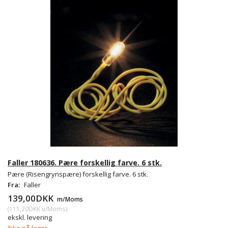
Faller 180636. Pære forskellig farve. 6 stk.
Pære (Risengrynspære) forskellig farve. 6 stk.
Fra:
Faller
139,00DKK
m/Moms
(
111,20DKK
u/Moms
)
ekskl. levering
Ikke på lager