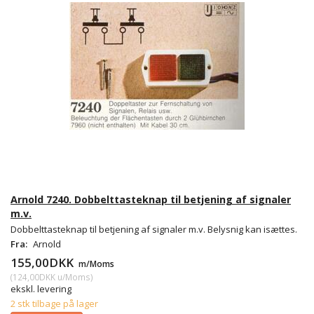
Arnold 7240. Dobbelttasteknap til betjening af signaler
m.v.
Dobbelttasteknap til betjening af signaler m.v. Belysnig kan isættes.
Fra:
Arnold
155,00DKK
m/Moms
(
124,00DKK
u/Moms
)
ekskl. levering
2 stk tilbage på lager