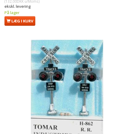
(
132,00DKK
u/Moms
)
ekskl. levering
På lager
LÆG I KURV