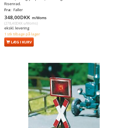
Risenrad.
Fra:
Faller
348,00DKK
m/Moms
(
278,40DKK
u/Moms
)
ekskl. levering
1 stk tilbage på lager
LÆG I KURV