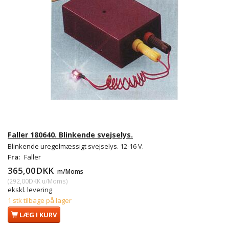
Faller 180640. Blinkende svejselys.
Blinkende uregelmæssigt svejselys. 12-16 V.
Fra:
Faller
365,00DKK
m/Moms
(
292,00DKK
u/Moms
)
ekskl. levering
1 stk tilbage på lager
LÆG I KURV