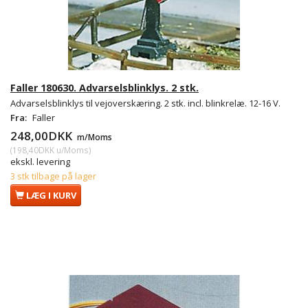
Faller 180630. Advarselsblinklys. 2 stk.
Advarselsblinklys til vejoverskæring. 2 stk. incl. blinkrelæ. 12-16 V.
Fra:
Faller
248,00DKK
m/Moms
(
198,40DKK
u/Moms
)
ekskl. levering
3 stk tilbage på lager
LÆG I KURV