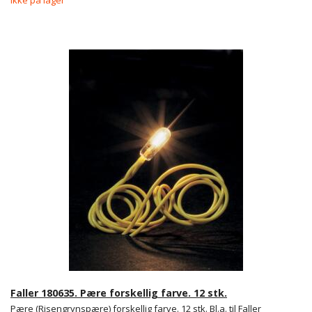
Faller 180635. Pære forskellig farve. 12 stk.
Pære (Risengrynspære) forskellig farve. 12 stk. Bl.a. til Faller