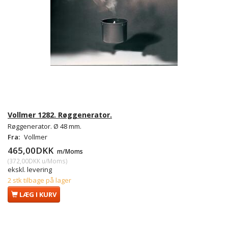
Vollmer 1282. Røggenerator.
Røggenerator. Ø 48 mm.
Fra:
Vollmer
465,00DKK
m/Moms
(
372,00DKK
u/Moms
)
ekskl. levering
2 stk tilbage på lager
LÆG I KURV