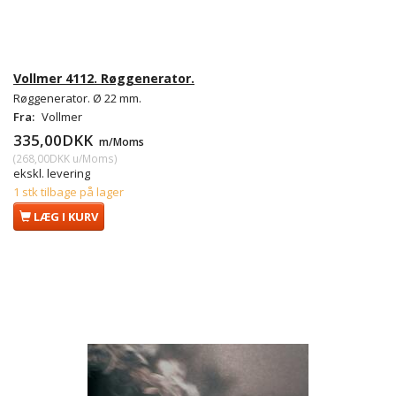
Vollmer 4112. Røggenerator.
Røggenerator. Ø 22 mm.
Fra:
Vollmer
335,00DKK
m/Moms
(
268,00DKK
u/Moms
)
ekskl. levering
1 stk tilbage på lager
LÆG I KURV