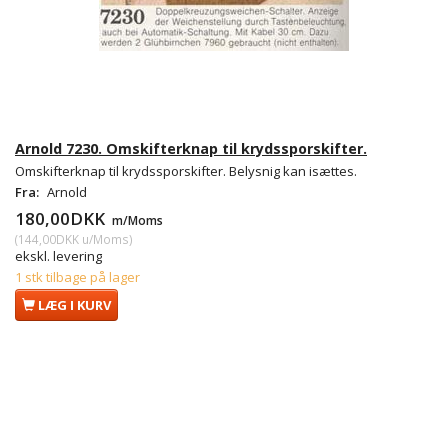
Arnold 7230. Omskifterknap til krydssporskifter.
Omskifterknap til krydssporskifter. Belysnig kan isættes.
Fra:
Arnold
180,00DKK
m/Moms
(
144,00DKK
u/Moms
)
ekskl. levering
1 stk tilbage på lager
LÆG I KURV