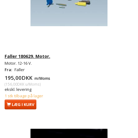
Faller 180629. Motor.
Motor. 12-16 V.
Fra:
Faller
195,00DKK
m/Moms
(
156,00DKK
u/Moms
)
ekskl. levering
1 stk tilbage på lager
LÆG I KURV