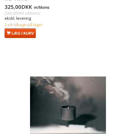
325,00DKK
m/Moms
(
260,00DKK
u/Moms
)
ekskl. levering
2 stk tilbage på lager
LÆG I KURV