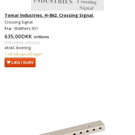
Tomar Industries. H-862. Crossing Signal.
Crossing Signal.
Fra:
Walthers 931
635,00DKK
m/Moms
(
508,00DKK
u/Moms
)
ekskl. levering
1 stk tilbage på lager
LÆG I KURV