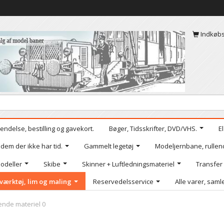
Indkøb
endelse, bestilling og gavekort.
Bøger, Tidsskrifter, DVD/VHS.
E
 dem der ikke har tid.
Gammelt legetøj
Modeljernbane, rullen
odeller
Skibe
Skinner + Luftledningsmateriel
Transfer
værktøj, lim og maling
Reservedelsservice
Alle varer, samle
lende materiel 0