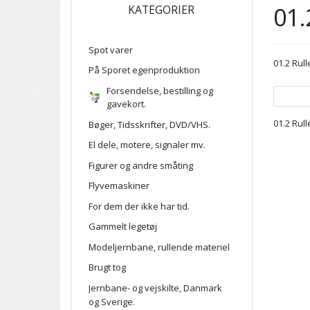
01.
KATEGORIER
Spot varer
01.2 Rul
På Sporet egenproduktion
Forsendelse, bestilling og
gavekort.
01.2 Rul
Bøger, Tidsskrifter, DVD/VHS.
El dele, motere, signaler mv.
Figurer og andre småting
Flyvemaskiner
For dem der ikke har tid.
Gammelt legetøj
Modeljernbane, rullende materiel
Brugt tog
Jernbane- og vejskilte, Danmark
og Sverige.