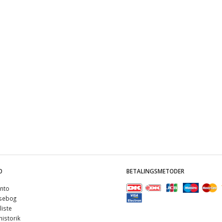
O
BETALINGSMETODER
nto
sebog
iste
istorik