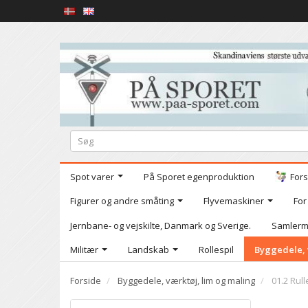
Spot varer
På Sporet egenproduktion
Fors
Figurer og andre småting
Flyvemaskiner
For
Jernbane- og vejskilte, Danmark og Sverige.
Samlerm
Militær
Landskab
Rollespil
Byggedele, 
Forside
Byggedele, værktøj, lim og maling
01.2 Rul