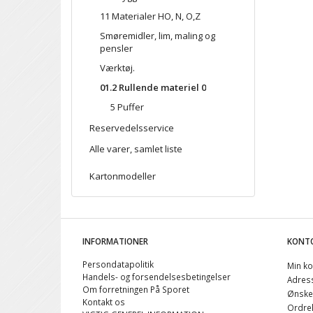
11 Materialer HO, N, O,Z
Smøremidler, lim, maling og
pensler
Værktøj.
01.2 Rullende materiel 0
5 Puffer
Reservedelsservice
Alle varer, samlet liste
Kartonmodeller
INFORMATIONER
KONT
Persondatapolitik
Min ko
Handels- og forsendelsesbetingelser
Adres
Om forretningen På Sporet
Ønskel
Kontakt os
Ordreh