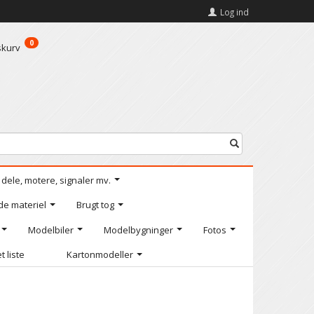
Log ind
0
skurv
l dele, motere, signaler mv.
de materiel
Brugt tog
Modelbiler
Modelbygninger
Fotos
t liste
Kartonmodeller