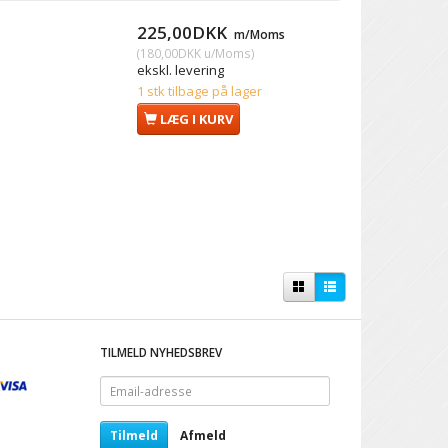
225,00DKK
m/Moms
(
180,00DKK
u/Moms
)
ekskl. levering
1 stk tilbage på lager
LÆG I KURV
TILMELD NYHEDSBREV
Email-
adresse
Tilmeld
Afmeld