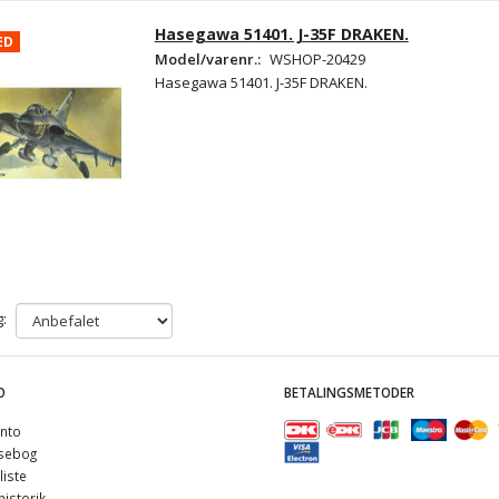
Hasegawa 51401. J-35F DRAKEN.
ED
Model/varenr.:
WSHOP-20429
Hasegawa 51401. J-35F DRAKEN.
:
O
BETALINGSMETODER
nto
sebog
iste
istorik