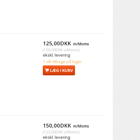
125,00DKK
m/Moms
(
100,00DKK
u/Moms
)
ekskl. levering
1 stk tilbage på lager
LÆG I KURV
150,00DKK
m/Moms
(
120,00DKK
u/Moms
)
ekskl. levering