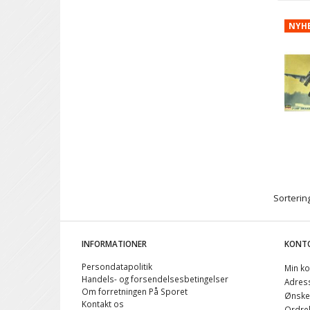
NYH
Sortering
INFORMATIONER
KONT
Persondatapolitik
Min ko
Handels- og forsendelsesbetingelser
Adres
Om forretningen På Sporet
Ønskel
Kontakt os
Ordreh