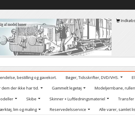
Indkøb
endelse, bestilling og gavekort.
Bøger, Tidsskrifter, DVD/VHS.
E
r dem der ikke har tid.
Gammelt legetøj
Modeljernbane, rullen
odeller
Skibe
Skinner + Luftledningsmateriel
Transfer
ærktøj, lim og maling
Reservedelsservice
Alle varer, samlet li