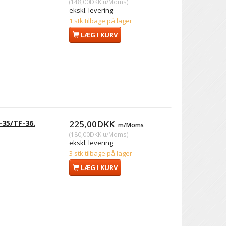
(
148,00DKK
u/Moms
)
ekskl. levering
1 stk tilbage på lager
LÆG I KURV
-35/TF-36.
225,00DKK
m/Moms
(
180,00DKK
u/Moms
)
ekskl. levering
.
3 stk tilbage på lager
LÆG I KURV