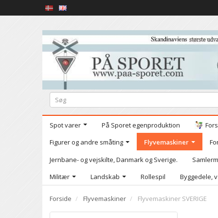
Spot varer
På Sporet egenproduktion
Fors
Figurer og andre småting
Flyvemaskiner
Fo
Jernbane- og vejskilte, Danmark og Sverige.
Samlerm
Militær
Landskab
Rollespil
Byggedele, v
Forside
Flyvemaskiner
Flyvemaskiner SVERIGE