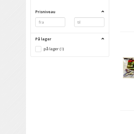
filter
Prisniveau
På lager
på lager
(
9
)