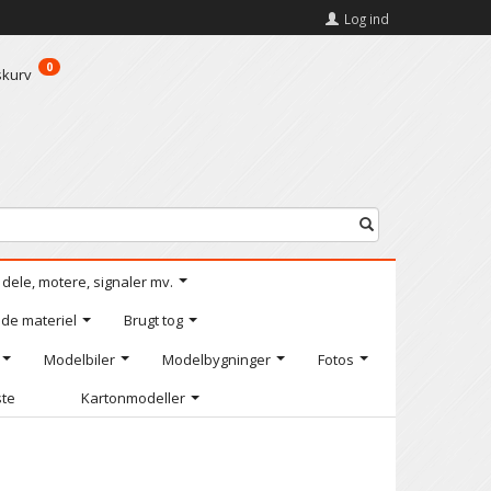
Log ind
0
skurv
l dele, motere, signaler mv.
de materiel
Brugt tog
Modelbiler
Modelbygninger
Fotos
ste
Kartonmodeller