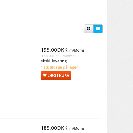
195,00DKK
m/Moms
(
156,00DKK
u/Moms
)
ekskl. levering
1 stk tilbage på lager
LÆG I KURV
185,00DKK
m/Moms