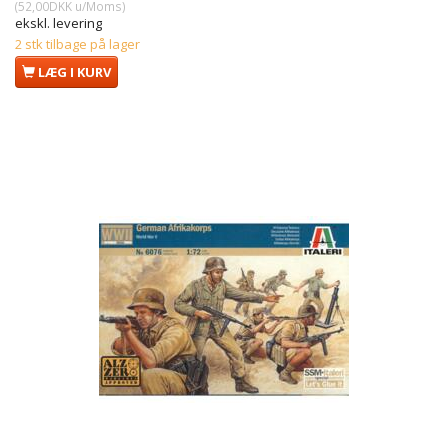
(
52,00DKK
u/Moms
)
ekskl. levering
2 stk tilbage på lager
LÆG I KURV