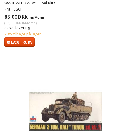
WW II. WH LKW 3t S Opel Blitz.
Fra:
ESCI
85,00DKK
m/Moms
(
68,00DKK
u/Moms
)
ekskl. levering
2 stk tilbage på lager
LÆG I KURV