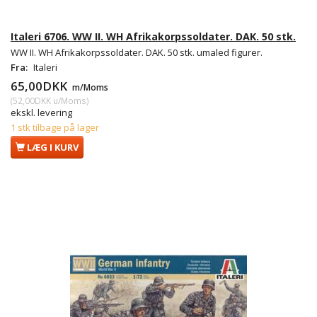
Italeri 6706. WW II. WH Afrikakorpssoldater. DAK. 50 stk.
WW II. WH Afrikakorpssoldater. DAK. 50 stk. umaled figurer.
Fra:
Italeri
65,00DKK
m/Moms
(
52,00DKK
u/Moms
)
ekskl. levering
1 stk tilbage på lager
LÆG I KURV