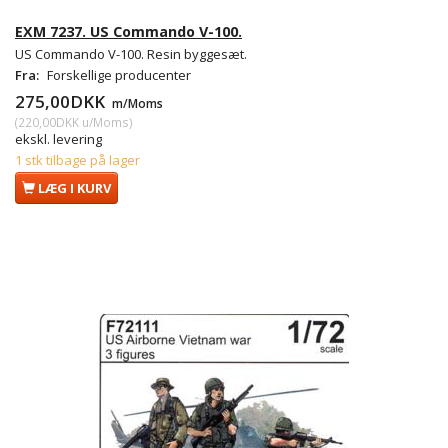
EXM 7237. US Commando V-100.
US Commando V-100. Resin byggesæt.
Fra:
Forskellige producenter
275,00DKK
m/Moms
(
220,00DKK
u/Moms
)
ekskl. levering
1 stk tilbage på lager
LÆG I KURV