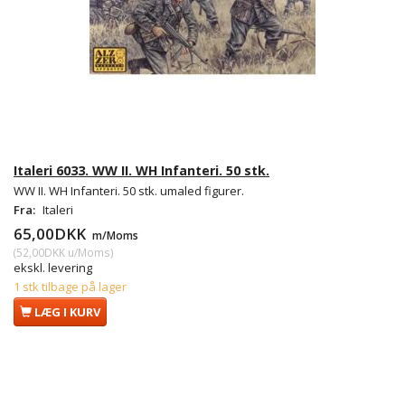
Italeri 6033. WW II. WH Infanteri. 50 stk.
WW II. WH Infanteri. 50 stk. umaled figurer.
Fra:
Italeri
65,00DKK
m/Moms
(
52,00DKK
u/Moms
)
ekskl. levering
1 stk tilbage på lager
LÆG I KURV