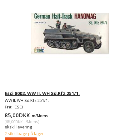
Esci 8002. WW II. WH Sd.Kfz.251/1.
WW II. WH Sd.Kfz.251/1.
Fra:
ESCI
85,00DKK
m/Moms
(
68,00DKK
u/Moms
)
ekskl. levering
2 stk tilbage på lager