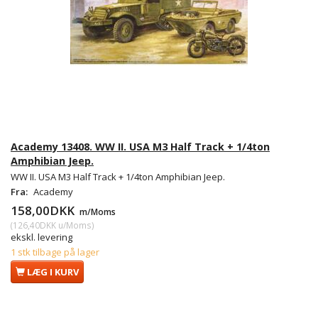
Academy 13408. WW II. USA M3 Half Track + 1/4ton
Amphibian Jeep.
WW II. USA M3 Half Track + 1/4ton Amphibian Jeep.
Fra:
Academy
158,00DKK
m/Moms
(
126,40DKK
u/Moms
)
ekskl. levering
1 stk tilbage på lager
LÆG I KURV