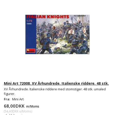
Mini Art 72008. XV Århundrede. Italienske riddere. 48 stk.
XV Århundrede. Italienske riddere med stomstiger. 48 stk. umaled
figurer.
Fra:
Mini Art
68,00DKK
m/Moms
(
54,40DKK
u/Moms
)