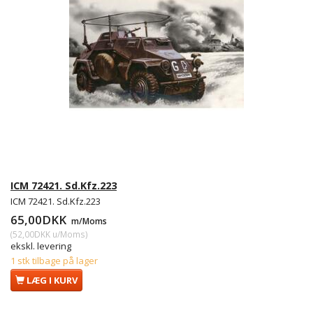
ICM 72421. Sd.Kfz.223
ICM 72421. Sd.Kfz.223
65,00DKK
m/Moms
(
52,00DKK
u/Moms
)
ekskl. levering
1 stk tilbage på lager
LÆG I KURV