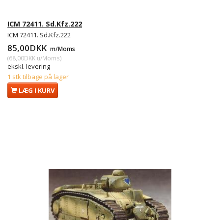
ICM 72411. Sd.Kfz.222
ICM 72411. Sd.Kfz.222
85,00DKK
m/Moms
(
68,00DKK
u/Moms
)
ekskl. levering
1 stk tilbage på lager
LÆG I KURV