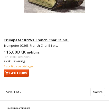
Trumpeter 07263. French Char B1 bis.
Trumpeter 07263. French Char B1 bis.
115,00DKK
m/Moms
(
92,00DKK
u/Moms
)
ekskl. levering
1 stk tilbage på lager
LÆG I KURV
Side 1 af 2
Næste
INFORMATIONER