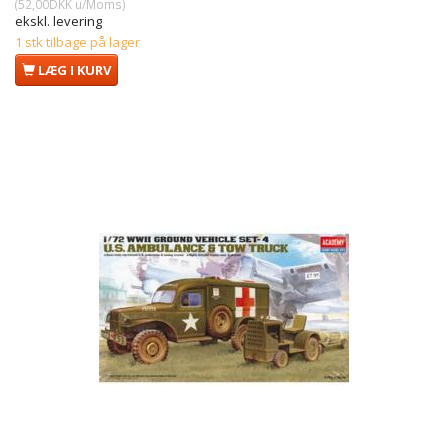
(
52,00DKK
u/Moms
)
ekskl. levering
1 stk tilbage på lager
LÆG I KURV