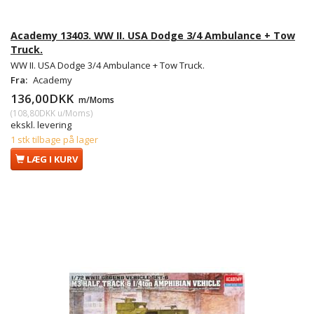
Academy 13403. WW II. USA Dodge 3/4 Ambulance + Tow
Truck.
WW II. USA Dodge 3/4 Ambulance + Tow Truck.
Fra:
Academy
136,00DKK
m/Moms
(
108,80DKK
u/Moms
)
ekskl. levering
1 stk tilbage på lager
LÆG I KURV