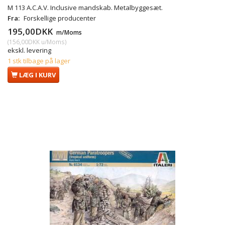
M 113 A.C.A.V. Inclusive mandskab. Metalbyggesæt.
Fra:
Forskellige producenter
195,00DKK
m/Moms
(
156,00DKK
u/Moms
)
ekskl. levering
1 stk tilbage på lager
LÆG I KURV