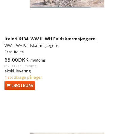
Italeri 6134. WW II. WH Faldskærmsjægere.
WW II. WH Faldskærmsjægere.
Fra:
Italeri
65,00DKK
m/Moms
(
52,00DKK
u/Moms
)
ekskl. levering
1 stk tilbage på lager
LÆG I KURV