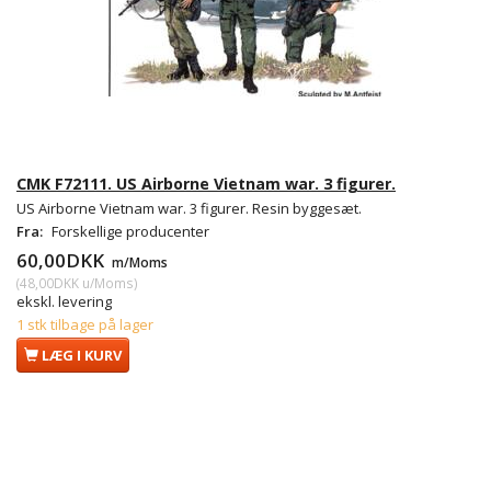
CMK F72111. US Airborne Vietnam war. 3 figurer.
US Airborne Vietnam war. 3 figurer. Resin byggesæt.
Fra:
Forskellige producenter
60,00DKK
m/Moms
(
48,00DKK
u/Moms
)
ekskl. levering
1 stk tilbage på lager
LÆG I KURV