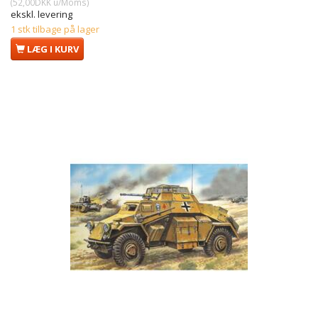
(
52,00DKK
u/Moms
)
ekskl. levering
1 stk tilbage på lager
LÆG I KURV