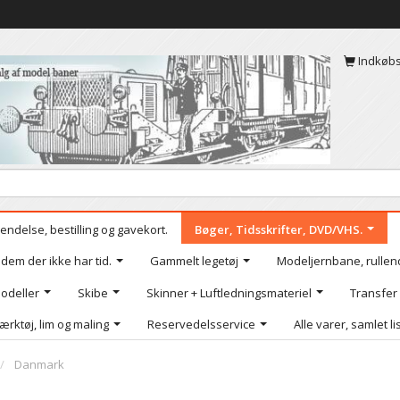
Indkøb
endelse, bestilling og gavekort.
Bøger, Tidsskrifter, DVD/VHS.
 dem der ikke har tid.
Gammelt legetøj
Modeljernbane, rullen
odeller
Skibe
Skinner + Luftledningsmateriel
Transfer
ærktøj, lim og maling
Reservedelsservice
Alle varer, samlet li
Danmark