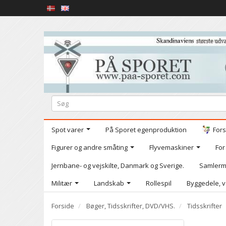
Spot varer
På Sporet egenproduktion
Fors
Figurer og andre småting
Flyvemaskiner
For
Jernbane- og vejskilte, Danmark og Sverige.
Samlerm
Militær
Landskab
Rollespil
Byggedele, v
Forside
Bøger, Tidsskrifter, DVD/VHS.
Tidsskrifter