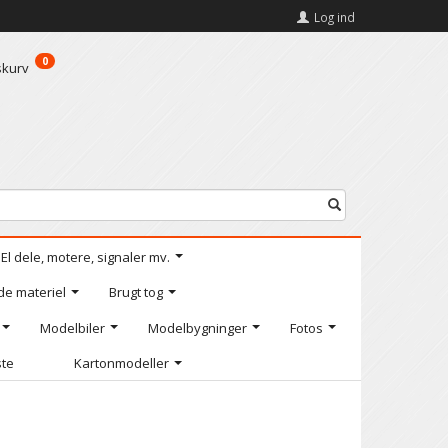
Log ind
0
skurv
El dele, motere, signaler mv.
de materiel
Brugt tog
Modelbiler
Modelbygninger
Fotos
ste
Kartonmodeller