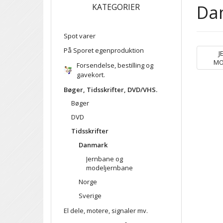
Da
KATEGORIER
Spot varer
På Sporet egenproduktion
J
MO
Forsendelse, bestilling og
gavekort.
Bøger, Tidsskrifter, DVD/VHS.
Bøger
DVD
Tidsskrifter
Danmark
Jernbane og
modeljernbane
Norge
Sverige
El dele, motere, signaler mv.