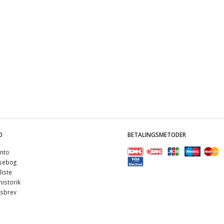
O
BETALINGSMETODER
nto
sebog
iste
istorik
sbrev