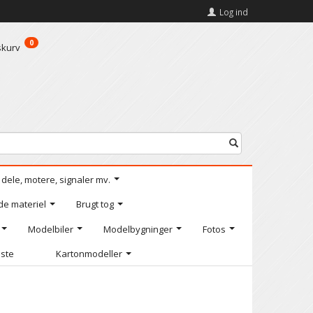
Log ind
0
skurv
l dele, motere, signaler mv.
de materiel
Brugt tog
Modelbiler
Modelbygninger
Fotos
iste
Kartonmodeller