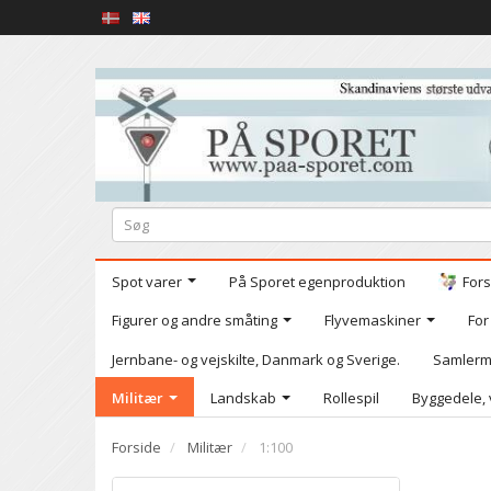
Spot varer
På Sporet egenproduktion
Fors
Figurer og andre småting
Flyvemaskiner
For
Jernbane- og vejskilte, Danmark og Sverige.
Samlerm
Militær
Landskab
Rollespil
Byggedele, 
Forside
Militær
1:100