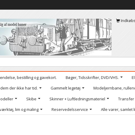
Indkøb
endelse, bestilling og gavekort.
Bøger, Tidsskrifter, DVD/VHS.
E
 dem der ikke har tid.
Gammelt legetøj
Modeljernbane, rullen
odeller
Skibe
Skinner + Luftledningsmateriel
Transfer
værktøj, lim og maling
Reservedelsservice
Alle varer, samlet l