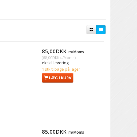
85,00DKK
m/Moms
(
68,00DKK
u/Moms
)
ekskl. levering
1 stk tilbage på lager
LÆG I KURV
85,00DKK
m/Moms