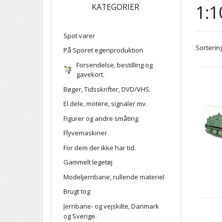
1:1
KATEGORIER
Spot varer
Sortering
På Sporet egenproduktion
Forsendelse, bestilling og
gavekort.
Bøger, Tidsskrifter, DVD/VHS.
El dele, motere, signaler mv.
Figurer og andre småting
Flyvemaskiner
For dem der ikke har tid.
Gammelt legetøj
Modeljernbane, rullende materiel
Brugt tog
Jernbane- og vejskilte, Danmark
og Sverige.