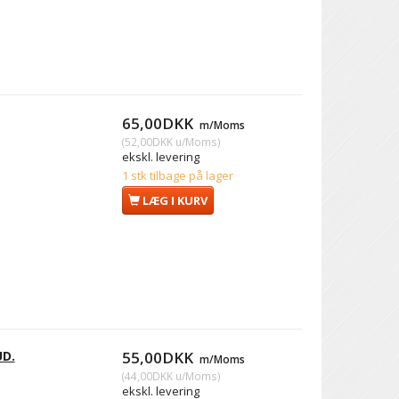
65,00DKK
m/Moms
(
52,00DKK
u/Moms
)
ekskl. levering
1 stk tilbage på lager
LÆG I KURV
UD.
55,00DKK
m/Moms
(
44,00DKK
u/Moms
)
ekskl. levering