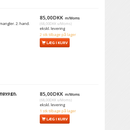
85,00DKK
m/Moms
mangler. 2. hand.
(
68,00DKK
u/Moms
)
ekskl. levering
2 stk tilbage på lager
LÆG I KURV
ampvogn.
85,00DKK
m/Moms
(
68,00DKK
u/Moms
)
ekskl. levering
1 stk tilbage på lager
LÆG I KURV