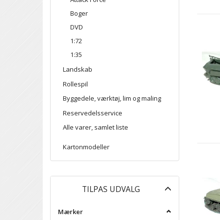
Boger
DVD
1:72
1:35
Landskab
Rollespil
Byggedele, værktøj, lim og maling
Reservedelsservice
Alle varer, samlet liste
Kartonmodeller
Skifte
TILPAS UDVALG
filter
Mærker