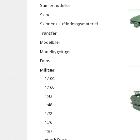
Samlermodeller
Skibe
Skinner + Luftledningsmateriel
Transfer
Modelbiler
Modelbygninger
Fotos
Militær
1:100
1:160
1:43
1:48
1:72
1:76
1:87
Attack Force