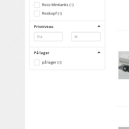
Roco Minitanks
(
1
)
Roskopf
(
4
)
Prisniveau
På lager
på lager
(
8
)