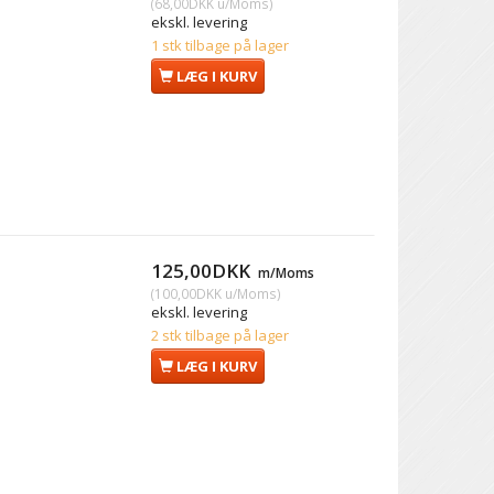
(
68,00DKK
u/Moms
)
ekskl. levering
1 stk tilbage på lager
LÆG I KURV
125,00DKK
m/Moms
(
100,00DKK
u/Moms
)
ekskl. levering
2 stk tilbage på lager
LÆG I KURV