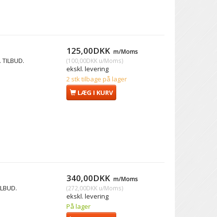
125,00DKK
m/Moms
. TILBUD.
(
100,00DKK
u/Moms
)
ekskl. levering
2 stk tilbage på lager
LÆG I KURV
340,00DKK
m/Moms
ILBUD.
(
272,00DKK
u/Moms
)
ekskl. levering
På lager