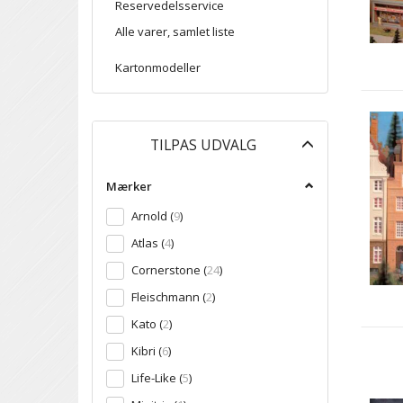
Reservedelsservice
Alle varer, samlet liste
Kartonmodeller
Skifte
TILPAS UDVALG
filter
Mærker
Arnold
(
9
)
Atlas
(
4
)
Cornerstone
(
24
)
Fleischmann
(
2
)
Kato
(
2
)
Kibri
(
6
)
Life-Like
(
5
)