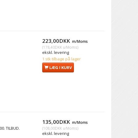
223,00DKK
m/Moms
(
178,40DKK
u/Moms
)
ekskl. levering
1 stk tilbage på lager
LÆG I KURV
135,00DKK
m/Moms
00. TILBUD.
(
108,00DKK
u/Moms
)
ekskl. levering