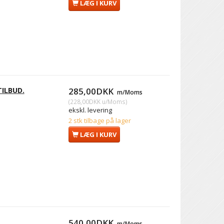
LÆG I KURV
TILBUD.
285,00DKK
m/Moms
(
228,00DKK
u/Moms
)
ekskl. levering
2 stk tilbage på lager
LÆG I KURV
540,00DKK
m/Moms