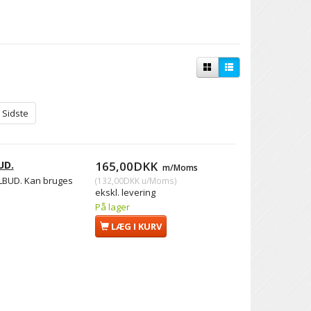
Sidste
UD.
165,00DKK
m/Moms
ILBUD. Kan bruges
(
132,00DKK
u/Moms
)
ekskl. levering
På lager
LÆG I KURV