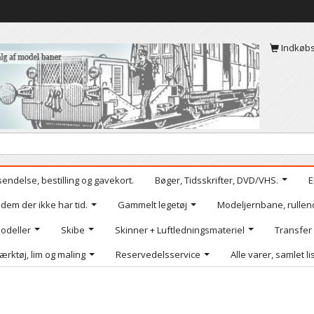
Indkøb
sendelse, bestilling og gavekort.
Bøger, Tidsskrifter, DVD/VHS.
E
 dem der ikke har tid.
Gammelt legetøj
Modeljernbane, rullen
odeller
Skibe
Skinner + Luftledningsmateriel
Transfer
ærktøj, lim og maling
Reservedelsservice
Alle varer, samlet li