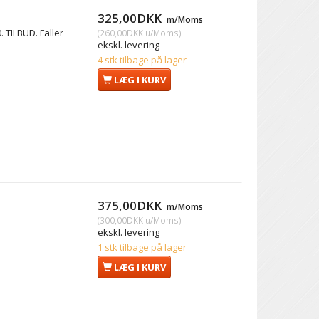
325,00DKK
m/Moms
 TILBUD. Faller
(
260,00DKK
u/Moms
)
ekskl. levering
4 stk tilbage på lager
LÆG I KURV
375,00DKK
m/Moms
(
300,00DKK
u/Moms
)
ekskl. levering
1 stk tilbage på lager
LÆG I KURV