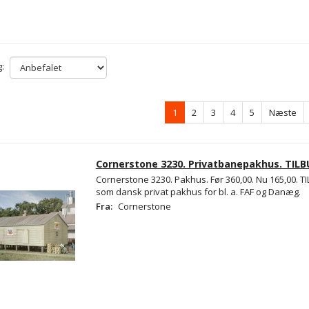
:
1
2
3
4
5
Næste
Cornerstone 3230. Privatbanepakhus. TILB
Cornerstone 3230. Pakhus. Før 360,00. Nu 165,00. T
som dansk privat pakhus for bl. a. FAF og Danæg.
Fra:
Cornerstone