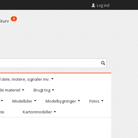
Log ind
0
skurv
l dele, motere, signaler mv.
de materiel
Brugt tog
Modelbiler
Modelbygninger
Fotos
ste
Kartonmodeller