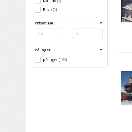
Minitrix
(
1
)
Roco
(
2
)
Prisniveau
På lager
på lager
(
189
)