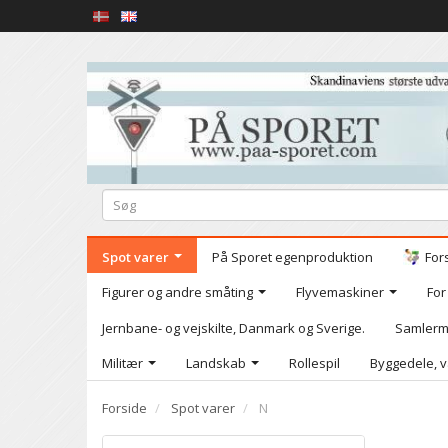
Spot varer
På Sporet egenproduktion
For
Figurer og andre småting
Flyvemaskiner
For
Jernbane- og vejskilte, Danmark og Sverige.
Samlerm
Militær
Landskab
Rollespil
Byggedele, v
Forside
Spot varer
N