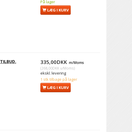
På lager
LÆG I KURV
 TILBUD.
335,00DKK
m/Moms
(
268,00DKK
u/Moms
)
ekskl. levering
1 stk tilbage på lager
LÆG I KURV