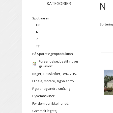
N
KATEGORIER
Spot varer
Sortering
H0
N
Z
TT
På Sporet egenproduktion
Forsendelse, bestilling og
gavekort.
Bøger, Tidsskrifter, DVD/VHS.
El dele, motere, signaler mv.
Figurer og andre småting
Flyvemaskiner
For dem der ikke har tid.
Gammelt legetøj