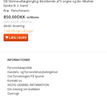
DB Skinneudlægningtog. Bestående af 5 vogne og div. tilbehør.
Epoke III. 2. hand.
Fra:
Fleischmann
850,00DKK
m/Moms
(
680,00DKK
u/Moms
)
ekskl. levering
1 stk tilbage på lager
LÆG I KURV
INFORMATIONER
Persondatapolitik
Handels- og forsendelsesbetingelser
Om forretningen På Sporet
Kontakt os
VIGTIG GENEREL INFORMATION
Din mening om butikken
Oversigt