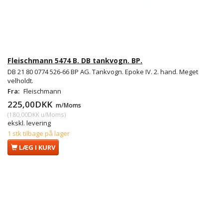
Fleischmann 5474 B. DB tankvogn. BP.
DB 21 80 0774 526-66 BP AG. Tankvogn. Epoke IV. 2. hand. Meget
velholdt.
Fra:
Fleischmann
225,00DKK
m/Moms
(
180,00DKK
u/Moms
)
ekskl. levering
1 stk tilbage på lager
LÆG I KURV