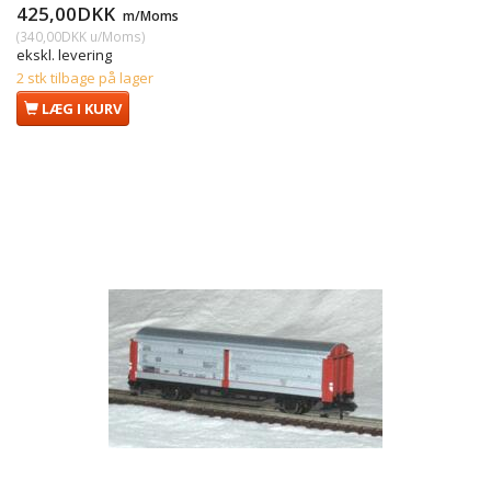
425,00DKK
m/Moms
(
340,00DKK
u/Moms
)
ekskl. levering
2 stk tilbage på lager
LÆG I KURV