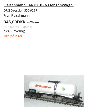
Fleischmann 544602. DRG Clor tankvogn.
DRG Dresden 550 955 P.
Fra:
Fleischmann
345,00DKK
m/Moms
(
276,00DKK
u/Moms
)
ekskl. levering
Ikke på lager