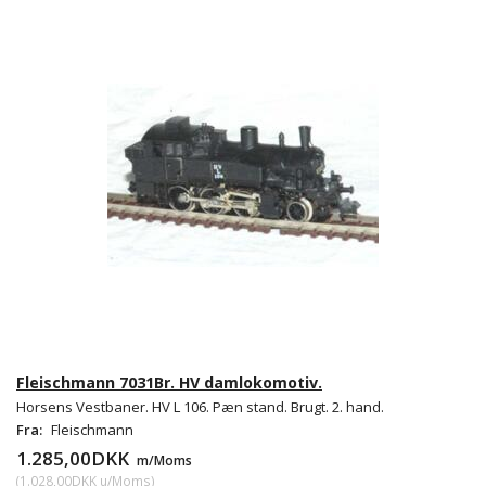
Fleischmann 7031Br. HV damlokomotiv.
Horsens Vestbaner. HV L 106. Pæn stand. Brugt. 2. hand.
Fra:
Fleischmann
1.285,00DKK
m/Moms
(
1.028,00DKK
u/Moms
)