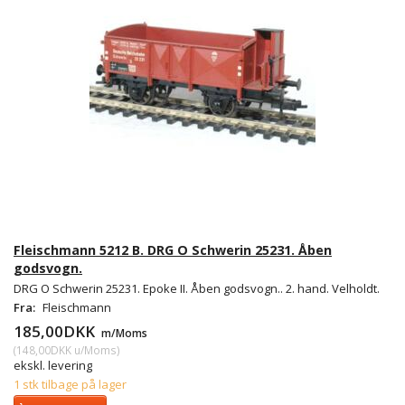
Fleischmann 5212 B. DRG O Schwerin 25231. Åben
godsvogn.
DRG O Schwerin 25231. Epoke II. Åben godsvogn.. 2. hand. Velholdt.
Fra:
Fleischmann
185,00DKK
m/Moms
(
148,00DKK
u/Moms
)
ekskl. levering
1 stk tilbage på lager