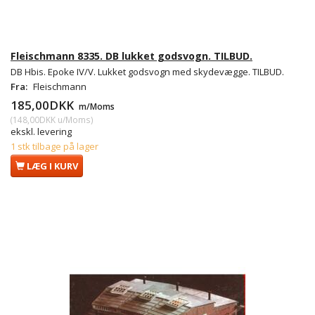
Fleischmann 8335. DB lukket godsvogn. TILBUD.
DB Hbis. Epoke IV/V. Lukket godsvogn med skydevægge. TILBUD.
Fra:
Fleischmann
185,00DKK
m/Moms
(
148,00DKK
u/Moms
)
ekskl. levering
1 stk tilbage på lager
LÆG I KURV