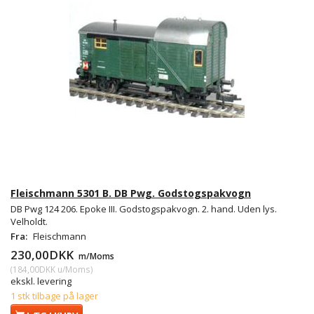
Fleischmann 5301 B. DB Pwg. Godstogspakvogn
DB Pwg 124 206. Epoke III. Godstogspakvogn. 2. hand. Uden lys.
Velholdt.
Fra:
Fleischmann
230,00DKK
m/Moms
(
184,00DKK
u/Moms
)
ekskl. levering
1 stk tilbage på lager