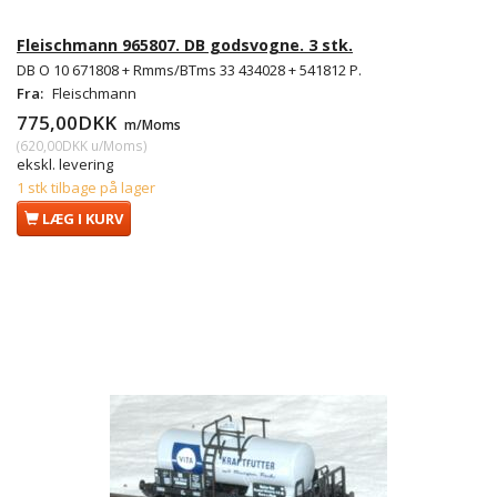
Fleischmann 965807. DB godsvogne. 3 stk.
DB O 10 671808 + Rmms/BTms 33 434028 + 541812 P.
Fra:
Fleischmann
775,00DKK
m/Moms
(
620,00DKK
u/Moms
)
ekskl. levering
1 stk tilbage på lager
LÆG I KURV