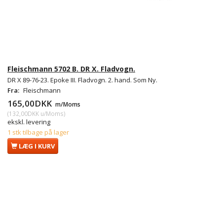
Fleischmann 5702 B. DR X. Fladvogn.
DR X 89-76-23. Epoke III. Fladvogn. 2. hand. Som Ny.
Fra:
Fleischmann
165,00DKK
m/Moms
(
132,00DKK
u/Moms
)
ekskl. levering
1 stk tilbage på lager
LÆG I KURV