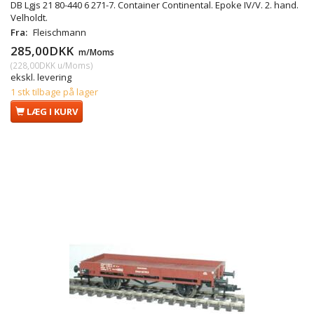
DB Lgjs 21 80-440 6 271-7. Container Continental. Epoke IV/V. 2. hand.
Velholdt.
Fra:
Fleischmann
285,00DKK
m/Moms
(
228,00DKK
u/Moms
)
ekskl. levering
1 stk tilbage på lager
LÆG I KURV