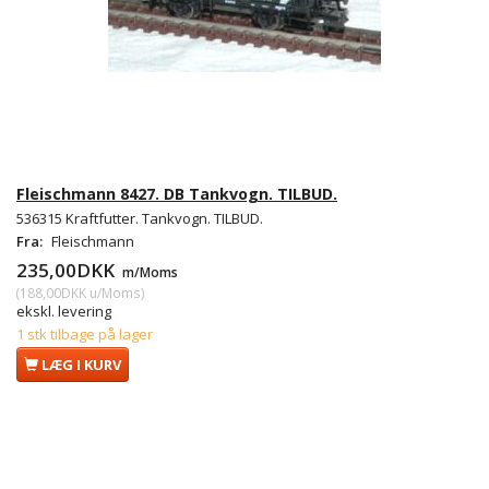
Fleischmann 8427. DB Tankvogn. TILBUD.
536315 Kraftfutter. Tankvogn. TILBUD.
Fra:
Fleischmann
235,00DKK
m/Moms
(
188,00DKK
u/Moms
)
ekskl. levering
1 stk tilbage på lager
LÆG I KURV