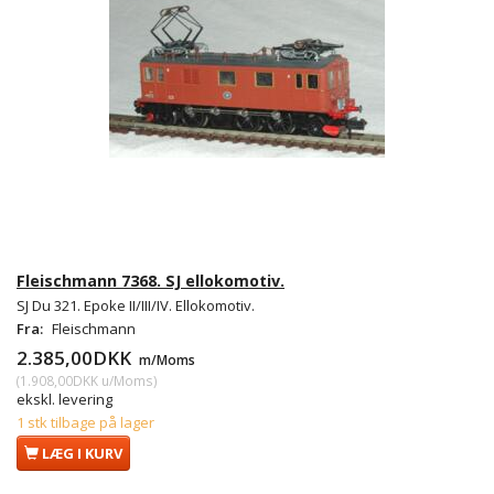
Fleischmann 7368. SJ ellokomotiv.
SJ Du 321. Epoke II/III/IV. Ellokomotiv.
Fra:
Fleischmann
2.385,00DKK
m/Moms
(
1.908,00DKK
u/Moms
)
ekskl. levering
1 stk tilbage på lager
LÆG I KURV