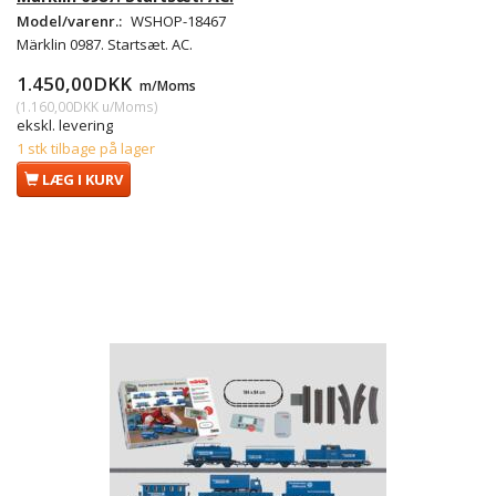
Model/varenr.:
WSHOP-18467
Märklin 0987. Startsæt. AC.
1.450,00DKK
m/Moms
(
1.160,00DKK
u/Moms
)
ekskl. levering
1 stk tilbage på lager
LÆG I KURV