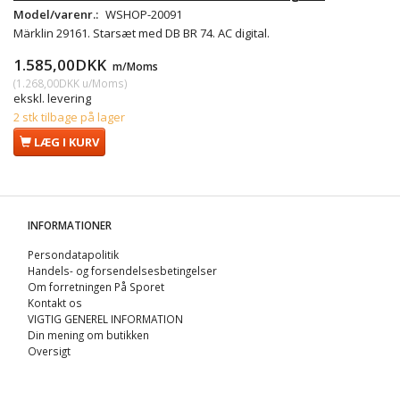
Model/varenr.:
WSHOP-20091
Märklin 29161. Starsæt med DB BR 74. AC digital.
1.585,00DKK
m/Moms
(
1.268,00DKK
u/Moms
)
ekskl. levering
2 stk tilbage på lager
LÆG I KURV
INFORMATIONER
Persondatapolitik
Handels- og forsendelsesbetingelser
Om forretningen På Sporet
Kontakt os
VIGTIG GENEREL INFORMATION
Din mening om butikken
Oversigt