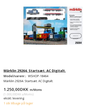
Märklin 29264. Startsæt. AC Digitalt.
Model/varenr.:
WSHOP-18464
Märklin 29264. Startsæt. AC Digitalt.
1.250,00DKK
m/Moms
(
1.000,00DKK
u/Moms
)
ekskl. levering
1 stk tilbage på lager