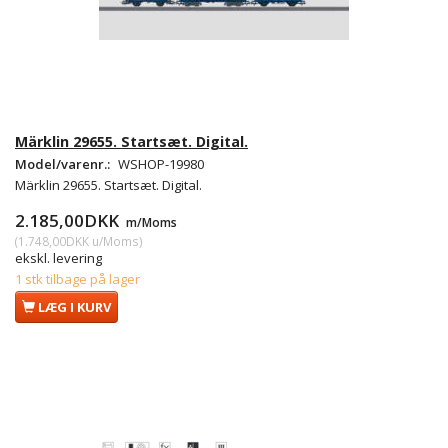
Märklin 29655. Startsæt. Digital.
Model/varenr.:
WSHOP-19980
Märklin 29655. Startsæt. Digital.
2.185,00DKK
m/Moms
(
1.748,00DKK
u/Moms
)
ekskl. levering
1 stk tilbage på lager
LÆG I KURV