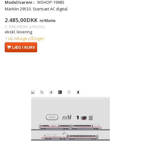
Model/varenr.:
WSHOP-19983
Märklin 29533. Startsæt AC digital.
2.485,00DKK
m/Moms
(
1.988,00DKK
u/Moms
)
ekskl. levering
1 stk tilbage på lager
LÆG I KURV