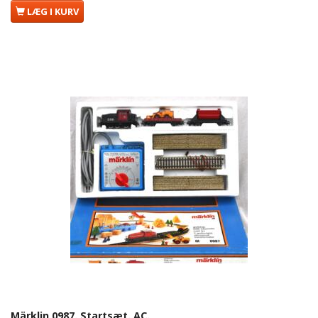
LÆG I KURV
Märklin 0987. Startsæt. AC.