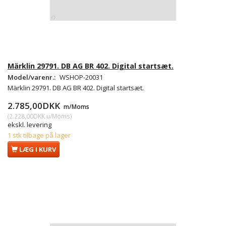
Märklin 29791. DB AG BR 402. Digital startsæt.
Model/varenr.:
WSHOP-20031
Märklin 29791. DB AG BR 402. Digital startsæt.
2.785,00DKK
m/Moms
(
2.228,00DKK
u/Moms
)
ekskl. levering
1 stk tilbage på lager
LÆG I KURV