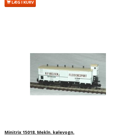
LÆG I KURV
Minitrix 15018. Mekln. kølevogn.