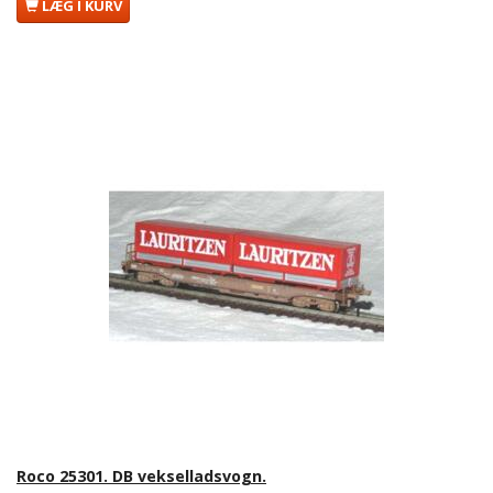
LÆG I KURV
Roco 25301. DB vekselladsvogn.