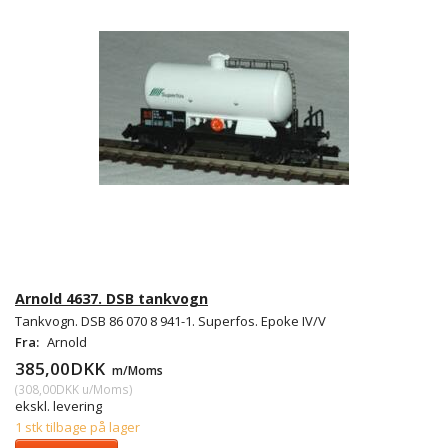
Arnold 4637. DSB tankvogn
Tankvogn. DSB 86 070 8 941-1. Superfos. Epoke IV/V
Fra:
Arnold
385,00DKK
m/Moms
(
308,00DKK
u/Moms
)
ekskl. levering
1 stk tilbage på lager