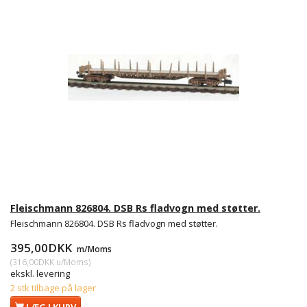
Fleischmann 826804. DSB Rs fladvogn med støtter.
Fleischmann 826804. DSB Rs fladvogn med støtter.
395,00DKK
m/Moms
(
316,00DKK
u/Moms
)
ekskl. levering
2 stk tilbage på lager
LÆG I KURV