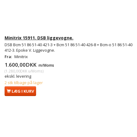
Minitrix 15911. DSB liggevogne.
DSB Bcm 51 86 51-40 421-3 + Bcm 51 86 51-40 426-8 + Bcm-o 51 86 51-40
412-3. Epoke V. Liggevogne.
Fra:
Minitrix
1.600,00DKK
m/Moms
(
1.280,00DKK
u/Moms
)
ekskl. levering
2 stk tilbage på lager
LÆG I KURV