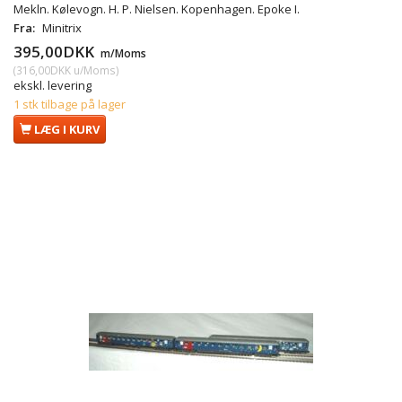
Mekln. Kølevogn. H. P. Nielsen. Kopenhagen. Epoke I.
Fra:
Minitrix
395,00DKK
m/Moms
(
316,00DKK
u/Moms
)
ekskl. levering
1 stk tilbage på lager
LÆG I KURV