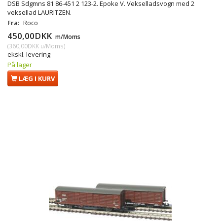
DSB Sdgmns 81 86-451 2 123-2. Epoke V. Vekselladsvogn med 2
veksellad LAURITZEN.
Fra:
Roco
450,00DKK
m/Moms
(
360,00DKK
u/Moms
)
ekskl. levering
På lager
LÆG I KURV