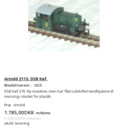
Arnold 2113. DSB Køf.
Model/varenr.:
3828
DSB Køf 270. Ny maskine, men har fået udskiftet tandhjulene til
messing i stedet for plastik.
Fra:
Arnold
1.785,00DKK
m/Moms
(
1.428,00DKK
u/Moms
)
ekskl. levering