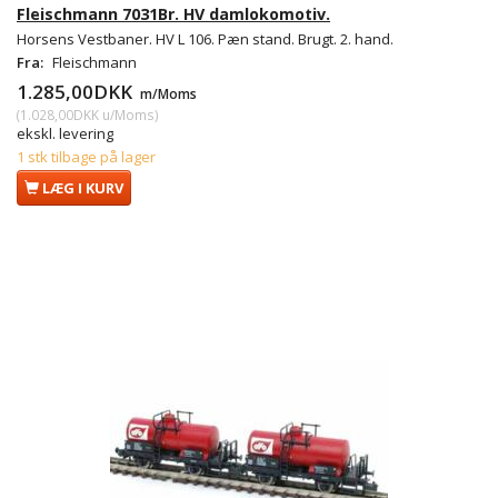
Fleischmann 7031Br. HV damlokomotiv.
Horsens Vestbaner. HV L 106. Pæn stand. Brugt. 2. hand.
Fra:
Fleischmann
1.285,00DKK
m/Moms
(
1.028,00DKK
u/Moms
)
ekskl. levering
1 stk tilbage på lager
LÆG I KURV