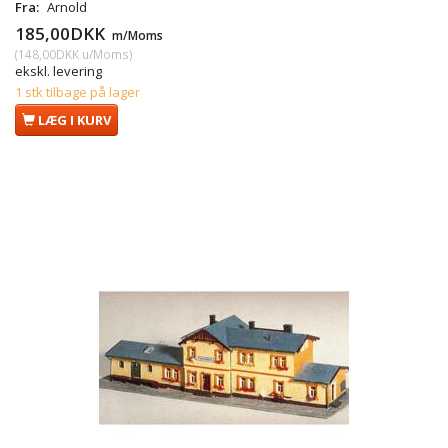
Fra:
Arnold
185,00DKK
m/Moms
(
148,00DKK
u/Moms
)
ekskl. levering
1 stk tilbage på lager
LÆG I KURV