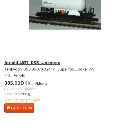
Arnold 4637. DSB tankvogn
Tankvogn. DSB 86 070 8 941-1. Superfos. Epoke IV/V
Fra:
Arnold
385,00DKK
m/Moms
(
308,00DKK
u/Moms
)
ekskl. levering
1 stk tilbage på lager
LÆG I KURV