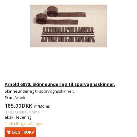
Arnold 6070. Skinneunderlag til sporvognsskinner.
Skinneunderlag til sporvognsskinner.
Fra:
Arnold
185,00DKK
m/Moms
(
148,00DKK
u/Moms
)
ekskl. levering
1 stk tilbage på lager
LÆG I KURV