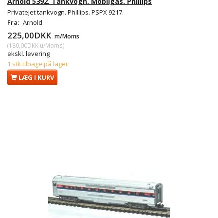
Arnold 5392. Tankvogn. Mobilgas. Phillips
Privatejet tankvogn. Phillips. PSPX 9217.
Fra:
Arnold
225,00DKK
m/Moms
(
180,00DKK
u/Moms
)
ekskl. levering
1 stk tilbage på lager
LÆG I KURV