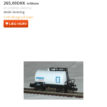
265,00DKK
m/Moms
(
212,00DKK
u/Moms
)
ekskl. levering
3 stk tilbage på lager
LÆG I KURV