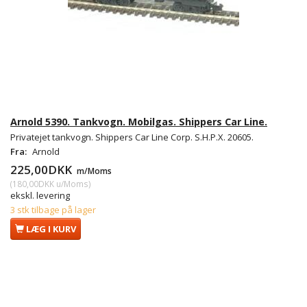
Arnold 5390. Tankvogn. Mobilgas. Shippers Car Line.
Privatejet tankvogn. Shippers Car Line Corp. S.H.P.X. 20605.
Fra:
Arnold
225,00DKK
m/Moms
(
180,00DKK
u/Moms
)
ekskl. levering
3 stk tilbage på lager
LÆG I KURV