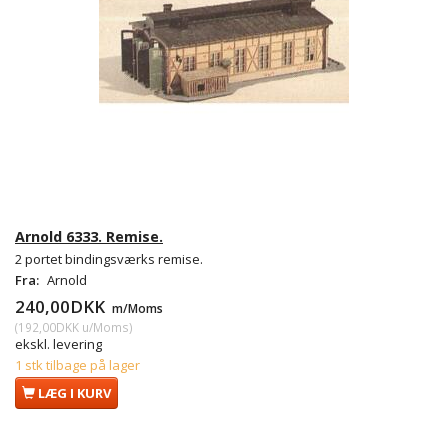
Arnold 6333. Remise.
2 portet bindingsværks remise.
Fra:
Arnold
240,00DKK
m/Moms
(
192,00DKK
u/Moms
)
ekskl. levering
1 stk tilbage på lager
LÆG I KURV