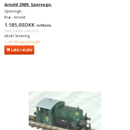
Arnold 2989. Sporvogn.
Sporvogn.
Fra:
Arnold
1.185,00DKK
m/Moms
(
948,00DKK
u/Moms
)
ekskl. levering
1 stk tilbage på lager
LÆG I KURV