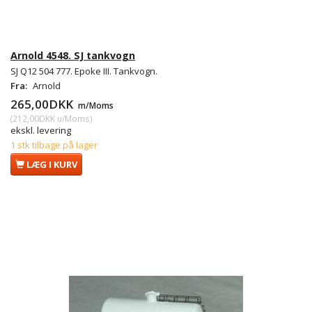
Arnold 4548. SJ tankvogn
SJ Q12 504 777. Epoke III. Tankvogn.
Fra:
Arnold
265,00DKK
m/Moms
(
212,00DKK
u/Moms
)
ekskl. levering
1 stk tilbage på lager
LÆG I KURV