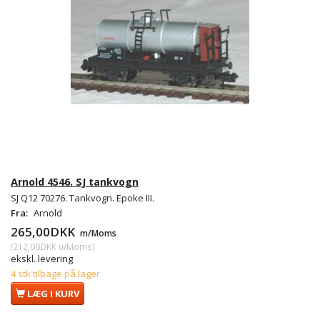
Arnold 4546. SJ tankvogn
SJ Q12 70276. Tankvogn. Epoke III.
Fra:
Arnold
265,00DKK
m/Moms
(
212,00DKK
u/Moms
)
ekskl. levering
4 stk tilbage på lager
LÆG I KURV