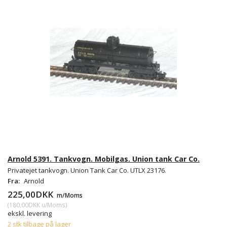
Arnold 5391. Tankvogn. Mobilgas. Union tank Car Co.
Privatejet tankvogn. Union Tank Car Co. UTLX 23176.
Fra:
Arnold
225,00DKK
m/Moms
(
180,00DKK
u/Moms
)
ekskl. levering
2 stk tilbage på lager