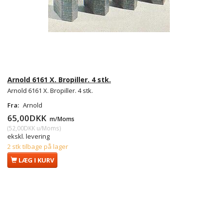
Arnold 6161 X. Bropiller. 4 stk.
Arnold 6161 X. Bropiller. 4 stk.
Fra:
Arnold
65,00DKK
m/Moms
(
52,00DKK
u/Moms
)
ekskl. levering
2 stk tilbage på lager
LÆG I KURV