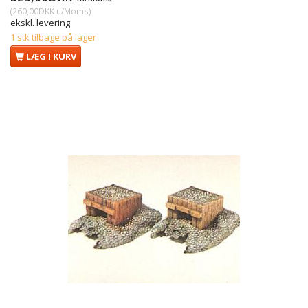
(
260,00DKK
u/Moms
)
ekskl. levering
1 stk tilbage på lager
LÆG I KURV