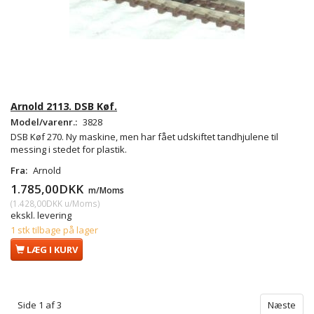
Arnold 2113. DSB Køf.
Model/varenr.:
3828
DSB Køf 270. Ny maskine, men har fået udskiftet tandhjulene til
messing i stedet for plastik.
Fra:
Arnold
1.785,00DKK
m/Moms
(
1.428,00DKK
u/Moms
)
ekskl. levering
1 stk tilbage på lager
LÆG I KURV
Side 1 af 3
Næste