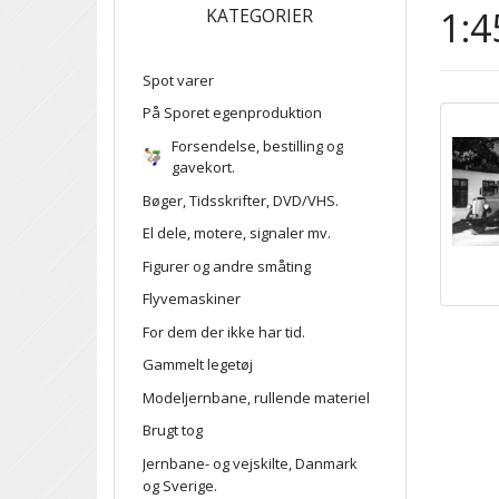
1:4
KATEGORIER
Spot varer
På Sporet egenproduktion
Forsendelse, bestilling og
gavekort.
Bøger, Tidsskrifter, DVD/VHS.
El dele, motere, signaler mv.
Figurer og andre småting
Flyvemaskiner
For dem der ikke har tid.
Gammelt legetøj
Modeljernbane, rullende materiel
Brugt tog
Jernbane- og vejskilte, Danmark
og Sverige.