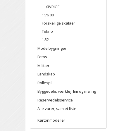
ØVRIGE
1:76 00
Forskellige skalaer
Tekno
1.32
Modelbygninger
Fotos
Militær
Landskab
Rollespil
Byggedele, værktøj, lim og maling
Reservedelsservice
Alle varer, samlet liste
Kartonmodeller