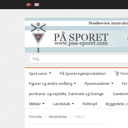
Spot varer
På Sporet egenproduktion
Fors
Figurer og andre småting
Flyvemaskiner
For
Jernbane- og vejskilte, Danmark og Sverige.
Samlerm
Militær
Landskab
Rollespil
Byggedele, v
Forside
Modelbiler
1:45 0