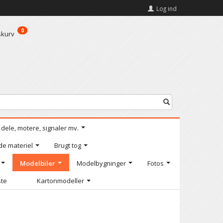
Log ind
0
skurv
l dele, motere, signaler mv.
de materiel
Brugt tog
Modelbiler
Modelbygninger
Fotos
ste
Kartonmodeller