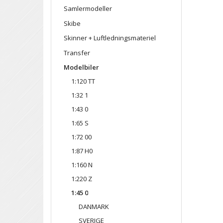
Samlermodeller
Skibe
Skinner + Luftledningsmateriel
Transfer
Modelbiler
1:120 TT
1:32 1
1:43 0
1:65 S
1:72 00
1:87 H0
1:160 N
1:220 Z
1:45 0
DANMARK
SVERIGE