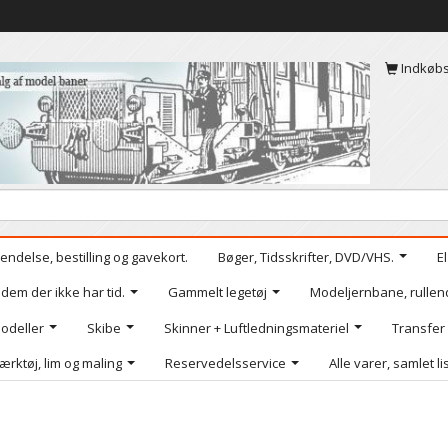
Indkøb
endelse, bestilling og gavekort.
Bøger, Tidsskrifter, DVD/VHS.
E
 dem der ikke har tid.
Gammelt legetøj
Modeljernbane, rullen
odeller
Skibe
Skinner + Luftledningsmateriel
Transfer
ærktøj, lim og maling
Reservedelsservice
Alle varer, samlet li