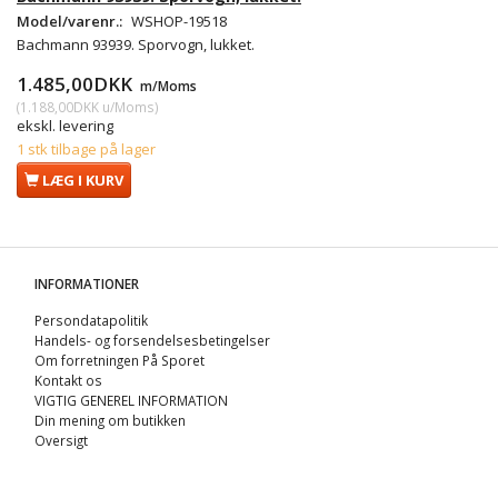
Model/varenr.:
WSHOP-19518
Bachmann 93939. Sporvogn, lukket.
1.485,00DKK
m/Moms
(
1.188,00DKK
u/Moms
)
ekskl. levering
1 stk tilbage på lager
LÆG I KURV
INFORMATIONER
Persondatapolitik
Handels- og forsendelsesbetingelser
Om forretningen På Sporet
Kontakt os
VIGTIG GENEREL INFORMATION
Din mening om butikken
Oversigt