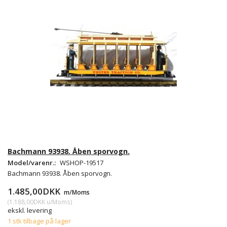
Bachmann 93938. Åben sporvogn.
Model/varenr.:
WSHOP-19517
Bachmann 93938. Åben sporvogn.
1.485,00DKK
m/Moms
(
1.188,00DKK
u/Moms
)
ekskl. levering
1 stk tilbage på lager