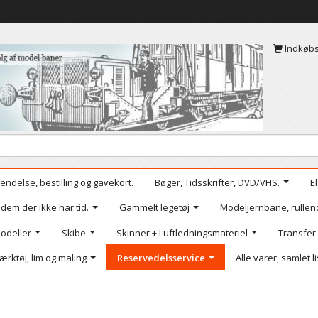
Indkøb
endelse, bestilling og gavekort.
Bøger, Tidsskrifter, DVD/VHS.
E
 dem der ikke har tid.
Gammelt legetøj
Modeljernbane, rullen
odeller
Skibe
Skinner + Luftledningsmateriel
Transfer
ærktøj, lim og maling
Reservedelsservice
Alle varer, samlet l