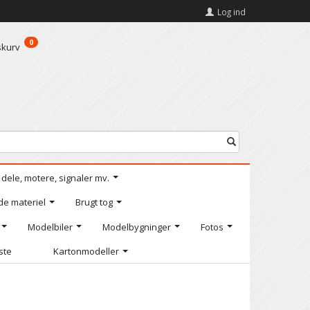
Log ind
0
skurv
l dele, motere, signaler mv.
de materiel
Brugt tog
Modelbiler
Modelbygninger
Fotos
iste
Kartonmodeller