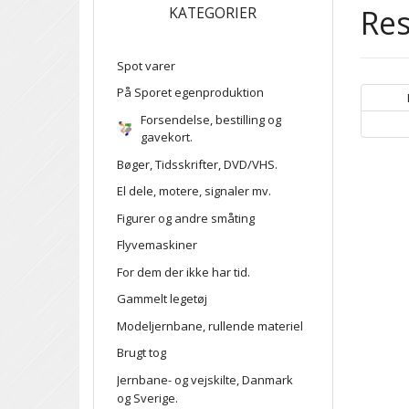
Res
KATEGORIER
Spot varer
På Sporet egenproduktion
Forsendelse, bestilling og
gavekort.
Bøger, Tidsskrifter, DVD/VHS.
El dele, motere, signaler mv.
Figurer og andre småting
Flyvemaskiner
For dem der ikke har tid.
Gammelt legetøj
Modeljernbane, rullende materiel
Brugt tog
Jernbane- og vejskilte, Danmark
og Sverige.