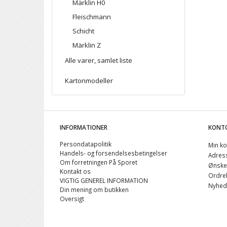
Märklin H0
Fleischmann
Schicht
Märklin Z
Alle varer, samlet liste
Kartonmodeller
INFORMATIONER
KONT
Persondatapolitik
Min ko
Handels- og forsendelsesbetingelser
Adres
Om forretningen På Sporet
Ønskel
Kontakt os
Ordreh
VIGTIG GENEREL INFORMATION
Nyhed
Din mening om butikken
Oversigt