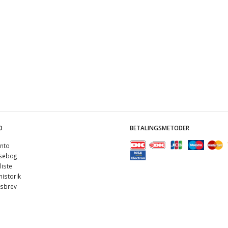
O
BETALINGSMETODER
nto
sebog
iste
istorik
sbrev