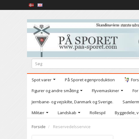
Spot varer
På Sporet egenproduktion
Fors
Figurer og andre småting
Flyvemaskiner
For
Jernbane- og vejskilte, Danmark og Sverige.
Samlerm
Militær
Landskab
Rollespil
Byggedele, v
Forside
Reservedelsservice