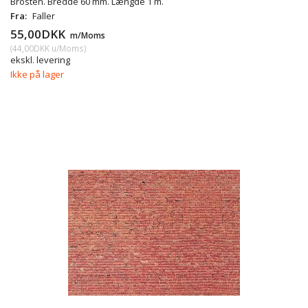
Brosten. Bredde 60 mm. Længde 1 m.
Fra:
Faller
55,00DKK
m/Moms
(
44,00DKK
u/Moms
)
ekskl. levering
Ikke på lager