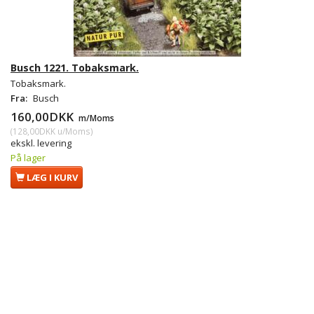
Busch 1221. Tobaksmark.
Tobaksmark.
Fra:
Busch
160,00DKK
m/Moms
(
128,00DKK
u/Moms
)
ekskl. levering
På lager
LÆG I KURV