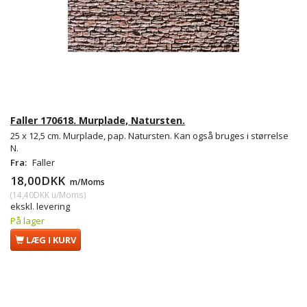
Faller 170618. Murplade, Natursten.
25 x 12,5 cm. Murplade, pap. Natursten. Kan også bruges i størrelse
N.
Fra:
Faller
18,00DKK
m/Moms
(
14,40DKK
u/Moms
)
ekskl. levering
På lager
LÆG I KURV