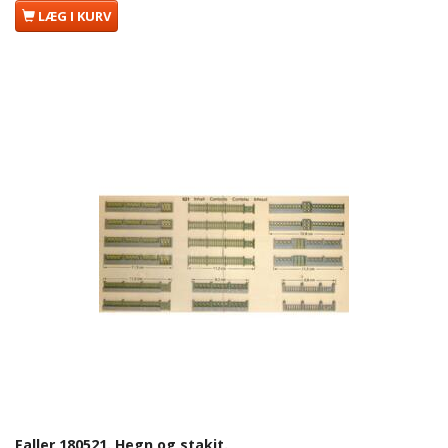
LÆG I KURV
Faller 180521. Hegn og stakit.