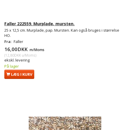
Faller 222559. Murplade, mursten.
25 x 12,5 cm. Murplade, pap. Mursten. Kan også bruges i størrelse
HO.
Fra:
Faller
16,00DKK
m/Moms
(
12,80DKK
u/Moms
)
ekskl. levering
På lager
LÆG I KURV