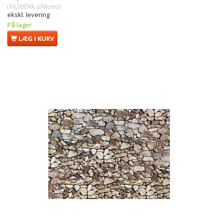
(
16,00DKK
u/Moms
)
ekskl. levering
På lager
LÆG I KURV