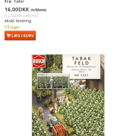
Fra:
Faller
16,00DKK
m/Moms
(
12,80DKK
u/Moms
)
ekskl. levering
På lager
LÆG I KURV