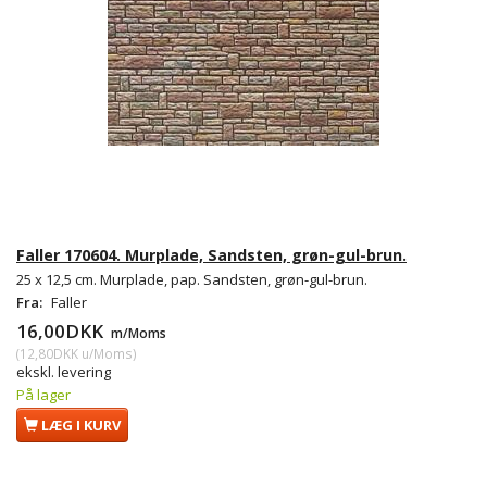
Faller 170604. Murplade, Sandsten, grøn-gul-brun.
25 x 12,5 cm. Murplade, pap. Sandsten, grøn-gul-brun.
Fra:
Faller
16,00DKK
m/Moms
(
12,80DKK
u/Moms
)
ekskl. levering
På lager
LÆG I KURV