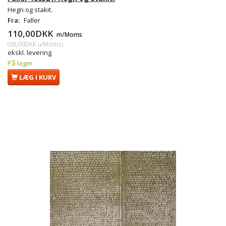
Hegn og stakit.
Fra:
Faller
110,00DKK
m/Moms
(
88,00DKK
u/Moms
)
ekskl. levering
På lager
LÆG I KURV