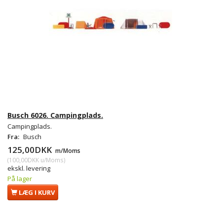
Busch 6026. Campingplads.
Campingplads.
Fra:
Busch
125,00DKK
m/Moms
(
100,00DKK
u/Moms
)
ekskl. levering
På lager
LÆG I KURV