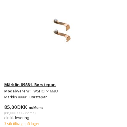
Märklin 89881. Børstepar.
Model/varenr.:
WSHOP-16693
Märklin 89881. Børstepar.
85,00DKK
m/Moms
(
68,00DKK
u/Moms
)
ekskl. levering
3 stk tilbage på lager