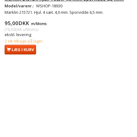
Model/varenr.:
WSHOP-18930
Märklin 215721. Hjul. 4 sæt. 4,0 mm. Sporvidde 6,5 mm.
95,00DKK
m/Moms
(
76,00DKK
u/Moms
)
ekskl. levering
2 stk tilbage på lager
LÆG I KURV