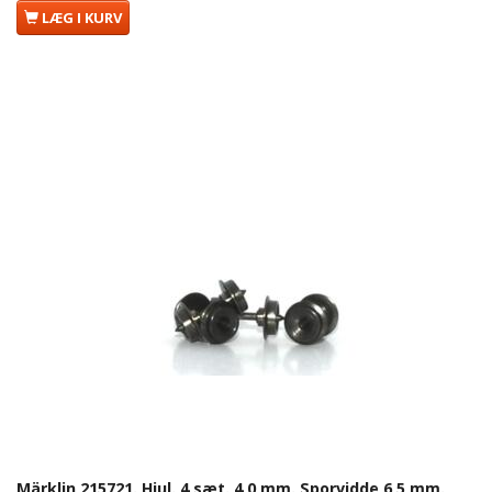
LÆG I KURV
Märklin 215721. Hjul. 4 sæt. 4,0 mm. Sporvidde 6,5 mm.