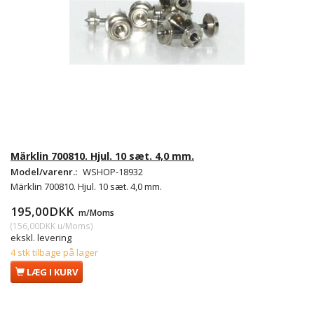
Märklin 700810. Hjul. 10 sæt. 4,0 mm.
Model/varenr.:
WSHOP-18932
Märklin 700810. Hjul. 10 sæt. 4,0 mm.
195,00DKK
m/Moms
(
156,00DKK
u/Moms
)
ekskl. levering
4 stk tilbage på lager
LÆG I KURV