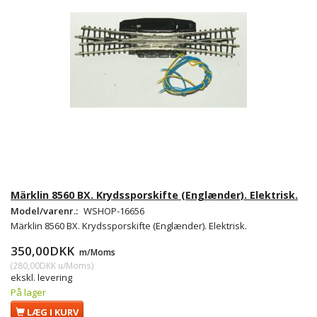
Märklin 8560 BX. Krydssporskifte (Englænder). Elektrisk.
Model/varenr.:
WSHOP-16656
Märklin 8560 BX. Krydssporskifte (Englænder). Elektrisk.
350,00DKK
m/Moms
(
280,00DKK
u/Moms
)
ekskl. levering
På lager
LÆG I KURV