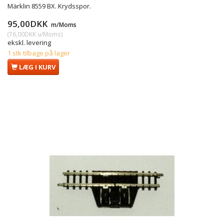
Märklin 8559 BX. Krydsspor.
95,00DKK
m/Moms
(
76,00DKK
u/Moms
)
ekskl. levering
1 stk tilbage på lager
LÆG I KURV