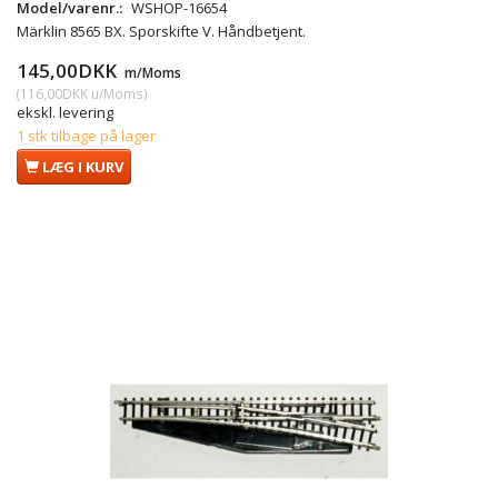
Model/varenr.:
WSHOP-16654
Märklin 8565 BX. Sporskifte V. Håndbetjent.
145,00DKK
m/Moms
(
116,00DKK
u/Moms
)
ekskl. levering
1 stk tilbage på lager
LÆG I KURV