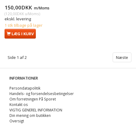
150,00DKK
m/Moms
(
120,00DKK
u/Moms
)
ekskl. levering
1 stk tilbage på lager
LÆG I KURV
Side 1 af 2
Næste
INFORMATIONER
Persondatapolitik
Handels- og forsendelsesbetingelser
Om forretningen På Sporet
Kontakt os
VIGTIG GENEREL INFORMATION
Din mening om butikken
Oversigt