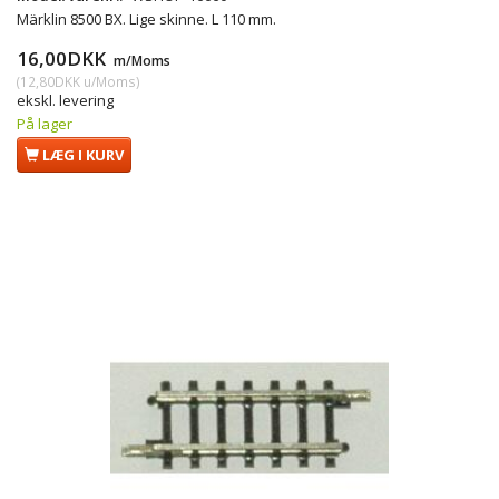
Märklin 8500 BX. Lige skinne. L 110 mm.
16,00DKK
m/Moms
(
12,80DKK
u/Moms
)
ekskl. levering
På lager
LÆG I KURV