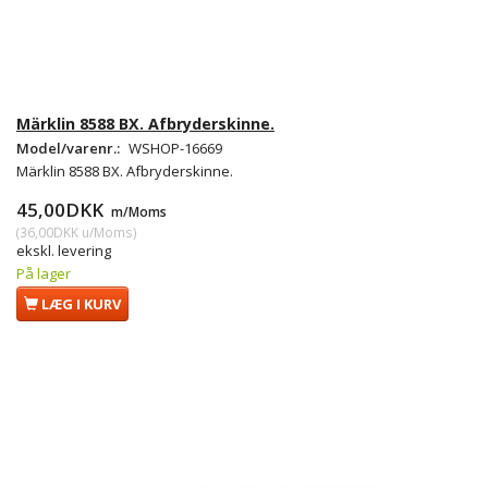
Märklin 8588 BX. Afbryderskinne.
Model/varenr.:
WSHOP-16669
Märklin 8588 BX. Afbryderskinne.
45,00DKK
m/Moms
(
36,00DKK
u/Moms
)
ekskl. levering
På lager
LÆG I KURV