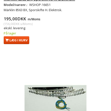
Model/varenr.:
WSHOP-16651
Märklin 8563 BX, Sporskifte H. Elektrisk.
195,00DKK
m/Moms
(
156,00DKK
u/Moms
)
ekskl. levering
På lager
LÆG I KURV