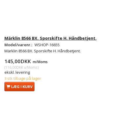
Märklin 8566 BX. Sporskifte H. Håndbetjent.
Model/varenr.:
WSHOP-16655
Märklin 8566 BX. Sporskifte H. Håndbetjent.
145,00DKK
m/Moms
(
116,00DKK
u/Moms
)
ekskl. levering
3 stk tilbage på lager
LÆG I KURV