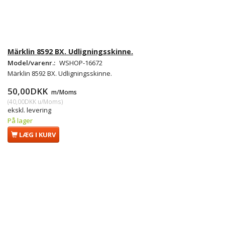
Märklin 8592 BX. Udligningsskinne.
Model/varenr.:
WSHOP-16672
Märklin 8592 BX. Udligningsskinne.
50,00DKK
m/Moms
(
40,00DKK
u/Moms
)
ekskl. levering
På lager
LÆG I KURV