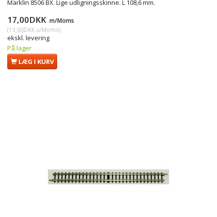
Märklin 8506 BX. Lige udligningsskinne. L 108,6 mm.
17,00DKK
m/Moms
(
13,60DKK
u/Moms
)
ekskl. levering
På lager
LÆG I KURV