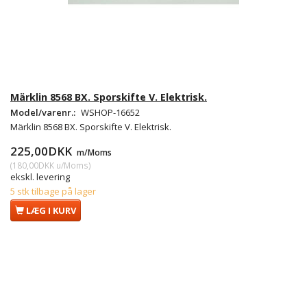
Märklin 8568 BX. Sporskifte V. Elektrisk.
Model/varenr.:
WSHOP-16652
Märklin 8568 BX. Sporskifte V. Elektrisk.
225,00DKK
m/Moms
(
180,00DKK
u/Moms
)
ekskl. levering
5 stk tilbage på lager
LÆG I KURV