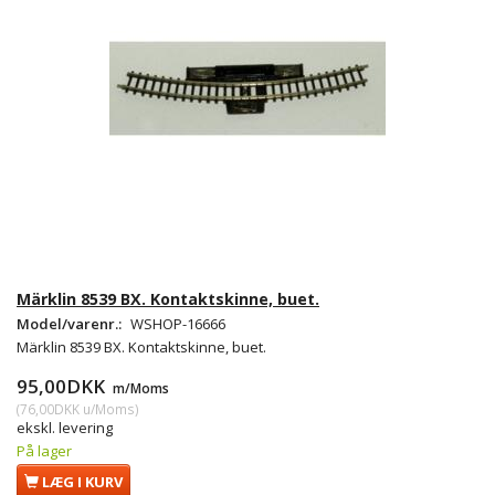
Märklin 8539 BX. Kontaktskinne, buet.
Model/varenr.:
WSHOP-16666
Märklin 8539 BX. Kontaktskinne, buet.
95,00DKK
m/Moms
(
76,00DKK
u/Moms
)
ekskl. levering
På lager
LÆG I KURV