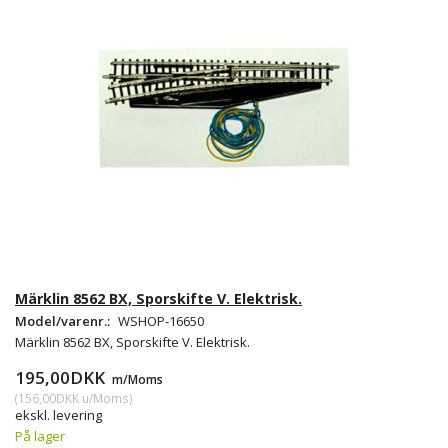
Märklin 8562 BX, Sporskifte V. Elektrisk.
Model/varenr.:
WSHOP-16650
Märklin 8562 BX, Sporskifte V. Elektrisk.
195,00DKK
m/Moms
(
156,00DKK
u/Moms
)
ekskl. levering
På lager