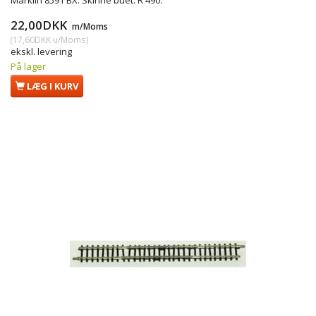
Märklin 8591 BX. Skinne buet. R 490.
22,00DKK
m/Moms
(
17,60DKK
u/Moms
)
ekskl. levering
På lager
LÆG I KURV