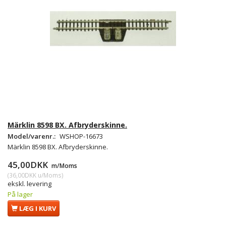
Märklin 8598 BX. Afbryderskinne.
Model/varenr.:
WSHOP-16673
Märklin 8598 BX. Afbryderskinne.
45,00DKK
m/Moms
(
36,00DKK
u/Moms
)
ekskl. levering
På lager
LÆG I KURV