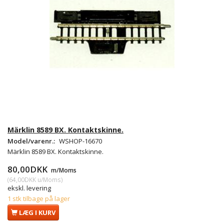
Märklin 8589 BX. Kontaktskinne.
Model/varenr.:
WSHOP-16670
Märklin 8589 BX. Kontaktskinne.
80,00DKK
m/Moms
(
64,00DKK
u/Moms
)
ekskl. levering
1 stk tilbage på lager
LÆG I KURV