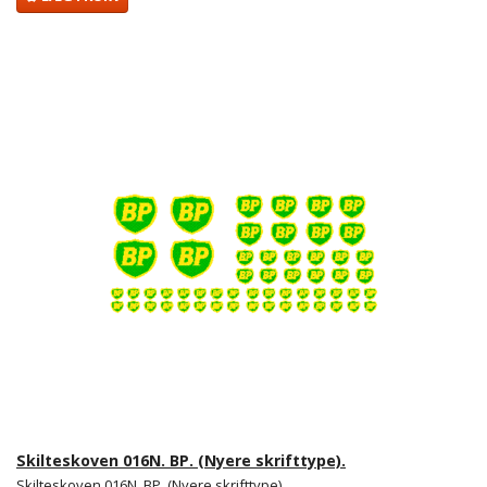
Skilteskoven 016N. BP. (Nyere skrifttype).
Skilteskoven 016N. BP. (Nyere skrifttype).