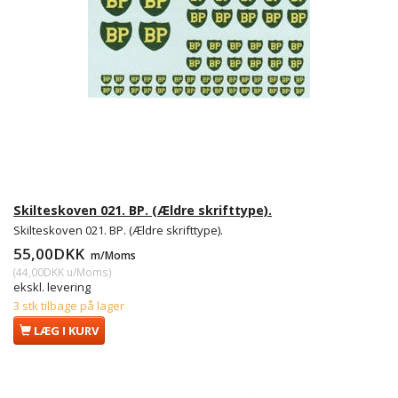
Skilteskoven 021. BP. (Ældre skrifttype).
Skilteskoven 021. BP. (Ældre skrifttype).
55,00DKK
m/Moms
(
44,00DKK
u/Moms
)
ekskl. levering
3 stk tilbage på lager
LÆG I KURV