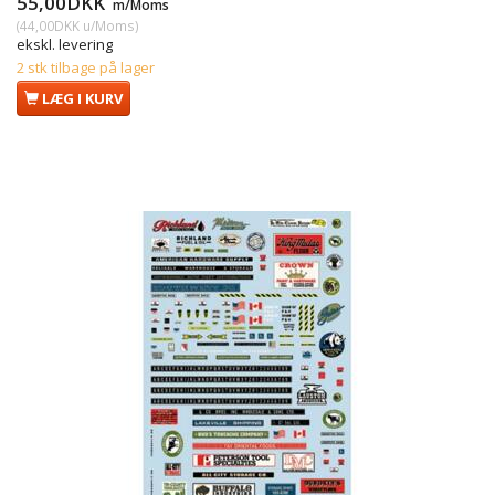
55,00DKK
m/Moms
(
44,00DKK
u/Moms
)
ekskl. levering
2 stk tilbage på lager
LÆG I KURV