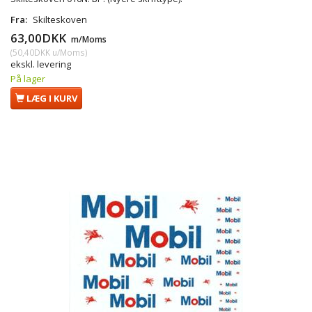
Fra:
Skilteskoven
63,00DKK
m/Moms
(
50,40DKK
u/Moms
)
ekskl. levering
På lager
LÆG I KURV