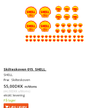
Skilteskoven 015. SHELL.
SHELL.
Fra:
Skilteskoven
55,00DKK
m/Moms
(
44,00DKK
u/Moms
)
ekskl. levering
På lager
LÆG I KURV