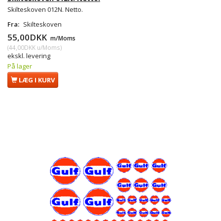
Skilteskoven 012N. Netto.
Fra:
Skilteskoven
55,00DKK
m/Moms
(
44,00DKK
u/Moms
)
ekskl. levering
På lager
LÆG I KURV