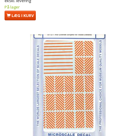
ekskl. levering
På lager
LÆG I KURV