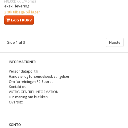
(
48,00DKK
u/Moms
)
ekskl. levering
2 stk tilbage på lager
LÆG I KURV
Side 1 af 3
Næste
INFORMATIONER
Persondatapolitik
Handels- og forsendelsesbetingelser
Om forretningen På Sporet
Kontakt os
VIGTIG GENEREL INFORMATION
Din mening om butikken
Oversigt
KONTO