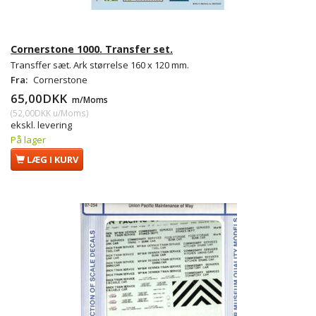
Cornerstone 1000. Transfer set.
Transffer sæt. Ark størrelse 160 x 120 mm.
Fra:
Cornerstone
65,00DKK
m/Moms
(
52,00DKK
u/Moms
)
ekskl. levering
På lager
LÆG I KURV