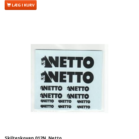
LÆG I KURV
Skilteskoven 012N. Netto.