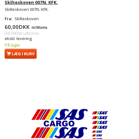
Skilteskoven 007N. KFK.
Skilteskoven 007N. KFK.
Fra:
Skilteskoven
60,00DKK
m/Moms
(
48,00DKK
u/Moms
)
ekskl. levering
På lager
LÆG I KURV