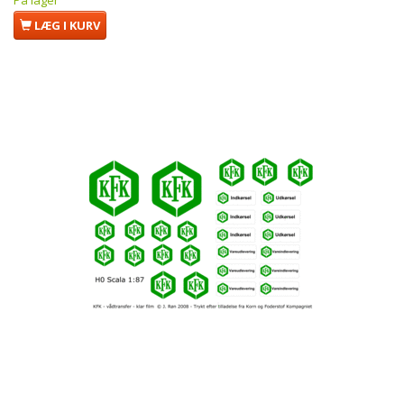
LÆG I KURV