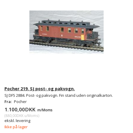
Pocher 219. SJ post- og pakvogn.
SJ DF5 2884. Post- og pakvogn. Fin stand uden originalkarton.
Fra:
Pocher
1.100,00DKK
m/Moms
(
880,00DKK
u/Moms
)
ekskl. levering
Ikke på lager