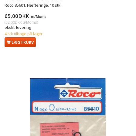
Roco 85601. Hæfteringe. 10 stk.
65,00DKK
m/Moms
(
52,00DKK
u/Moms
)
ekskl. levering
4 stk tilbage på lager
LÆG I KURV