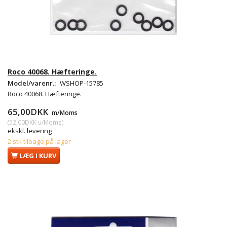
Roco 40068. Hæfteringe.
Model/varenr.:
WSHOP-15785
Roco 40068. Hæfteringe.
65,00DKK
m/Moms
(
52,00DKK
u/Moms
)
ekskl. levering
2 stk tilbage på lager
LÆG I KURV