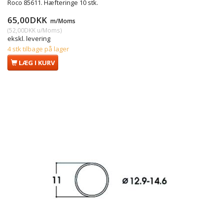
Roco 85611. Hæfteringe 10 stk.
65,00DKK
m/Moms
(
52,00DKK
u/Moms
)
ekskl. levering
4 stk tilbage på lager
LÆG I KURV