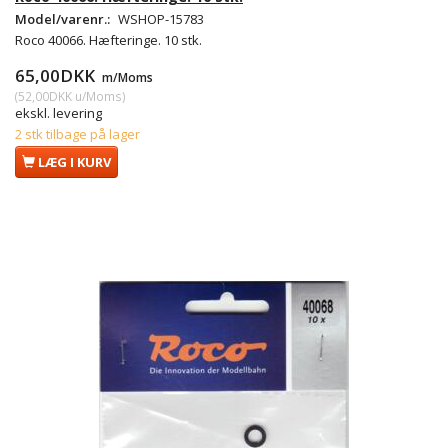
Model/varenr.:
WSHOP-15783
Roco 40066. Hæfteringe. 10 stk.
65,00DKK
m/Moms
(
52,00DKK
u/Moms
)
ekskl. levering
2 stk tilbage på lager
LÆG I KURV