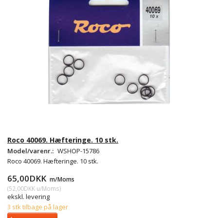
Roco 40069. Hæfteringe. 10 stk.
Model/varenr.:
WSHOP-15786
Roco 40069. Hæfteringe. 10 stk.
65,00DKK
m/Moms
(
52,00DKK
u/Moms
)
ekskl. levering
3 stk tilbage på lager