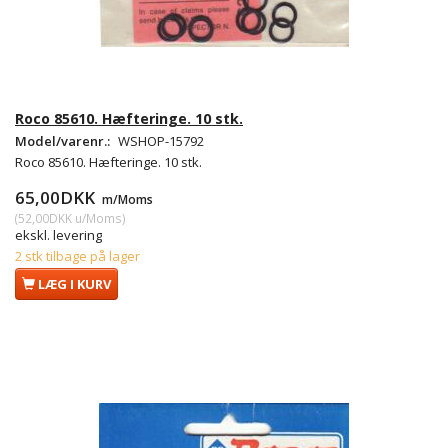
Roco 85610. Hæfteringe. 10 stk.
Model/varenr.:
WSHOP-15792
Roco 85610. Hæfteringe. 10 stk.
65,00DKK
m/Moms
(
52,00DKK
u/Moms
)
ekskl. levering
2 stk tilbage på lager
LÆG I KURV