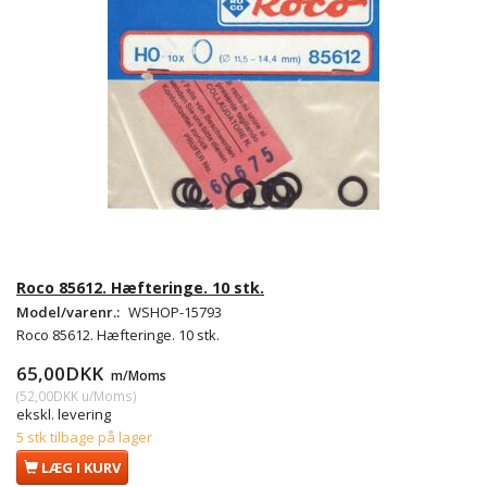
Roco 85612. Hæfteringe. 10 stk.
Model/varenr.:
WSHOP-15793
Roco 85612. Hæfteringe. 10 stk.
65,00DKK
m/Moms
(
52,00DKK
u/Moms
)
ekskl. levering
5 stk tilbage på lager
LÆG I KURV