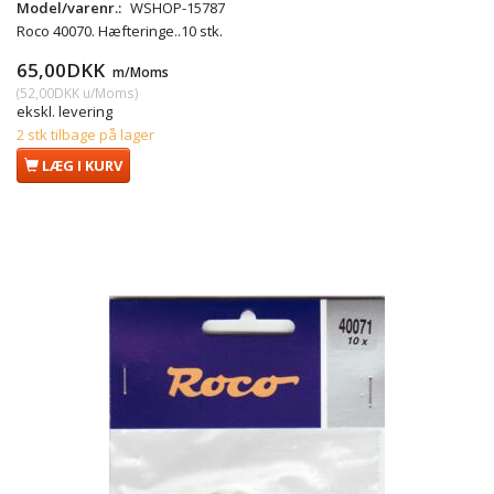
Model/varenr.:
WSHOP-15787
Roco 40070. Hæfteringe..10 stk.
65,00DKK
m/Moms
(
52,00DKK
u/Moms
)
ekskl. levering
2 stk tilbage på lager
LÆG I KURV