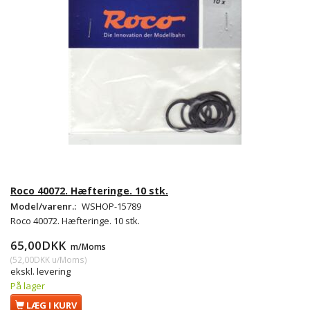
Roco 40072. Hæfteringe. 10 stk.
Model/varenr.:
WSHOP-15789
Roco 40072. Hæfteringe. 10 stk.
65,00DKK
m/Moms
(
52,00DKK
u/Moms
)
ekskl. levering
På lager
LÆG I KURV