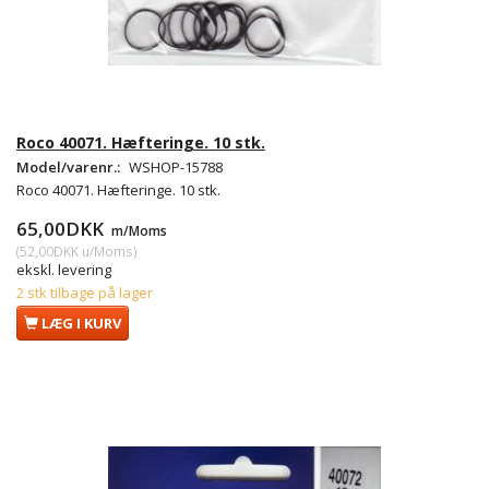
Roco 40071. Hæfteringe. 10 stk.
Model/varenr.:
WSHOP-15788
Roco 40071. Hæfteringe. 10 stk.
65,00DKK
m/Moms
(
52,00DKK
u/Moms
)
ekskl. levering
2 stk tilbage på lager
LÆG I KURV