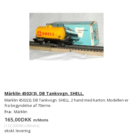
Märklin 4502(3). DB Tankvogn. SHELL.
Märklin 4502(3). DB Tankvogn. SHELL. 2 hand med karton. Modellen er
fra begyndelse af 70erne.
Fra:
Märklin
165,00DKK
m/Moms
(
132,00DKK
u/Moms
)
ekskl. levering