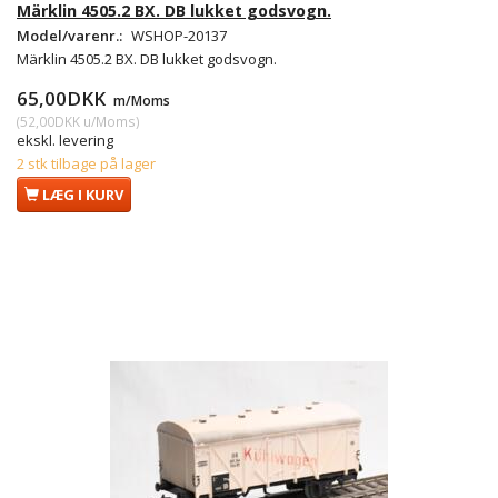
Märklin 4505.2 BX. DB lukket godsvogn.
Model/varenr.:
WSHOP-20137
Märklin 4505.2 BX. DB lukket godsvogn.
65,00DKK
m/Moms
(
52,00DKK
u/Moms
)
ekskl. levering
2 stk tilbage på lager
LÆG I KURV