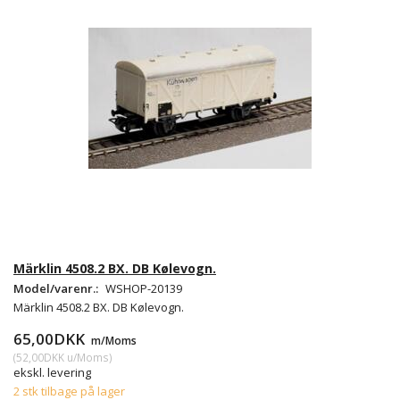
Märklin 4508.2 BX. DB Kølevogn.
Model/varenr.:
WSHOP-20139
Märklin 4508.2 BX. DB Kølevogn.
65,00DKK
m/Moms
(
52,00DKK
u/Moms
)
ekskl. levering
2 stk tilbage på lager