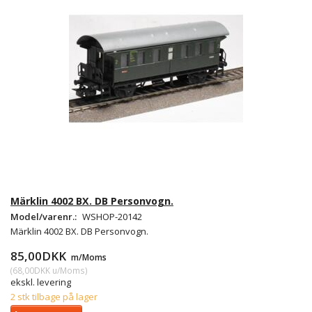
Märklin 4002 BX. DB Personvogn.
Model/varenr.:
WSHOP-20142
Märklin 4002 BX. DB Personvogn.
85,00DKK
m/Moms
(
68,00DKK
u/Moms
)
ekskl. levering
2 stk tilbage på lager