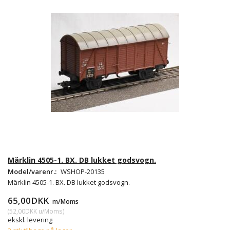
Märklin 4505-1. BX. DB lukket godsvogn.
Model/varenr.:
WSHOP-20135
Märklin 4505-1. BX. DB lukket godsvogn.
65,00DKK
m/Moms
(
52,00DKK
u/Moms
)
ekskl. levering