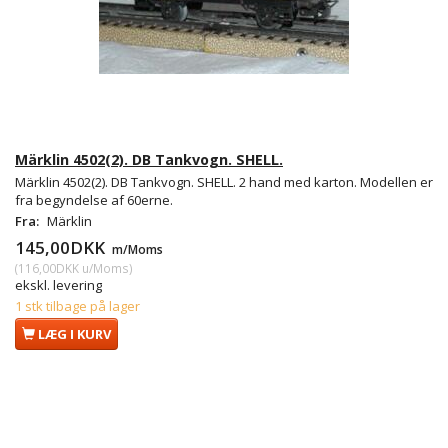
Märklin 4502(2). DB Tankvogn. SHELL.
Märklin 4502(2). DB Tankvogn. SHELL. 2 hand med karton. Modellen er
fra begyndelse af 60erne.
Fra:
Märklin
145,00DKK
m/Moms
(
116,00DKK
u/Moms
)
ekskl. levering
1 stk tilbage på lager
LÆG I KURV