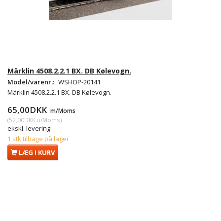
Märklin 4508.2.2.1 BX. DB Kølevogn.
Model/varenr.:
WSHOP-20141
Märklin 4508.2.2.1 BX. DB Kølevogn.
65,00DKK
m/Moms
(
52,00DKK
u/Moms
)
ekskl. levering
1 stk tilbage på lager
LÆG I KURV