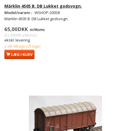
Märklin 4505 B. DB Lukket godsvogn.
Model/varenr.:
WSHOP-20058
Märklin 4505 B. DB Lukket godsvogn.
65,00DKK
m/Moms
(
52,00DKK
u/Moms
)
ekskl. levering
2 stk tilbage på lager
LÆG I KURV