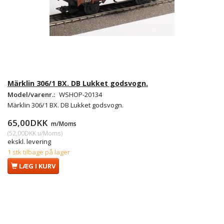
Märklin 306/1 BX. DB Lukket godsvogn.
Model/varenr.:
WSHOP-20134
Märklin 306/1 BX. DB Lukket godsvogn.
65,00DKK
m/Moms
(
52,00DKK
u/Moms
)
ekskl. levering
1 stk tilbage på lager
LÆG I KURV