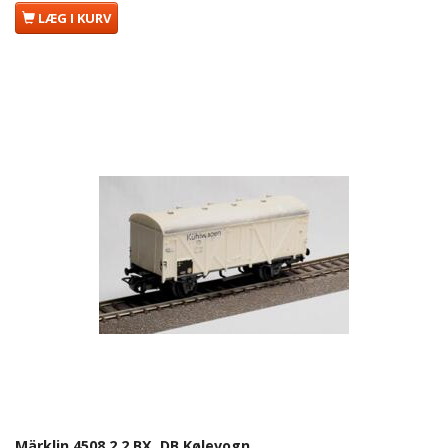
LÆG I KURV
Märklin 4508.2.2 BX. DB Kølevogn.