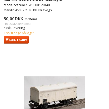
Model/varenr.:
WSHOP-20140
Märklin 4508.2.2 BX. DB Kølevogn.
50,00DKK
m/Moms
(
40,00DKK
u/Moms
)
ekskl. levering
1 stk tilbage på lager
LÆG I KURV