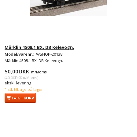
Märklin 4508.1 BX. DB Kølevogn.
Model/varenr.:
WSHOP-20138
Märklin 4508.1 BX. DB Kølevogn.
50,00DKK
m/Moms
(
40,00DKK
u/Moms
)
ekskl. levering
1 stk tilbage på lager
LÆG I KURV