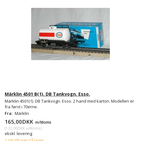
Märklin 4501 B(1). DB Tankvogn. Esso.
Märklin 4501(1). DB Tankvogn. Esso. 2 hand med karton. Modellen er
fra først i 70erne.
Fra:
Märklin
165,00DKK
m/Moms
(
132,00DKK
u/Moms
)
ekskl. levering
1 stk tilbage på lager