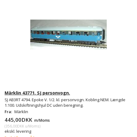
Märklin 43771. SJ personvogn.
SJ AB3RT 4794. Epoke V. 1/2. kl. personvogn. Kobling NEM. Længde
1:100. Udskiftningshjul DC uden beregning.
Fra:
Märklin
445,00DKK
m/Moms
(
356,00DKK
u/Moms
)
ekskl. levering