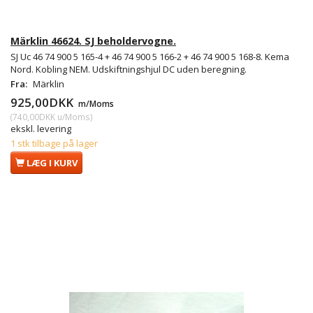
Märklin 46624. SJ beholdervogne.
SJ Uc 46 74 900 5 165-4 + 46 74 900 5 166-2 + 46 74 900 5 168-8. Kema
Nord. Kobling NEM. Udskiftningshjul DC uden beregning.
Fra:
Märklin
925,00DKK
m/Moms
(
740,00DKK
u/Moms
)
ekskl. levering
1 stk tilbage på lager
LÆG I KURV