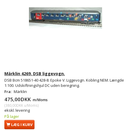
Märklin 4269. DSB liggevogn.
DSB Bcm 518651-40 428-8. Epoke V. Liggevogn. Kobling NEM. Længde
1:100. Udskiftningshjul DC uden beregning.
Fra:
Märklin
475,00DKK
m/Moms
(
380,00DKK
u/Moms
)
ekskl. levering
På lager
LÆG I KURV