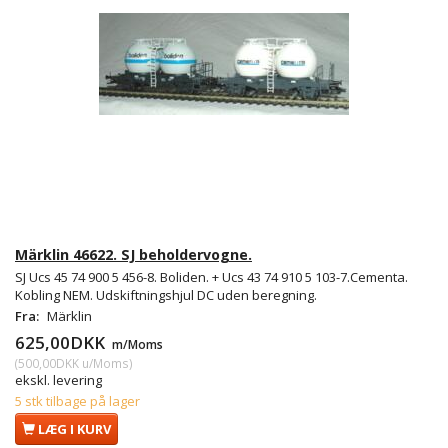
Märklin 46622. SJ beholdervogne.
SJ Ucs 45 74 900 5 456-8. Boliden. + Ucs 43 74 910 5 103-7.Cementa.
Kobling NEM. Udskiftningshjul DC uden beregning.
Fra:
Märklin
625,00DKK
m/Moms
(
500,00DKK
u/Moms
)
ekskl. levering
5 stk tilbage på lager
LÆG I KURV