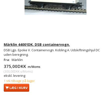
Märklin 44001DK. DSB containervogn.
DSB Lgjs. Epoke V. Containervogn. Kobling A. Udskiftningshjul DC
uden beregning.
Fra:
Märklin
375,00DKK
m/Moms
(
300,00DKK
u/Moms
)
ekskl. levering
1 stk tilbage på lager
LÆG I KURV