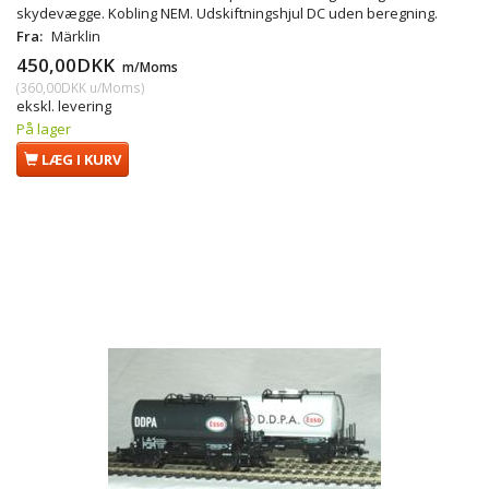
skydevægge. Kobling NEM. Udskiftningshjul DC uden beregning.
Fra:
Märklin
450,00DKK
m/Moms
(
360,00DKK
u/Moms
)
ekskl. levering
På lager
LÆG I KURV