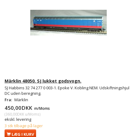
Märklin 48050. SJ lukket godsvogn.
SJ Habbins 32 74 277 0 003-1. Epoke V. Kobling NEM. Udskiftningshjul
DC uden beregning.
Fra:
Märklin
450,00DKK
m/Moms
(
360,00DKK
u/Moms
)
ekskl. levering
3 stk tilbage på lager
LÆG I KURV