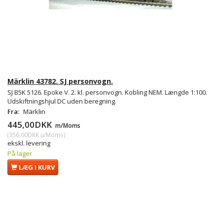
Märklin 43782. SJ personvogn.
SJ B5K 5126. Epoke V. 2. kl. personvogn. Kobling NEM. Længde 1:100.
Udskiftningshjul DC uden beregning.
Fra:
Märklin
445,00DKK
m/Moms
(
356,00DKK
u/Moms
)
ekskl. levering
På lager
LÆG I KURV