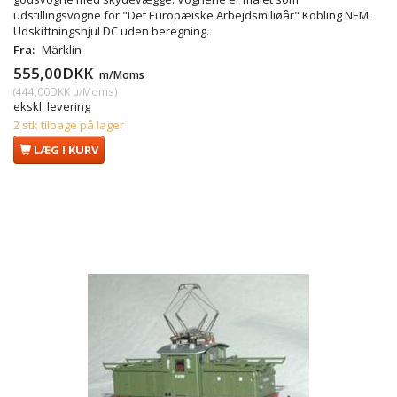
udstillingsvogne for "Det Europæiske Arbejdsmiliøår" Kobling NEM.
Udskiftningshjul DC uden beregning.
Fra:
Märklin
555,00DKK
m/Moms
(
444,00DKK
u/Moms
)
ekskl. levering
2 stk tilbage på lager
LÆG I KURV