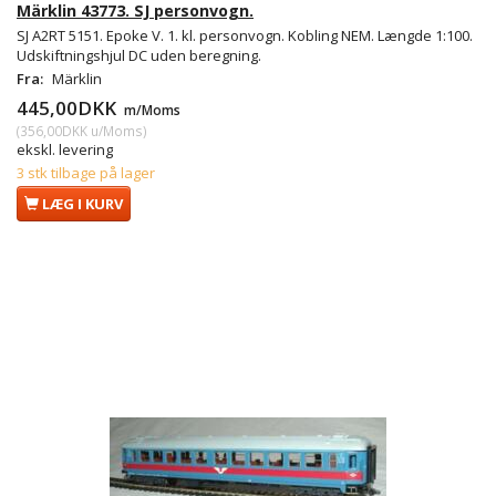
Märklin 43773. SJ personvogn.
SJ A2RT 5151. Epoke V. 1. kl. personvogn. Kobling NEM. Længde 1:100.
Udskiftningshjul DC uden beregning.
Fra:
Märklin
445,00DKK
m/Moms
(
356,00DKK
u/Moms
)
ekskl. levering
3 stk tilbage på lager
LÆG I KURV