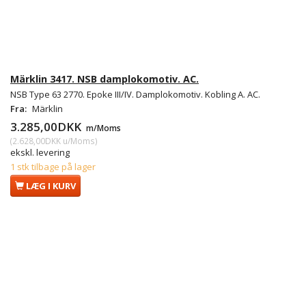
Märklin 3417. NSB damplokomotiv. AC.
NSB Type 63 2770. Epoke III/IV. Damplokomotiv. Kobling A. AC.
Fra:
Märklin
3.285,00DKK
m/Moms
(
2.628,00DKK
u/Moms
)
ekskl. levering
1 stk tilbage på lager
LÆG I KURV