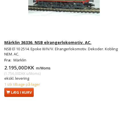
Märklin 36336. NSB elrangerlokomotiv. AC.
NSB El 10 2514. Epoke III/IV/V. Elrangerlokomotiv. Dekoder. Kobling
NEM. AC.
Fra:
Märklin
2.195,00DKK
m/Moms
(
1.756,00DKK
u/Moms
)
ekskl. levering
1 stk tilbage på lager
LÆG I KURV