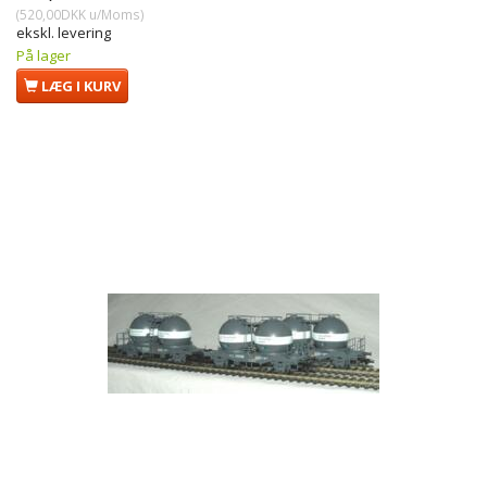
(
520,00DKK
u/Moms
)
ekskl. levering
På lager
LÆG I KURV