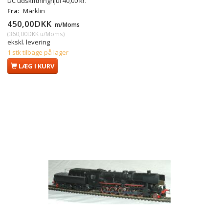
DC udskiftninghjul 40,00 kr.
Fra:
Märklin
450,00DKK
m/Moms
(
360,00DKK
u/Moms
)
ekskl. levering
1 stk tilbage på lager
LÆG I KURV