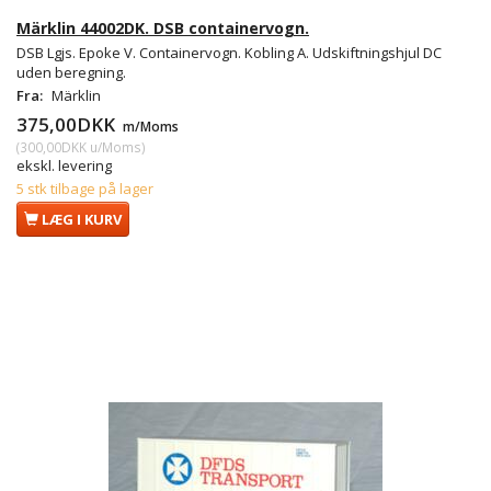
Märklin 44002DK. DSB containervogn.
DSB Lgjs. Epoke V. Containervogn. Kobling A. Udskiftningshjul DC
uden beregning.
Fra:
Märklin
375,00DKK
m/Moms
(
300,00DKK
u/Moms
)
ekskl. levering
5 stk tilbage på lager
LÆG I KURV