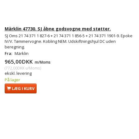
Märklin 47730. SJ åbne godsvogne med støtter.
SJ Oms 21 74 371 1 827-6 + 21 74 371 1 856-5 + 21 74 371 1901-9. Epoke
IV/V. Tømmervogne. Kobling NEM. Udskiftningshjul DC uden
beregning.
Fra:
Märklin
965,00DKK
m/Moms
(
772,00DKK
u/Moms
)
ekskl. levering
På lager
LÆG I KURV