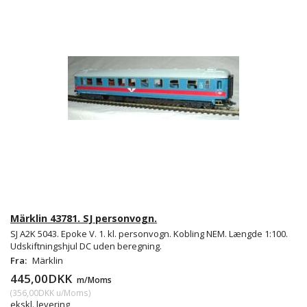
Märklin 43781. SJ personvogn.
SJ A2K 5043. Epoke V. 1. kl. personvogn. Kobling NEM. Længde 1:100.
Udskiftningshjul DC uden beregning.
Fra:
Märklin
445,00DKK
m/Moms
(
356,00DKK
u/Moms
)
ekskl. levering