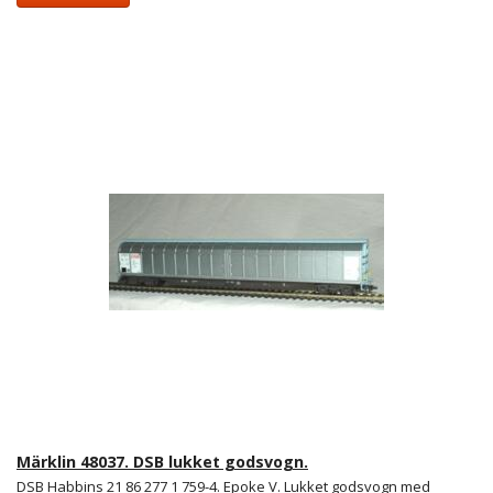
Märklin 48037. DSB lukket godsvogn.
DSB Habbins 21 86 277 1 759-4. Epoke V. Lukket godsvogn med