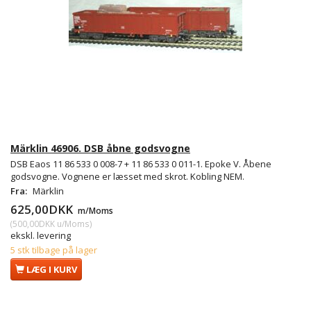
Märklin 46906. DSB åbne godsvogne
DSB Eaos 11 86 533 0 008-7 + 11 86 533 0 011-1. Epoke V. Åbene
godsvogne. Vognene er læsset med skrot. Kobling NEM.
Fra:
Märklin
625,00DKK
m/Moms
(
500,00DKK
u/Moms
)
ekskl. levering
5 stk tilbage på lager
LÆG I KURV