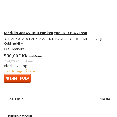
Märklin 48546. DSB tankvogne. D.D.P.A./Esso
DSB ZE 502 218 + ZE 502 222. D.D.P.A./ESSO Epoke II/III tankvogne.
Kobling NEM.
Fra:
Märklin
530,00DKK
m/Moms
(
424,00DKK
u/Moms
)
ekskl. levering
4 stk tilbage på lager
LÆG I KURV
Side 1 af 7
Næste
INFORMATIONER