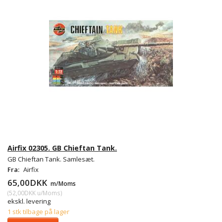
Airfix 02305. GB Chieftan Tank.
GB Chieftan Tank. Samlesæt.
Fra:
Airfix
65,00DKK
m/Moms
(
52,00DKK
u/Moms
)
ekskl. levering
1 stk tilbage på lager