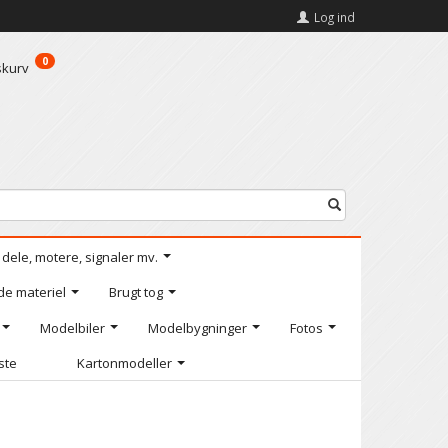
Log ind
0
skurv
l dele, motere, signaler mv.
de materiel
Brugt tog
Modelbiler
Modelbygninger
Fotos
iste
Kartonmodeller