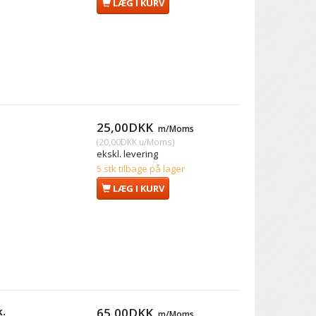
LÆG I KURV
25,00DKK
m/Moms
(
20,00DKK
u/Moms
)
ekskl. levering
5 stk tilbage på lager
LÆG I KURV
k.
65,00DKK
m/Moms