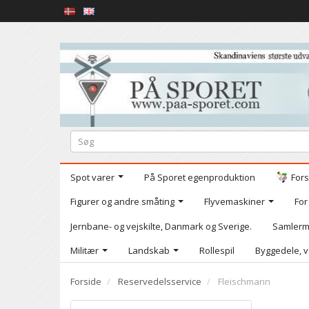
Spot varer
På Sporet egenproduktion
Fors
Figurer og andre småting
Flyvemaskiner
For
Jernbane- og vejskilte, Danmark og Sverige.
Samlerm
Militær
Landskab
Rollespil
Byggedele, v
Forside
Reservedelsservice
Fleischmann