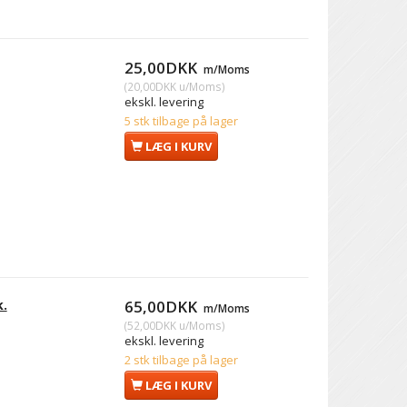
25,00DKK
m/Moms
(
20,00DKK
u/Moms
)
ekskl. levering
5 stk tilbage på lager
LÆG I KURV
k.
65,00DKK
m/Moms
(
52,00DKK
u/Moms
)
ekskl. levering
2 stk tilbage på lager
LÆG I KURV