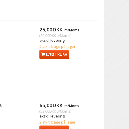
25,00DKK
m/Moms
(
20,00DKK
u/Moms
)
ekskl. levering
5 stk tilbage på lager
LÆG I KURV
k.
65,00DKK
m/Moms
(
52,00DKK
u/Moms
)
ekskl. levering
2 stk tilbage på lager