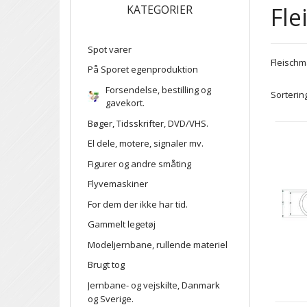
Fl
KATEGORIER
Spot varer
Fleisch
På Sporet egenproduktion
Forsendelse, bestilling og
Sortering
gavekort.
Bøger, Tidsskrifter, DVD/VHS.
El dele, motere, signaler mv.
Figurer og andre småting
Flyvemaskiner
For dem der ikke har tid.
Gammelt legetøj
Modeljernbane, rullende materiel
Brugt tog
Jernbane- og vejskilte, Danmark
og Sverige.