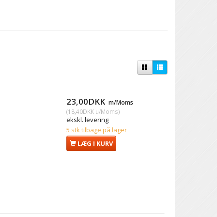
23,00DKK
m/Moms
(
18,40DKK
u/Moms
)
ekskl. levering
5 stk tilbage på lager
LÆG I KURV