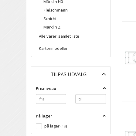
Märklin H0
Fleischmann
Schicht
Märklin Z
Alle varer, samlet liste
Kartonmodeller
Skifte
TILPAS UDVALG
filter
Prisniveau
På lager
på lager
(
18
)