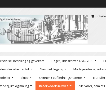
Indkøb
endelse, bestilling og gavekort.
Bøger, Tidsskrifter, DVD/VHS.
E
 dem der ikke har tid.
Gammelt legetøj
Modeljernbane, rullen
odeller
Skibe
Skinner + Luftledningsmateriel
Transfer
ærktøj, lim og maling
Reservedelsservice
Alle varer, samlet l