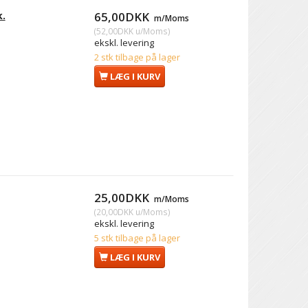
k.
65,00DKK
m/Moms
(
52,00DKK
u/Moms
)
ekskl. levering
2 stk tilbage på lager
LÆG I KURV
25,00DKK
m/Moms
(
20,00DKK
u/Moms
)
ekskl. levering
5 stk tilbage på lager
LÆG I KURV