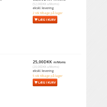
(
52,00DKK
u/Moms
)
ekskl. levering
2 stk tilbage på lager
LÆG I KURV
25,00DKK
m/Moms
(
20,00DKK
u/Moms
)
ekskl. levering
5 stk tilbage på lager
LÆG I KURV