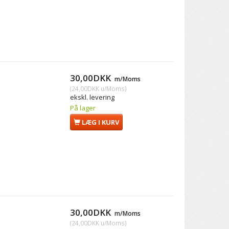
30,00DKK
m/Moms
(
24,00DKK
u/Moms
)
ekskl. levering
På lager
LÆG I KURV
30,00DKK
m/Moms
(
24,00DKK
u/Moms
)