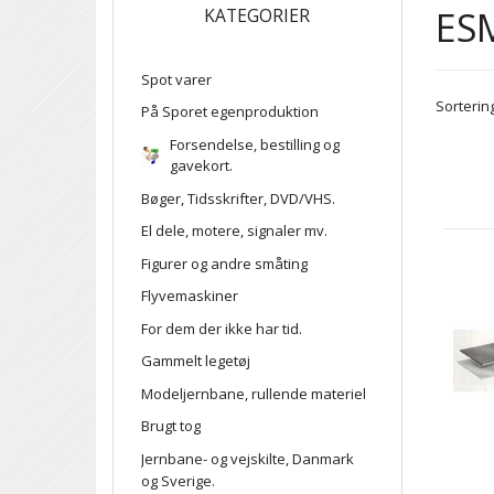
ESM
KATEGORIER
Spot varer
Sortering
På Sporet egenproduktion
Forsendelse, bestilling og
gavekort.
Bøger, Tidsskrifter, DVD/VHS.
El dele, motere, signaler mv.
Figurer og andre småting
Flyvemaskiner
For dem der ikke har tid.
Gammelt legetøj
Modeljernbane, rullende materiel
Brugt tog
Jernbane- og vejskilte, Danmark
og Sverige.