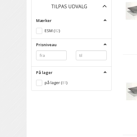
Skifte
TILPAS UDVALG
filter
Mærker
ESM
(
82
)
Prisniveau
På lager
på lager
(
81
)