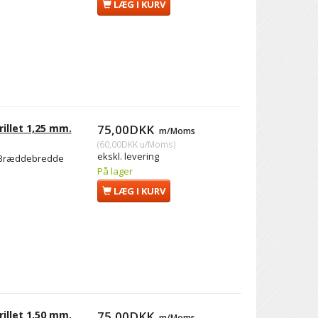
LÆG I KURV
illet 1,25 mm.
75,00DKK
m/Moms
(
60,00DKK
u/Moms
)
ekskl. levering
m. Bræddebredde
På lager
LÆG I KURV
illet 1,50 mm.
75,00DKK
m/Moms