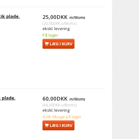
ik plade.
25,00DKK
m/Moms
(
20,00DKK
u/Moms
)
ekskl. levering
På lager
LÆG I KURV
 plade.
60,00DKK
m/Moms
(
48,00DKK
u/Moms
)
ekskl. levering
4 stk tilbage på lager
LÆG I KURV