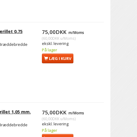
rillet 0,75
75,00DKK
m/Moms
(
60,00DKK
u/Moms
)
ekskl. levering
m. Bræddebredde
På lager
LÆG I KURV
illet 1,05 mm.
75,00DKK
m/Moms
(
60,00DKK
u/Moms
)
ekskl. levering
m. Bræddebredde
På lager