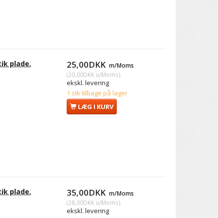
ik plade.
25,00DKK
m/Moms
(
20,00DKK
u/Moms
)
ekskl. levering
1 stk tilbage på lager
LÆG I KURV
ik plade.
35,00DKK
m/Moms
(
28,00DKK
u/Moms
)
ekskl. levering