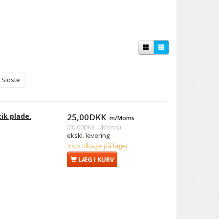
Sidste
ik plade.
25,00DKK
m/Moms
(
20,00DKK
u/Moms
)
ekskl. levering
3 stk tilbage på lager
LÆG I KURV