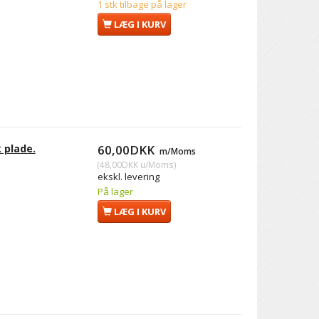
1 stk tilbage på lager
LÆG I KURV
 plade.
60,00DKK
m/Moms
(
48,00DKK
u/Moms
)
ekskl. levering
På lager
LÆG I KURV