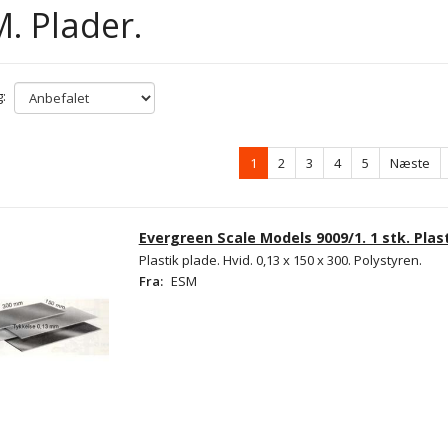
. Plader.
:
1
2
3
4
5
Næste
Evergreen Scale Models 9009/1. 1 stk. Plast
Plastik plade. Hvid. 0,13 x 150 x 300. Polystyren.
Fra:
ESM