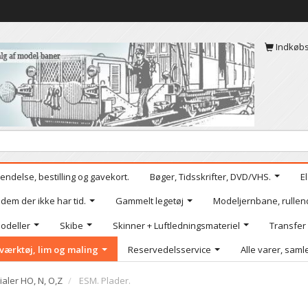
Indkøb
endelse, bestilling og gavekort.
Bøger, Tidsskrifter, DVD/VHS.
E
 dem der ikke har tid.
Gammelt legetøj
Modeljernbane, rullen
odeller
Skibe
Skinner + Luftledningsmateriel
Transfer
værktøj, lim og maling
Reservedelsservice
Alle varer, samle
ialer HO, N, O,Z
ESM. Plader.