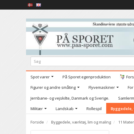
Spot varer
På Sporet egenproduktion
Fors
Figurer og andre småting
Flyvemaskiner
For
Jernbane- og vejskilte, Danmark og Sverige.
Samlerm
Militær
Landskab
Rollespil
Byggedele, 
Forside
Byggedele, værktøj, lim og maling
11 Mater