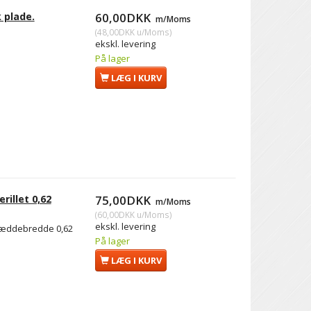
 plade.
60,00DKK
m/Moms
(
48,00DKK
u/Moms
)
ekskl. levering
På lager
LÆG I KURV
rillet 0,62
75,00DKK
m/Moms
(
60,00DKK
u/Moms
)
ekskl. levering
 Bræddebredde 0,62
På lager
LÆG I KURV