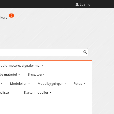
Log ind
0
skurv
l dele, motere, signaler mv.
de materiel
Brugt tog
Modelbiler
Modelbygninger
Fotos
t liste
Kartonmodeller