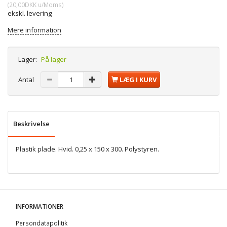
(
20,00DKK
u/Moms
)
ekskl. levering
Mere information
Lager:
På lager
Antal
LÆG I KURV
Beskrivelse
Plastik plade. Hvid. 0,25 x 150 x 300. Polystyren.
INFORMATIONER
Persondatapolitik