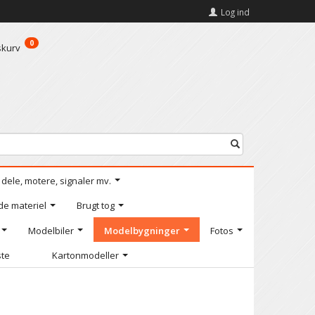
Log ind
0
skurv
l dele, motere, signaler mv.
de materiel
Brugt tog
Modelbiler
Modelbygninger
Fotos
ste
Kartonmodeller