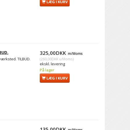
LÆG I KURV
BUD.
325,00DKK
m/Moms
værksted. TILBUD.
(
260,00DKK
u/Moms
)
ekskl. levering
På lager
LÆG I KURV
135,00DKK
m/Moms