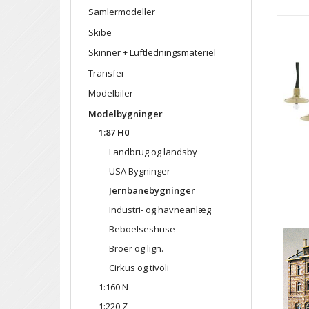
Samlermodeller
Skibe
Skinner + Luftledningsmateriel
Transfer
Modelbiler
Modelbygninger
1:87 H0
Landbrug og landsby
USA Bygninger
Jernbanebygninger
Industri- og havneanlæg
Beboelseshuse
Broer og lign.
Cirkus og tivoli
1:160 N
1:220 Z