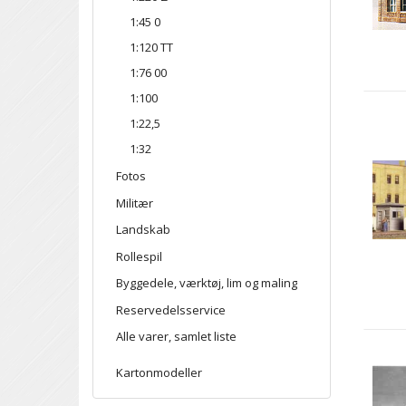
1:45 0
1:120 TT
1:76 00
1:100
1:22,5
1:32
Fotos
Militær
Landskab
Rollespil
Byggedele, værktøj, lim og maling
Reservedelsservice
Alle varer, samlet liste
Kartonmodeller