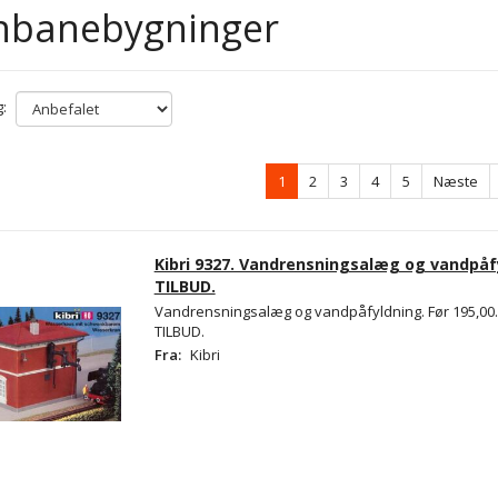
rnbanebygninger
:
1
2
3
4
5
Næste
Kibri 9327. Vandrensningsalæg og vandpåf
TILBUD.
Vandrensningsalæg og vandpåfyldning. Før 195,00.
TILBUD.
Fra:
Kibri