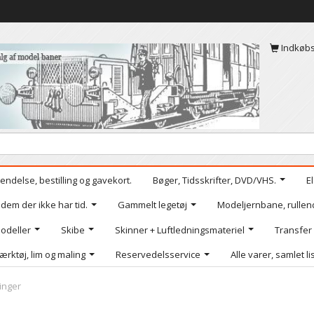
Indkøb
endelse, bestilling og gavekort.
Bøger, Tidsskrifter, DVD/VHS.
E
 dem der ikke har tid.
Gammelt legetøj
Modeljernbane, rullen
odeller
Skibe
Skinner + Luftledningsmateriel
Transfer
ærktøj, lim og maling
Reservedelsservice
Alle varer, samlet li
inger