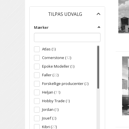
Skifte
TILPAS UDVALG
filter
Mærker
Atlas
(
5
)
Cornerstone
(
12
)
Epoke Modeller
(
5
)
Faller
(
22
)
Forskellige producenter
(
2
)
Heljan
(
11
)
Hobby Trade
(
1
)
Jordan
(
1
)
Jouef
(
2
)
Kibri
(
27
)