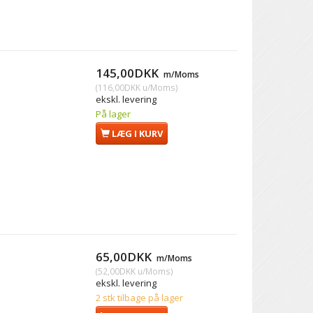
145,00DKK
m/Moms
(
116,00DKK
u/Moms
)
ekskl. levering
På lager
LÆG I KURV
65,00DKK
m/Moms
(
52,00DKK
u/Moms
)
ekskl. levering
2 stk tilbage på lager