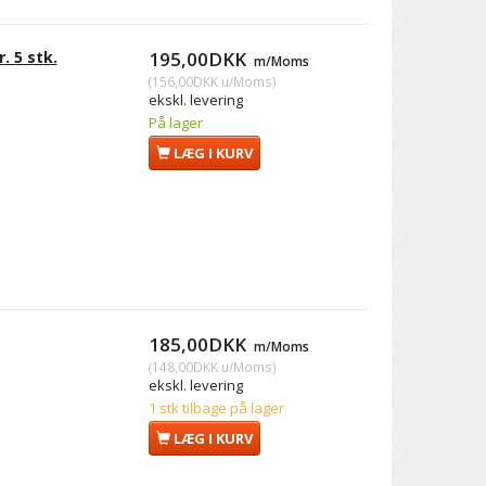
. 5 stk.
195,00DKK
m/Moms
(
156,00DKK
u/Moms
)
ekskl. levering
På lager
LÆG I KURV
185,00DKK
m/Moms
(
148,00DKK
u/Moms
)
ekskl. levering
1 stk tilbage på lager
LÆG I KURV