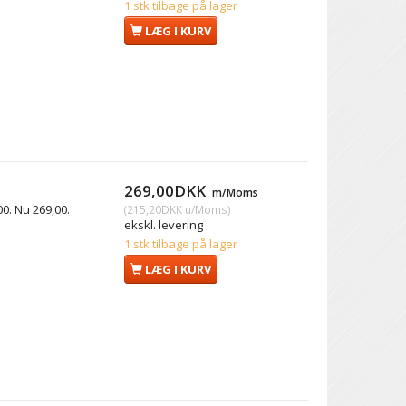
1 stk tilbage på lager
LÆG I KURV
269,00DKK
m/Moms
0. Nu 269,00.
(
215,20DKK
u/Moms
)
ekskl. levering
1 stk tilbage på lager
LÆG I KURV