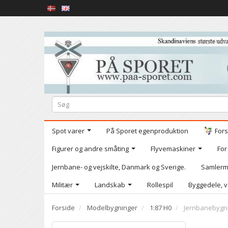
Spot varer
På Sporet egenproduktion
Fors
Figurer og andre småting
Flyvemaskiner
For
Jernbane- og vejskilte, Danmark og Sverige.
Samlerm
Militær
Landskab
Rollespil
Byggedele, v
Forside
Modelbygninger
1:87 H0
Jernbanebygn