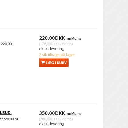
220,00DKK
m/Moms
220,00.
(
176,00DKK
u/Moms
)
ekskl. levering
2 stk tilbage på lager
LÆG I KURV
ILBUD.
350,00DKK
m/Moms
ør720;00 Nu
(
280,00DKK
u/Moms
)
ekskl. levering