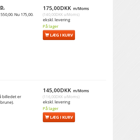
D.
175,00DKK
m/Moms
550,00. Nu 175,00.
(
140,00DKK
u/Moms
)
ekskl. levering
På lager
LÆG I KURV
145,00DKK
m/Moms
billedet er
(
116,00DKK
u/Moms
)
ekskl. levering
 brune).
På lager
LÆG I KURV