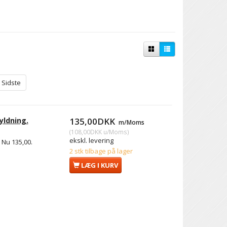
Sidste
yldning.
135,00DKK
m/Moms
(
108,00DKK
u/Moms
)
ekskl. levering
 Nu 135,00.
2 stk tilbage på lager
LÆG I KURV