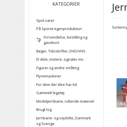
Je
KATEGORIER
Spot varer
Sortering
På Sporet egenproduktion
Forsendelse, bestilling og
gavekort.
Bøger, Tidsskrifter, DVD/VHS.
El dele, motere, signaler mv.
Figurer og andre småting
Flyvemaskiner
For dem der ikke har tid.
Gammelt legetøj
Modeljernbane, rullende materiel
Brugt tog
Jernbane- og vejskilte, Danmark
og Sverige.