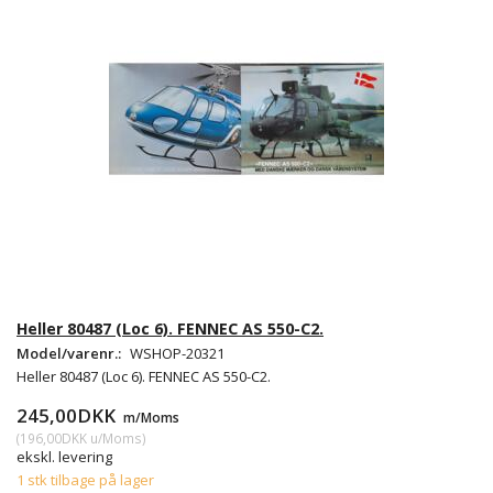
Heller 80487 (Loc 6). FENNEC AS 550-C2.
Model/varenr.:
WSHOP-20321
Heller 80487 (Loc 6). FENNEC AS 550-C2.
245,00DKK
m/Moms
(
196,00DKK
u/Moms
)
ekskl. levering
1 stk tilbage på lager