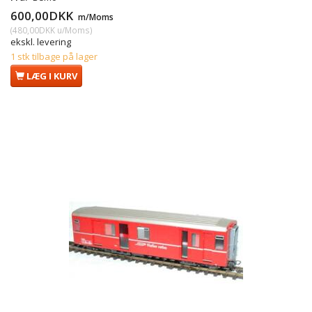
600,00DKK
m/Moms
(
480,00DKK
u/Moms
)
ekskl. levering
1 stk tilbage på lager
LÆG I KURV