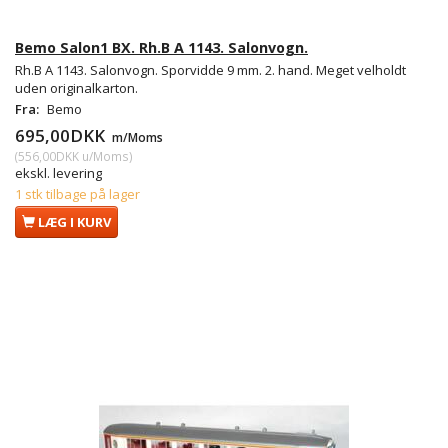
Bemo Salon1 BX. Rh.B A 1143. Salonvogn.
Rh.B A 1143. Salonvogn. Sporvidde 9 mm. 2. hand. Meget velholdt
uden originalkarton.
Fra:
Bemo
695,00DKK
m/Moms
(
556,00DKK
u/Moms
)
ekskl. levering
1 stk tilbage på lager
LÆG I KURV