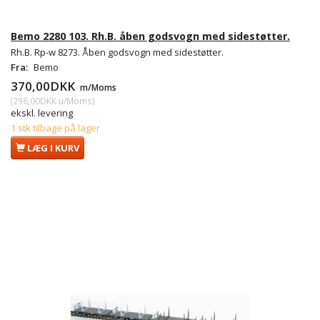
Bemo 2280 103. Rh.B. åben godsvogn med sidestøtter.
Rh.B. Rp-w 8273. Åben godsvogn med sidestøtter.
Fra:
Bemo
370,00DKK
m/Moms
(
296,00DKK
u/Moms
)
ekskl. levering
1 stk tilbage på lager
LÆG I KURV