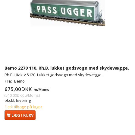
Bemo 2279 110. Rh.B. lukket godsvogn med skydevægge.
Rh.B. Hiak-v 5120. Lukket godsvogn med skydevægge.
Fra:
Bemo
675,00DKK
m/Moms
(
540,00DKK
u/Moms
)
ekskl. levering
1 stk tilbage på lager
LÆG I KURV