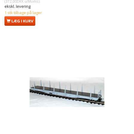
(
372,00DKK
u/Moms
)
ekskl. levering
1 stk tilbage på lager
LÆG I KURV