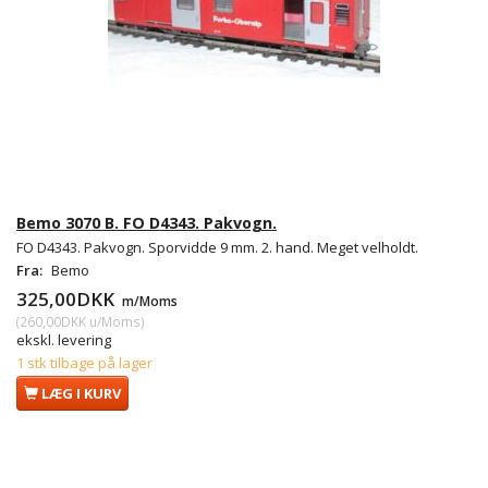
Bemo 3070 B. FO D4343. Pakvogn.
FO D4343. Pakvogn. Sporvidde 9 mm. 2. hand. Meget velholdt.
Fra:
Bemo
325,00DKK
m/Moms
(
260,00DKK
u/Moms
)
ekskl. levering
1 stk tilbage på lager
LÆG I KURV