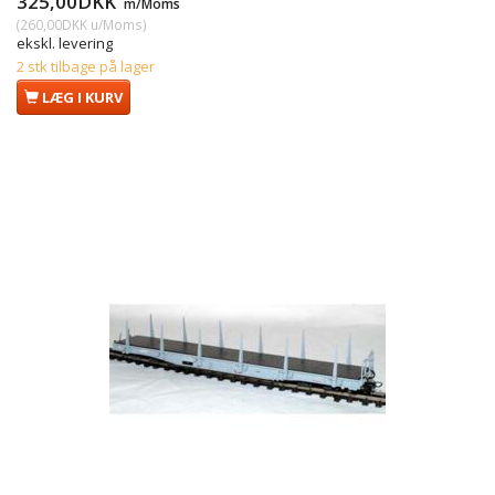
325,00DKK
m/Moms
(
260,00DKK
u/Moms
)
ekskl. levering
2 stk tilbage på lager
LÆG I KURV