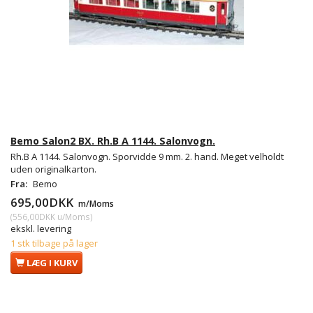
Bemo Salon2 BX. Rh.B A 1144. Salonvogn.
Rh.B A 1144. Salonvogn. Sporvidde 9 mm. 2. hand. Meget velholdt
uden originalkarton.
Fra:
Bemo
695,00DKK
m/Moms
(
556,00DKK
u/Moms
)
ekskl. levering
1 stk tilbage på lager
LÆG I KURV