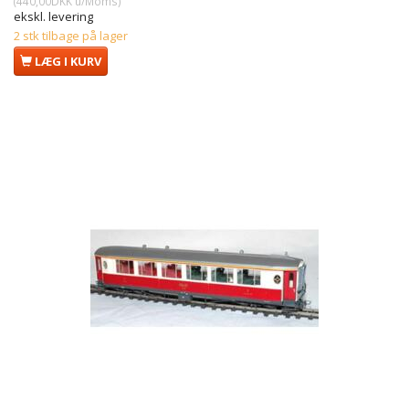
(
440,00DKK
u/Moms
)
ekskl. levering
2 stk tilbage på lager
LÆG I KURV