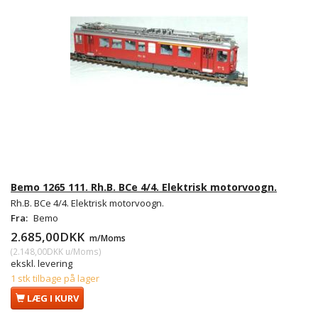
Bemo 1265 111. Rh.B. BCe 4/4. Elektrisk motorvoogn.
Rh.B. BCe 4/4. Elektrisk motorvoogn.
Fra:
Bemo
2.685,00DKK
m/Moms
(
2.148,00DKK
u/Moms
)
ekskl. levering
1 stk tilbage på lager
LÆG I KURV