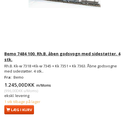
Bemo 7484 100. Rh.B. åben godsvogn med sidestøtter. 4
stk.
Rh.B. Kk-w 7318 +Kk-w 7345 + Kk 7351 + Kk 7363. Åbne godsvogne
med sidestøtter. 4 stk..
Fra:
Bemo
1.245,00DKK
m/Moms
(
996,00DKK
u/Moms
)
ekskl. levering
1 stk tilbage på lager
LÆG I KURV