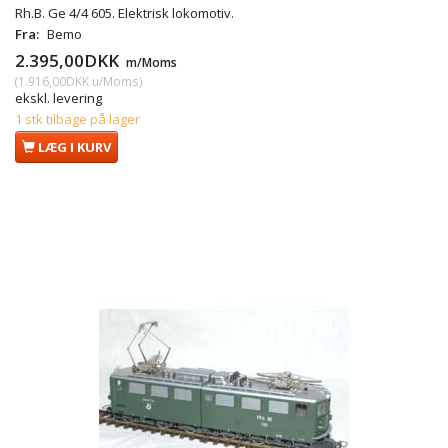
Rh.B. Ge 4/4 605. Elektrisk lokomotiv.
Fra:
Bemo
2.395,00DKK
m/Moms
(
1.916,00DKK
u/Moms
)
ekskl. levering
1 stk tilbage på lager
LÆG I KURV