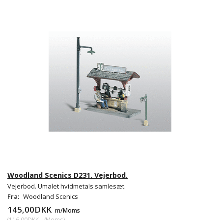
Woodland Scenics D231. Vejerbod.
Vejerbod. Umalet hvidmetals samlesæt.
Fra:
Woodland Scenics
145,00DKK
m/Moms
(
116,00DKK
u/Moms
)