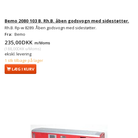
Bemo 2080 103 B. Rh.B. åben godsvogn med sidestøtter.
Rh.B. Rp-w 8289. Åben godsvogn med sidestøtter.
Fra:
Bemo
235,00DKK
m/Moms
(
188,00DKK
u/Moms
)
ekskl. levering
1 stk tilbage på lager
LÆG I KURV