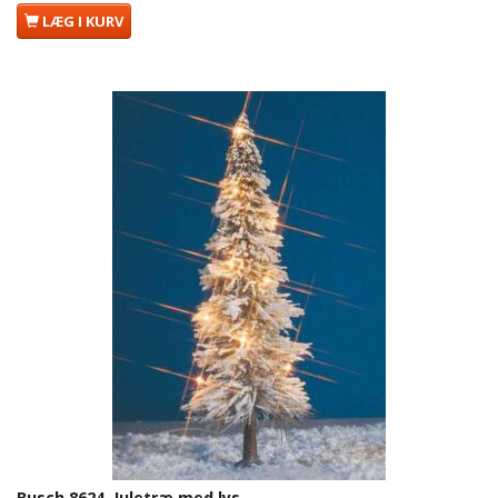
LÆG I KURV
Busch 8624. Juletræ med lys.