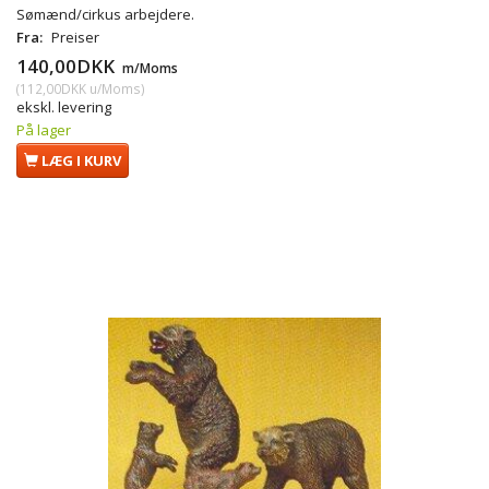
Sømænd/cirkus arbejdere.
Fra:
Preiser
140,00DKK
m/Moms
(
112,00DKK
u/Moms
)
ekskl. levering
På lager
LÆG I KURV