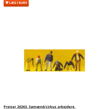
LÆG I KURV
Preiser 20263. Sømænd/cirkus arbejdere.