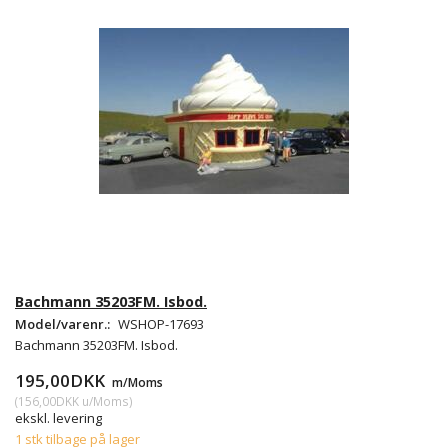
Bachmann 35203FM. Isbod.
Model/varenr.:
WSHOP-17693
Bachmann 35203FM. Isbod.
195,00DKK
m/Moms
(
156,00DKK
u/Moms
)
ekskl. levering
1 stk tilbage på lager