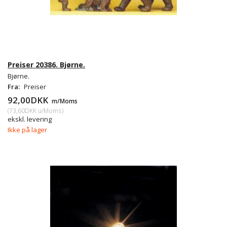
Preiser 20386. Bjørne.
Bjørne.
Fra:
Preiser
92,00DKK
m/Moms
(
73,60DKK
u/Moms
)
ekskl. levering
Ikke på lager