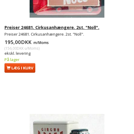
Preiser 24681. Cirkusanhængere. 2st. "Noll".
Preiser 24681. Cirkusanhængere. 2st. "Noll".
195,00DKK
m/Moms
(
156,00DKK
u/Moms
)
ekskl. levering
På lager
LÆG I KURV