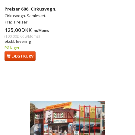
Preiser 606. Cirkusvogn.
Cirkusvogn. Samlesæt.
Fra:
Preiser
125,00DKK
m/Moms
(
100,00DKK
u/Moms
)
ekskl. levering
På lager
LÆG I KURV