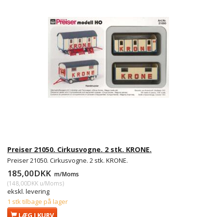
Preiser 21050. Cirkusvogne. 2 stk. KRONE.
Preiser 21050. Cirkusvogne. 2 stk. KRONE.
185,00DKK
m/Moms
(
148,00DKK
u/Moms
)
ekskl. levering
1 stk tilbage på lager
LÆG I KURV