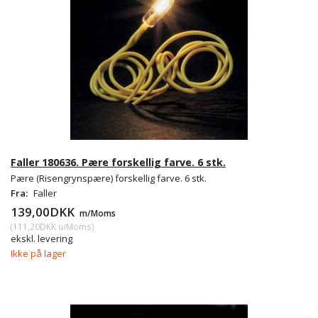
Faller 180636. Pære forskellig farve. 6 stk.
Pære (Risengrynspære) forskellig farve. 6 stk.
Fra:
Faller
139,00DKK
m/Moms
(
111,20DKK
u/Moms
)
ekskl. levering
Ikke på lager