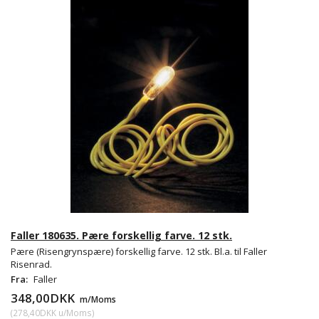
Faller 180635. Pære forskellig farve. 12 stk.
Pære (Risengrynspære) forskellig farve. 12 stk. Bl.a. til Faller
Risenrad.
Fra:
Faller
348,00DKK
m/Moms
(
278,40DKK
u/Moms
)