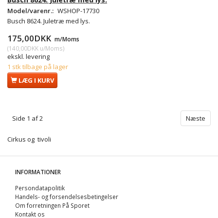
Model/varenr.:
WSHOP-17730
Busch 8624. Juletræ med lys.
175,00DKK
m/Moms
(
140,00DKK
u/Moms
)
ekskl. levering
1 stk tilbage på lager
LÆG I KURV
Side 1 af 2
Næste
Cirkus og tivoli
INFORMATIONER
Persondatapolitik
Handels- og forsendelsesbetingelser
Om forretningen På Sporet
Kontakt os