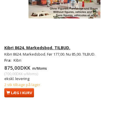
Kibri 8624. Markedsbod. TILBUD.
Kibri 8624. Markedsbod. Før 177,00. Nu 85,00. TILBUD.
Fra:
Kibri
875,00DKK
m/Moms
(
700,00DKK
u/Moms
)
ekskl. levering
2 stk tilbage på lager
LÆG I KURV