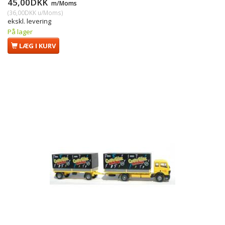
45,00DKK
m/Moms
(
36,00DKK
u/Moms
)
ekskl. levering
På lager
LÆG I KURV