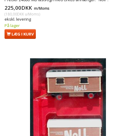
225,00DKK
m/Moms
(
180,00DKK
u/Moms
)
ekskl. levering
På lager
LÆG I KURV