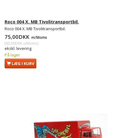
Roco 004 X. MB Tivolitransportbil.
Roco 004 X. MB Tivolitransportbil.
75,00DKK
m/Moms
(
60,00DKK
u/Moms
)
ekskl. levering
På lager
LÆG I KURV