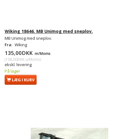
Wiking 18646. MB Unimog med sneplov.
MB Unimog med sneplov.
Fra:
Wiking
135,00DKK
m/Moms
(
108,00DKK
u/Moms
)
ekskl. levering
På lager
LÆG I KURV