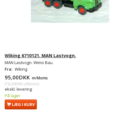
Wiking 6710121. MAN Lastvogn.
MAN Lastvogn. Wimo Bau.
Fra:
Wiking
95,00DKK
m/Moms
(
76,00DKK
u/Moms
)
ekskl. levering
På lager
LÆG I KURV