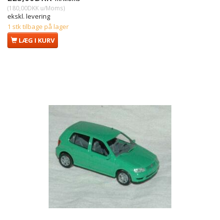
(
180,00DKK
u/Moms
)
ekskl. levering
1 stk tilbage på lager
LÆG I KURV