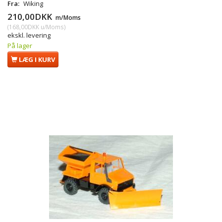
Fra:
Wiking
210,00DKK
m/Moms
(
168,00DKK
u/Moms
)
ekskl. levering
På lager
LÆG I KURV