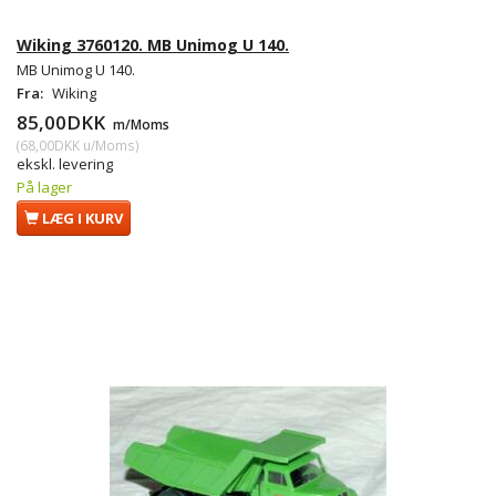
Wiking 3760120. MB Unimog U 140.
MB Unimog U 140.
Fra:
Wiking
85,00DKK
m/Moms
(
68,00DKK
u/Moms
)
ekskl. levering
På lager
LÆG I KURV