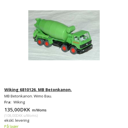
Wiking 6810126. MB Betonkanon.
MB Betonkanon. Wimo Bau.
Fra:
Wiking
135,00DKK
m/Moms
(
108,00DKK
u/Moms
)
ekskl. levering
På lager