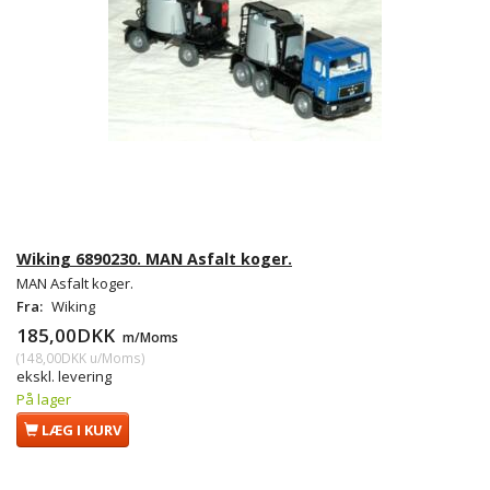
Wiking 6890230. MAN Asfalt koger.
MAN Asfalt koger.
Fra:
Wiking
185,00DKK
m/Moms
(
148,00DKK
u/Moms
)
ekskl. levering
På lager
LÆG I KURV