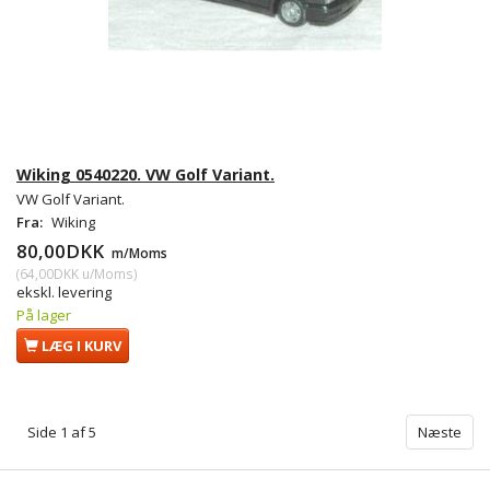
Wiking 0540220. VW Golf Variant.
VW Golf Variant.
Fra:
Wiking
80,00DKK
m/Moms
(
64,00DKK
u/Moms
)
ekskl. levering
På lager
LÆG I KURV
Side 1 af 5
Næste