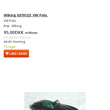
Wiking 0370123, VW Polo.
VW Polo.
Fra:
Wiking
95,00DKK
m/Moms
(
76,00DKK
u/Moms
)
ekskl. levering
På lager
LÆG I KURV