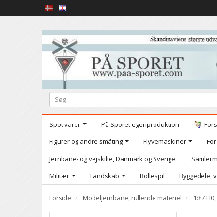
Spot varer
På Sporet egenproduktion
Fors
Figurer og andre småting
Flyvemaskiner
For
Jernbane- og vejskilte, Danmark og Sverige.
Samlerm
Militær
Landskab
Rollespil
Byggedele, v
Forside
Modeljernbane, rullende materiel
1:87 H0