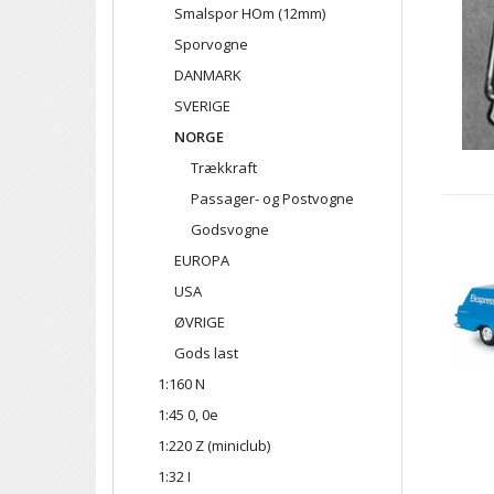
Smalspor HOm (12mm)
Sporvogne
DANMARK
SVERIGE
NORGE
Trækkraft
Passager- og Postvogne
Godsvogne
EUROPA
USA
ØVRIGE
Gods last
1:160 N
1:45 0, 0e
1:220 Z (miniclub)
1:32 I