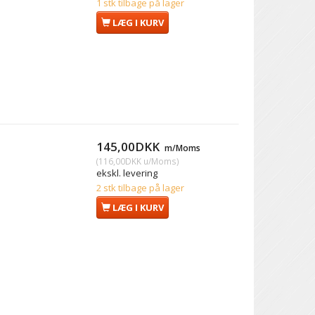
1 stk tilbage på lager
LÆG I KURV
145,00DKK
m/Moms
(
116,00DKK
u/Moms
)
ekskl. levering
2 stk tilbage på lager
LÆG I KURV