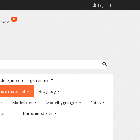
Log ind
0
skurv
l dele, motere, signaler mv.
nde materiel
Brugt tog
Modelbiler
Modelbygninger
Fotos
ste
Kartonmodeller