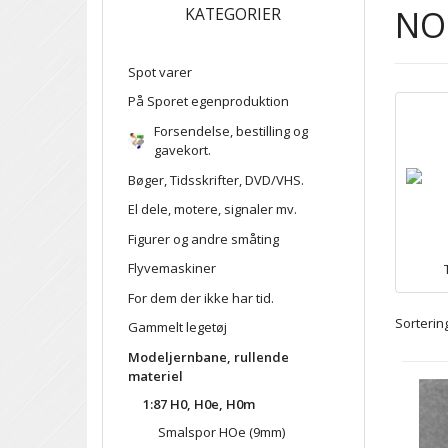
NO
KATEGORIER
Spot varer
På Sporet egenproduktion
Forsendelse, bestilling og
gavekort.
Bøger, Tidsskrifter, DVD/VHS.
El dele, motere, signaler mv.
Figurer og andre småting
Flyvemaskiner
For dem der ikke har tid.
Sortering
Gammelt legetøj
Modeljernbane, rullende
materiel
1:87 H0, H0e, H0m
Smalspor HOe (9mm)