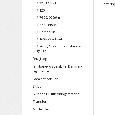
1:22,5 LGB / II
Sortering
1:120 TT
1:76 00, 009(9mm)
1:87 Startsæt
1:87 Märklin
1:160 N-Startsæt
1:76 00, Great Britain standard
gauge.
Brugt tog
Jernbane- og vejskilte, Danmark
og Sverige.
Samlermodeller
Skibe
Skinner + Luftledningsmateriel
Transfer
Modelbiler