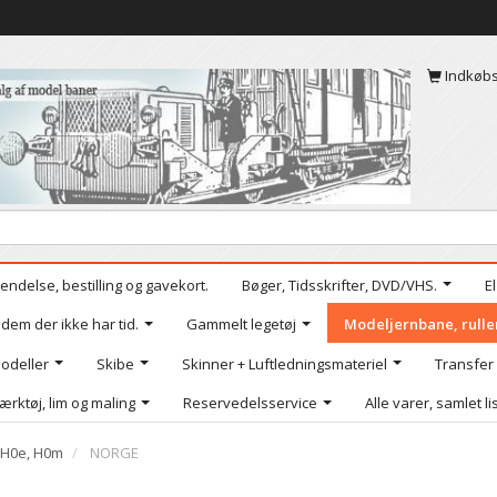
Indkøb
endelse, bestilling og gavekort.
Bøger, Tidsskrifter, DVD/VHS.
E
 dem der ikke har tid.
Gammelt legetøj
Modeljernbane, rulle
odeller
Skibe
Skinner + Luftledningsmateriel
Transfer
ærktøj, lim og maling
Reservedelsservice
Alle varer, samlet li
, H0e, H0m
NORGE