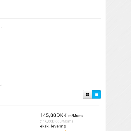
145,00DKK
m/Moms
(
116,00DKK
u/Moms
)
ekskl. levering