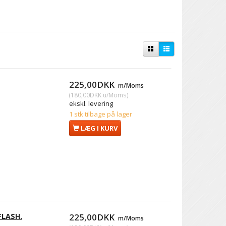
225,00DKK
m/Moms
(
180,00DKK
u/Moms
)
ekskl. levering
1 stk tilbage på lager
LÆG I KURV
FLASH.
225,00DKK
m/Moms