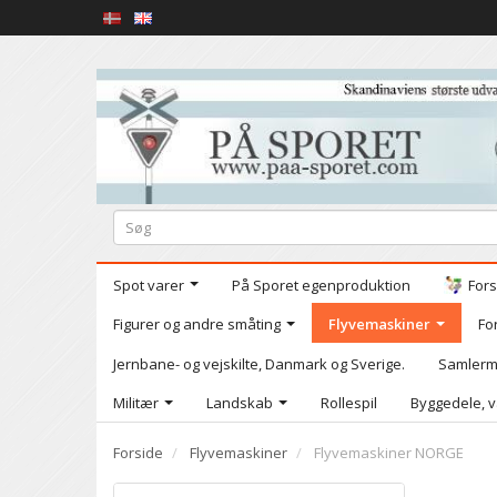
Spot varer
På Sporet egenproduktion
Fors
Figurer og andre småting
Flyvemaskiner
Fo
Jernbane- og vejskilte, Danmark og Sverige.
Samlerm
Militær
Landskab
Rollespil
Byggedele, v
Forside
Flyvemaskiner
Flyvemaskiner NORGE