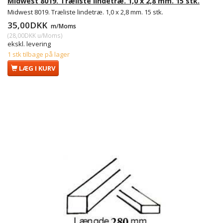
Midwest 8019. Træliste lindetræ. 1,0 x 2,8 mm. 15 stk.
Midwest 8019. Træliste lindetræ. 1,0 x 2,8 mm. 15 stk.
35,00DKK
m/Moms
(
28,00DKK
u/Moms
)
ekskl. levering
1 stk tilbage på lager
LÆG I KURV