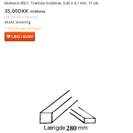
Midwest 8021. Træliste lindetræ. 0,45 x 4,1 mm. 15 stk.
35,00DKK
m/Moms
(
28,00DKK
u/Moms
)
ekskl. levering
1 stk tilbage på lager
LÆG I KURV