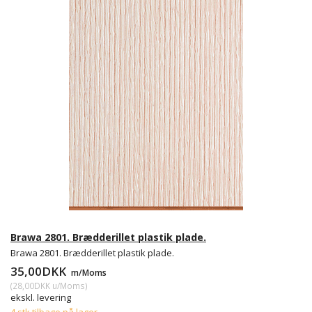
Brawa 2801. Brædderillet plastik plade.
Brawa 2801. Brædderillet plastik plade.
35,00DKK
m/Moms
(
28,00DKK
u/Moms
)
ekskl. levering