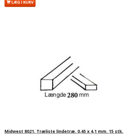
LÆG I KURV
Midwest 8021. Træliste lindetræ. 0,45 x 4,1 mm. 15 stk.