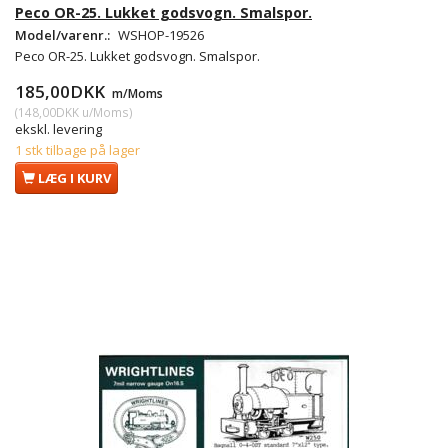
Peco OR-25. Lukket godsvogn. Smalspor.
Model/varenr.:
WSHOP-19526
Peco OR-25. Lukket godsvogn. Smalspor.
185,00DKK
m/Moms
(
148,00DKK
u/Moms
)
ekskl. levering
1 stk tilbage på lager
LÆG I KURV