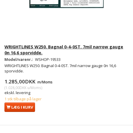
WRIGHTLINES W250. Bagnal 0-4-0ST. 7mil narrow gauge
0n 16,6 sporvidde.
Model/varenr.:
WSHOP-19533
WRIGHTLINES W250. Bagnal 0-4-0ST. 7mil narrow gauge 0n 16,6
sporvidde.
1.285,00DKK
m/Moms
(
1.028,00DKK
u/Moms
)
ekskl. levering
1 stk tilbage på lager
LÆG I KURV