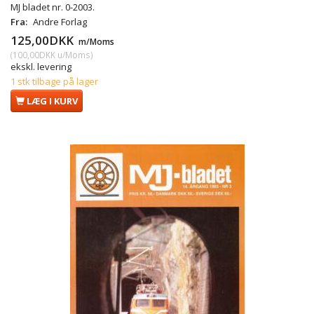
MJ bladet nr. 0-2003.
Fra:
Andre Forlag
125,00DKK
m/Moms
(
100,00DKK
u/Moms
)
ekskl. levering
1 stk tilbage på lager
LÆG I KURV