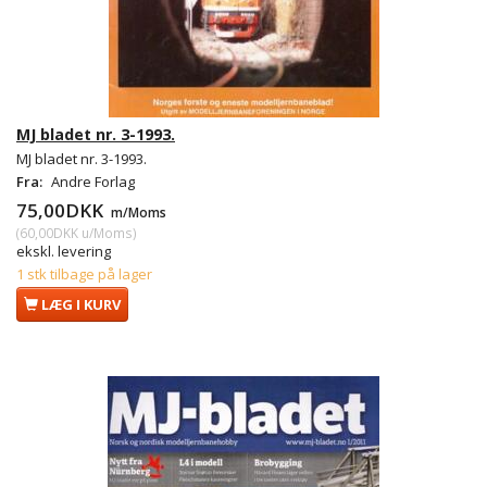
MJ bladet nr. 3-1993.
MJ bladet nr. 3-1993.
Fra:
Andre Forlag
75,00DKK
m/Moms
(
60,00DKK
u/Moms
)
ekskl. levering
1 stk tilbage på lager
LÆG I KURV