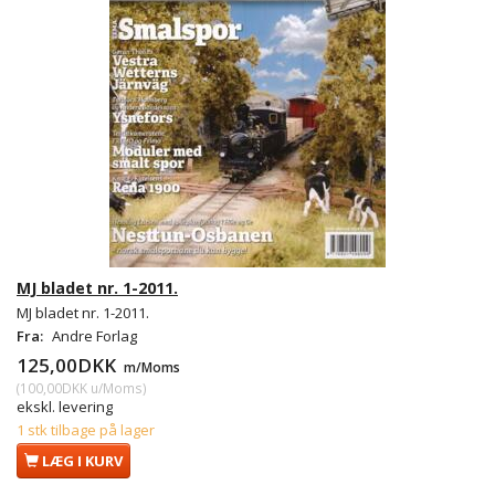
MJ bladet nr. 1-2011.
MJ bladet nr. 1-2011.
Fra:
Andre Forlag
125,00DKK
m/Moms
(
100,00DKK
u/Moms
)
ekskl. levering
1 stk tilbage på lager
LÆG I KURV