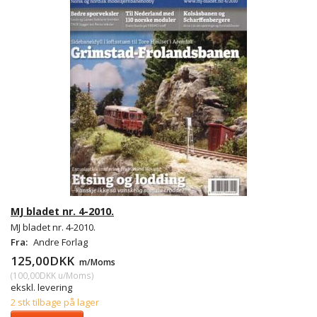
MJ bladet nr. 4-2010.
MJ bladet nr. 4-2010.
Fra:
Andre Forlag
125,00DKK
m/Moms
(
100,00DKK
u/Moms
)
ekskl. levering
2 stk tilbage på lager