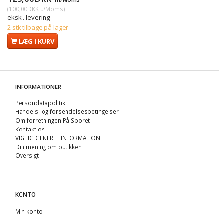
(
100,00DKK
u/Moms
)
ekskl. levering
2 stk tilbage på lager
LÆG I KURV
INFORMATIONER
Persondatapolitik
Handels- og forsendelsesbetingelser
Om forretningen På Sporet
Kontakt os
VIGTIG GENEREL INFORMATION
Din mening om butikken
Oversigt
KONTO
Min konto