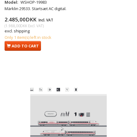
Model:
WSHOP-19983
Märklin 29533. Startsæt AC digital.
2.485,00DKK
Incl. VAT
(
1.988,00DKK
Excl. VAT
)
excl. shipping
Only 1 item(s) left in stock
ADD TO CART