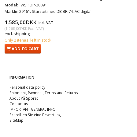
Model:
WSHOP-20091
Märklin 29161. Starsæt med DB BR 74. AC digital.
1.585,00DKK
Incl. VAT
(
1.268,00DKK
Excl. VAT
)
excl. shipping
Only 2 item(s) left in stock
ADD TO CART
INFORMATION
Personal data policy
Shipment, Payment, Terms and Returns
About På Sporet
Contact us
IMPORTANT GENERAL INFO
Schreiben Sie eine Bewertung
SiteMap