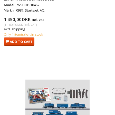
Model:
WSHOP-18467
Märklin 0987. Startsæt. AC.
1.450,00DKK
Incl. VAT
(
1.160,00DKK
Excl. VAT
)
excl. shipping
Only 1 item(s) left in stock
ADD TO CART