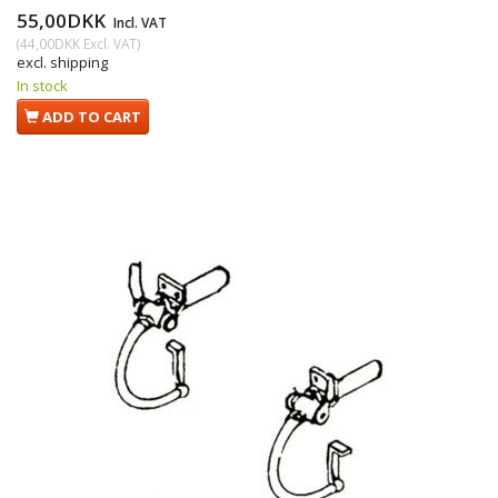
55,00DKK
Incl. VAT
(
44,00DKK
Excl. VAT
)
excl. shipping
In stock
ADD TO CART