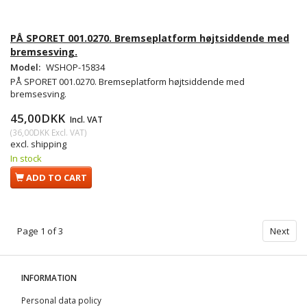
PÅ SPORET 001.0270. Bremseplatform højtsiddende med
bremsesving.
Model:
WSHOP-15834
PÅ SPORET 001.0270. Bremseplatform højtsiddende med
bremsesving.
45,00DKK
Incl. VAT
(
36,00DKK
Excl. VAT
)
excl. shipping
In stock
ADD TO CART
Page 1 of 3
Next
INFORMATION
Personal data policy