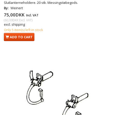
Slutlanterneholdere. 20 stk. Messingstøbegods.
By:
Weinert
75,00DKK
Incl. VAT
(
60,00DKK
Excl. VAT
)
excl. shipping
Only 5 item(s) left in stock
ADD TO CART