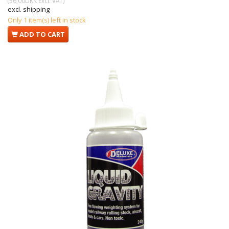
(
56,00DKK
Excl. VAT
)
excl. shipping
Only 1 item(s) left in stock
ADD TO CART