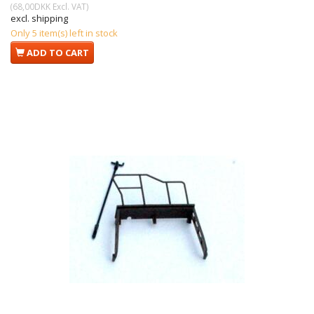
(
68,00DKK
Excl. VAT
)
excl. shipping
Only 5 item(s) left in stock
ADD TO CART