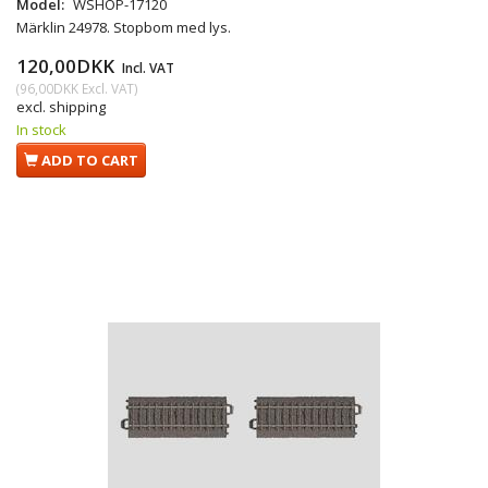
Model:
WSHOP-17120
Märklin 24978. Stopbom med lys.
120,00DKK
Incl. VAT
(
96,00DKK
Excl. VAT
)
excl. shipping
In stock
ADD TO CART