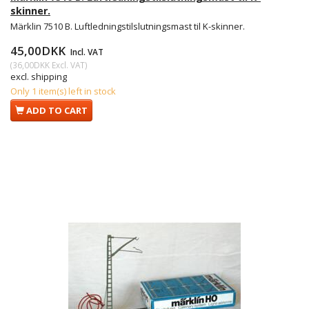
skinner.
Märklin 7510 B. Luftledningstilslutningsmast til K-skinner.
45,00DKK
Incl. VAT
(
36,00DKK
Excl. VAT
)
excl. shipping
Only 1 item(s) left in stock
ADD TO CART