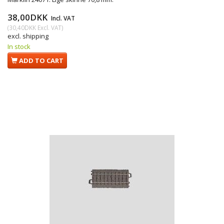
38,00DKK
Incl. VAT
(
30,40DKK
Excl. VAT
)
excl. shipping
In stock
ADD TO CART