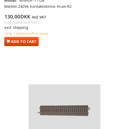
Model:
WSHOP-17128
Märklin 24294. Kontaktskinne. Krum R2.
130,00DKK
Incl. VAT
(
104,00DKK
Excl. VAT
)
excl. shipping
Only 1 item(s) left in stock
ADD TO CART