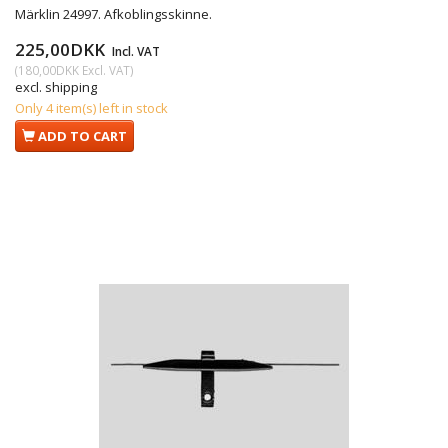
Märklin 24997. Afkoblingsskinne.
225,00DKK
Incl. VAT
(
180,00DKK
Excl. VAT
)
excl. shipping
Only 4 item(s) left in stock
ADD TO CART