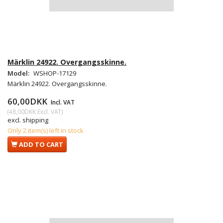
Märklin 24922. Overgangsskinne.
Model:
WSHOP-17129
Märklin 24922. Overgangsskinne.
60,00DKK
Incl. VAT
(
48,00DKK
Excl. VAT
)
excl. shipping
Only 2 item(s) left in stock
ADD TO CART