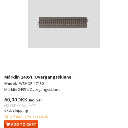
Märklin 24951. Overgangsskinne.
Model:
WSHOP-17130
Märklin 24951. Overgangsskinne.
60,00DKK
Incl. VAT
(
48,00DKK
Excl. VAT
)
excl. shipping
Only 4 item(s) left in stock
ADD TO CART