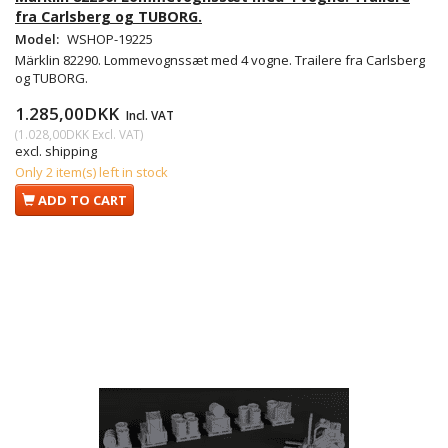
fra Carlsberg og TUBORG.
Model:
WSHOP-19225
Märklin 82290. Lommevognssæt med 4 vogne. Trailere fra Carlsberg
og TUBORG.
1.285,00DKK
Incl. VAT
(
1.028,00DKK
Excl. VAT
)
excl. shipping
Only 2 item(s) left in stock
ADD TO CART