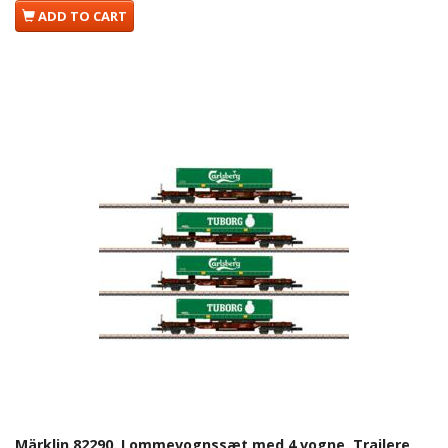
ADD TO CART
Märklin 82290. Lommevognssæt med 4 vogne. Trailere