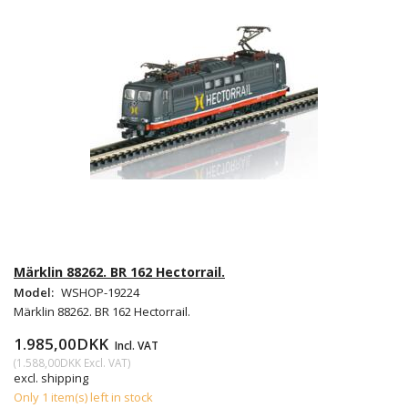
Märklin 88262. BR 162 Hectorrail.
Model:
WSHOP-19224
Märklin 88262. BR 162 Hectorrail.
1.985,00DKK
Incl. VAT
(
1.588,00DKK
Excl. VAT
)
excl. shipping
Only 1 item(s) left in stock