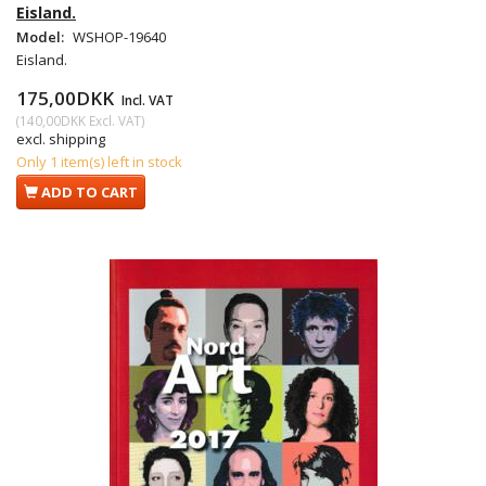
Eisland.
Model:
WSHOP-19640
Eisland.
175,00DKK
Incl. VAT
(
140,00DKK
Excl. VAT
)
excl. shipping
Only 1 item(s) left in stock
ADD TO CART