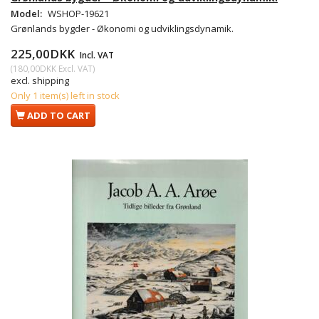
Model:
WSHOP-19621
Grønlands bygder - Økonomi og udviklingsdynamik.
225,00DKK
Incl. VAT
(
180,00DKK
Excl. VAT
)
excl. shipping
Only 1 item(s) left in stock
ADD TO CART