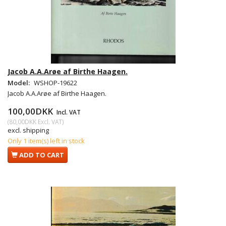
Jacob A.A.Arøe af Birthe Haagen.
Model:
WSHOP-19622
Jacob A.A.Arøe af Birthe Haagen.
100,00DKK
Incl. VAT
(
80,00DKK
Excl. VAT
)
excl. shipping
Only 1 item(s) left in stock
ADD TO CART