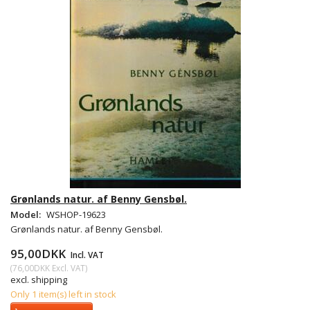
Grønlands natur. af Benny Gensbøl.
Model:
WSHOP-19623
Grønlands natur. af Benny Gensbøl.
95,00DKK
Incl. VAT
(
76,00DKK
Excl. VAT
)
excl. shipping
Only 1 item(s) left in stock