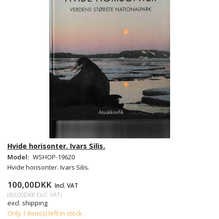
Hvide horisonter. Ivars Silis.
Model:
WSHOP-19620
Hvide horisonter. Ivars Silis.
100,00DKK
Incl. VAT
(
80,00DKK
Excl. VAT
)
excl. shipping
Only 1 item(s) left in stock