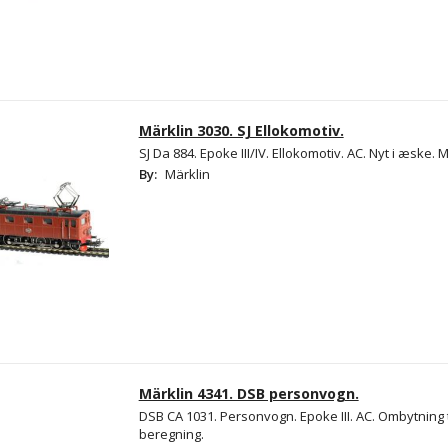
Märklin 3030. SJ Ellokomotiv.
SJ Da 884. Epoke III/IV. Ellokomotiv. AC. Nyt i æske. M
By:
Märklin
Märklin 4341. DSB personvogn.
DSB CA 1031. Personvogn. Epoke III. AC. Ombytning t
beregning.