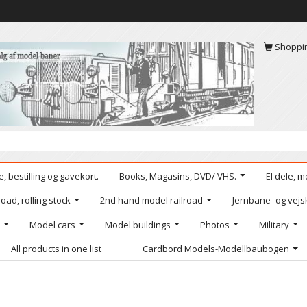
Shoppi
, bestilling og gavekort.
Books, Magasins, DVD/ VHS.
El dele, m
oad, rolling stock
2nd hand model railroad
Jernbane- og vejs
Model cars
Model buildings
Photos
Military
All products in one list
Cardbord Models-Modellbaubogen