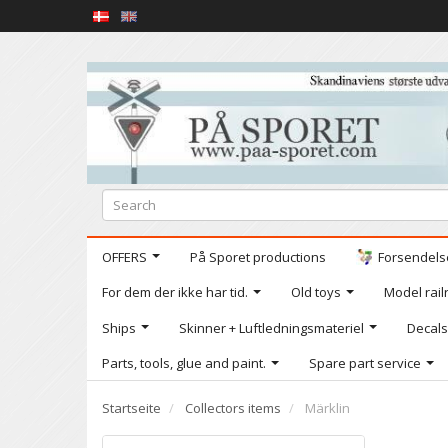
OFFERS
På Sporet productions
Forsendelse
For dem der ikke har tid.
Old toys
Model railr
Ships
Skinner + Luftledningsmateriel
Decals
Parts, tools, glue and paint.
Spare part service
Startseite
Collectors items
Märklin