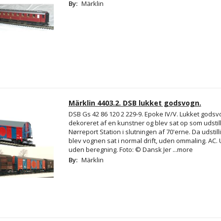
By:
Märklin
Märklin 4403.2. DSB lukket godsvogn.
DSB Gs 42 86 120 2 229-9. Epoke IV/V. Lukket godsvo
dekoreret af en kunstner og blev sat op som udstil
Nørreport Station i slutningen af 70'erne. Da udstill
blev vognen sat i normal drift, uden ommaling. AC. 
uden beregning. Foto: © Dansk Jer
...more
By:
Märklin