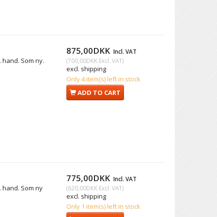
875,00DKK
Incl. VAT
. hand. Som ny.
(
700,00DKK
Excl. VAT
)
excl. shipping
Only 4 item(s) left in stock
ADD TO CART
775,00DKK
Incl. VAT
. hand. Som ny
(
620,00DKK
Excl. VAT
)
excl. shipping
Only 1 item(s) left in stock