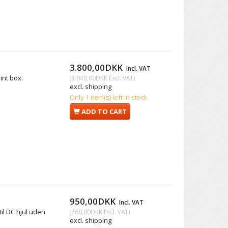
3.800,00DKK
Incl. VAT
int box.
(
3.040,00DKK
Excl. VAT
)
excl. shipping
Only 1 item(s) left in stock
ADD TO CART
950,00DKK
Incl. VAT
il DC hjul uden
(
760,00DKK
Excl. VAT
)
excl. shipping