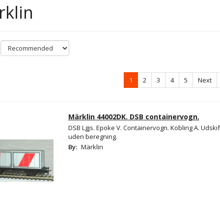
klin
1
2
3
4
5
Next
Märklin 44002DK. DSB containervogn.
DSB Lgjs. Epoke V. Containervogn. Kobling A. Udskif
uden beregning.
By:
Märklin