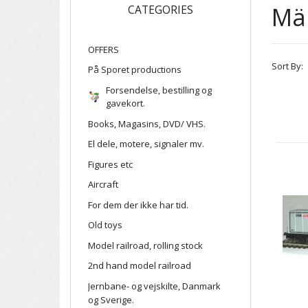
Mär
CATEGORIES
OFFERS
Sort By:
På Sporet productions
Forsendelse, bestilling og
gavekort.
Books, Magasins, DVD/ VHS.
El dele, motere, signaler mv.
Figures etc
Aircraft
For dem der ikke har tid.
Old toys
Model railroad, rolling stock
2nd hand model railroad
Jernbane- og vejskilte, Danmark
og Sverige.