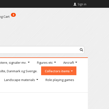
Sign in
0
ng Cart
otere, signaler mv.
Figures etc
Aircraft
kilte, Danmark og Sverige.
Collectors items
Landscape materials
Role playing games