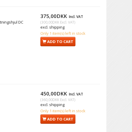
375,00DKK
Incl. VAT
tningshjul DC
(
300,00DKK
Excl. VAT
)
excl. shipping
Only 1 item(s) left in stock
ADD TO CART
450,00DKK
Incl. VAT
(
360,00DKK
Excl. VAT
)
excl. shipping
Only 1 item(s) left in stock
ADD TO CART