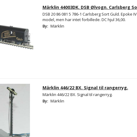
Märklin 44003DK. DSB Ølvogn. Carlsberg So
DSB 20 86 081 5 786-1 Carlsberg Sort Guld. Epoke I
model, men har intet forbillede. DC hjul 36,00.
By:
Märklin
Märklin 446/22 BX. Signal til rangerryg.
Märklin 446/22 BX. Signal til rangerryg.
By:
Märklin