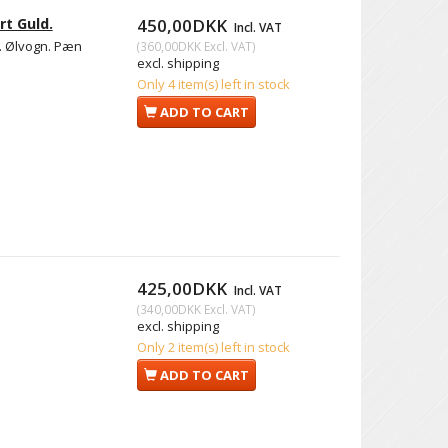
rt Guld.
450,00DKK
Incl. VAT
V. Ølvogn. Pæn
(
360,00DKK
Excl. VAT
)
excl. shipping
Only 4 item(s) left in stock
ADD TO CART
425,00DKK
Incl. VAT
(
340,00DKK
Excl. VAT
)
excl. shipping
Only 2 item(s) left in stock
ADD TO CART