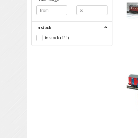
In stock
in stock
(
131
)