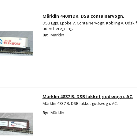
Märklin 44001DK. DSB containervogn.
DSB Lgjs. Epoke V. Containervogn. Kobling A. Udskif
uden beregning.
By:
Märklin
Märklin 4837 B. DSB lukket godsvogn. AC.
Märklin 4837 B. DSB lukket godsvogn. AC.
By:
Märklin