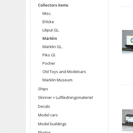
Collectors items
Misc.
Ehlcke
Liliput GL.
Märklin
Märklin GL.
Piko Gl.
Pocher
Old Toys and Modelcars
Märklin Museum
Ships
Skinner + Luftledningsmateriel
Decals
Model cars
Model buildings
Photos