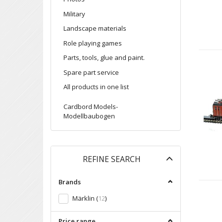
Military
Landscape materials
Role playing games
Parts, tools, glue and paint.
Spare part service
All products in one list
Cardbord Models-
Modellbaubogen
Toggle
REFINE SEARCH
filter
Brands
Märklin
(
12
)
Price range