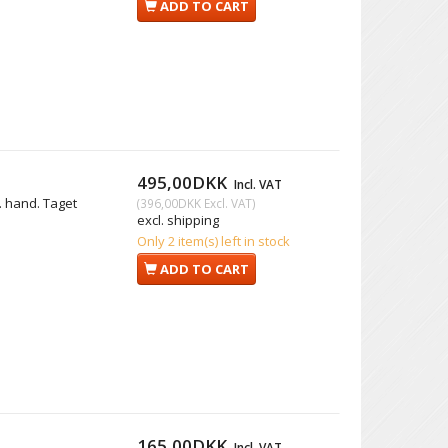
ADD TO CART
495,00DKK
Incl. VAT
 hand. Taget
(
396,00DKK
Excl. VAT
)
excl. shipping
Only 2 item(s) left in stock
ADD TO CART
165,00DKK
Incl. VAT