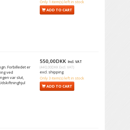
Only 1 item(s) left in stock
ADD TO CART
550,00DKK
Incl. VAT
gn. Forbilledet er
(
440,00DKK
Excl. VAT
)
excl. shipping
ling ved
ingen var slut,
Only 3 item(s) left in stock
Udskiftninghjul
ADD TO CART