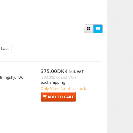
Last
375,00DKK
Incl. VAT
tningshjul DC
(
300,00DKK
Excl. VAT
)
excl. shipping
Only 5 item(s) left in stock
ADD TO CART