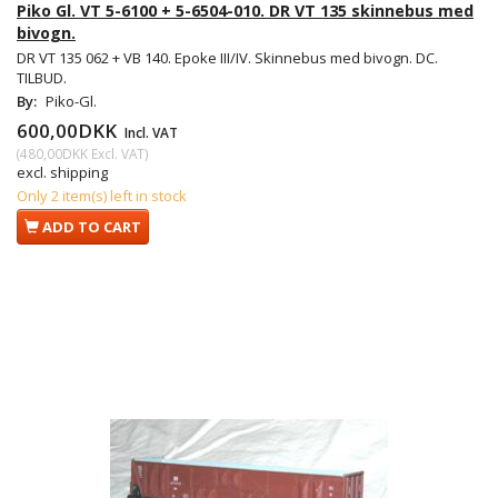
Piko Gl. VT 5-6100 + 5-6504-010. DR VT 135 skinnebus med
bivogn.
DR VT 135 062 + VB 140. Epoke III/IV. Skinnebus med bivogn. DC.
TILBUD.
By:
Piko-Gl.
600,00DKK
Incl. VAT
(
480,00DKK
Excl. VAT
)
excl. shipping
Only 2 item(s) left in stock
ADD TO CART