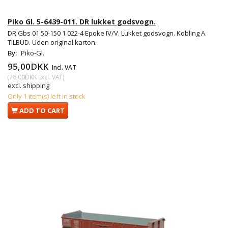
Piko Gl. 5-6439-011. DR lukket godsvogn.
DR Gbs 01 50-150 1 022-4 Epoke IV/V. Lukket godsvogn. Kobling A.
TILBUD. Uden original karton.
By:
Piko-Gl.
95,00DKK
Incl. VAT
(
76,00DKK
Excl. VAT
)
excl. shipping
Only 1 item(s) left in stock
ADD TO CART