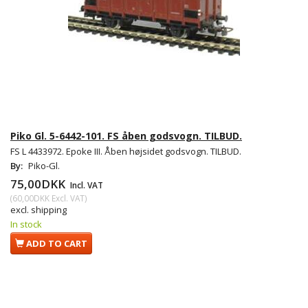
Piko Gl. 5-6442-101. FS åben godsvogn. TILBUD.
FS L 4433972. Epoke III. Åben højsidet godsvogn. TILBUD.
By:
Piko-Gl.
75,00DKK
Incl. VAT
(
60,00DKK
Excl. VAT
)
excl. shipping
In stock
ADD TO CART