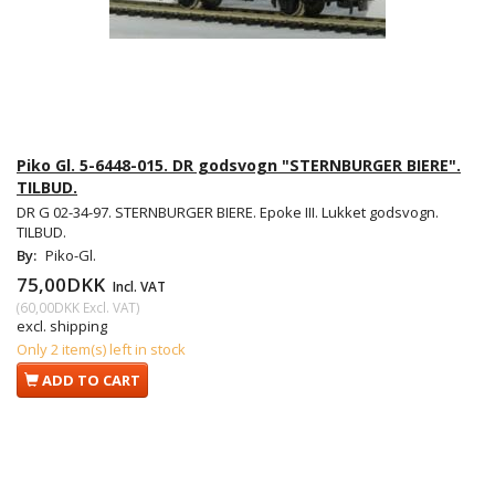
Piko Gl. 5-6448-015. DR godsvogn "STERNBURGER BIERE".
TILBUD.
DR G 02-34-97. STERNBURGER BIERE. Epoke III. Lukket godsvogn.
TILBUD.
By:
Piko-Gl.
75,00DKK
Incl. VAT
(
60,00DKK
Excl. VAT
)
excl. shipping
Only 2 item(s) left in stock
ADD TO CART