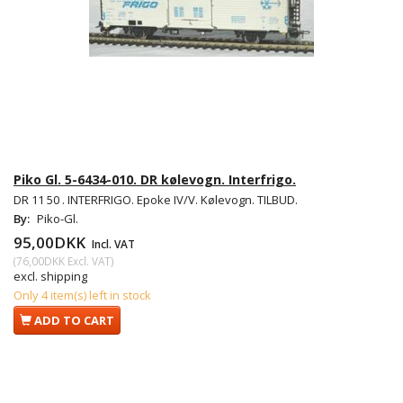
Piko Gl. 5-6434-010. DR kølevogn. Interfrigo.
DR 11 50 . INTERFRIGO. Epoke IV/V. Kølevogn. TILBUD.
By:
Piko-Gl.
95,00DKK
Incl. VAT
(
76,00DKK
Excl. VAT
)
excl. shipping
Only 4 item(s) left in stock
ADD TO CART