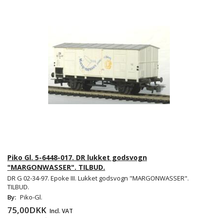
Piko Gl. 5-6448-017. DR lukket godsvogn
"MARGONWASSER". TILBUD.
DR G 02-34-97. Epoke III. Lukket godsvogn "MARGONWASSER".
TILBUD.
By:
Piko-Gl.
75,00DKK
Incl. VAT