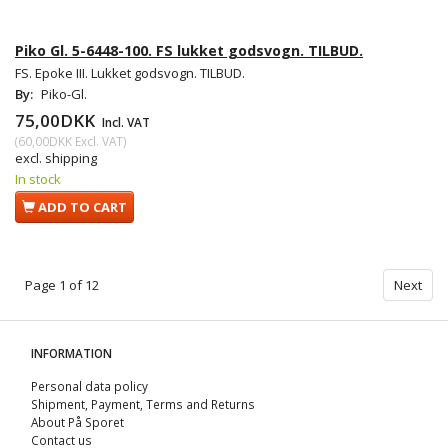
Piko Gl. 5-6448-100. FS lukket godsvogn. TILBUD.
FS. Epoke III. Lukket godsvogn. TILBUD.
By:
Piko-Gl.
75,00DKK
Incl. VAT
(
60,00DKK
Excl. VAT
)
excl. shipping
In stock
ADD TO CART
Page 1 of 12
Next
INFORMATION
Personal data policy
Shipment, Payment, Terms and Returns
About På Sporet
Contact us