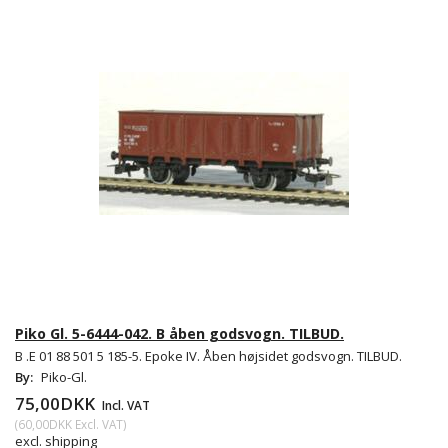
Piko Gl. 5-6444-042. B åben godsvogn. TILBUD.
B .E 01 88 501 5 185-5. Epoke IV. Åben højsidet godsvogn. TILBUD.
By:
Piko-Gl.
75,00DKK
Incl. VAT
(
60,00DKK
Excl. VAT
)
excl. shipping