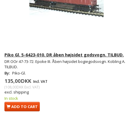
Piko Gl. 5-6423-010. DR åben højsidet godsvogn. TILBUD.
DR OOr 47-73-72. Epoke III. Åben højsidet bogiegodsvogn. Kobling A.
TILBUD.
By:
Piko-Gl.
135,00DKK
Incl. VAT
(
108,00DKK
Excl. VAT
)
excl. shipping
In stock
ADD TO CART