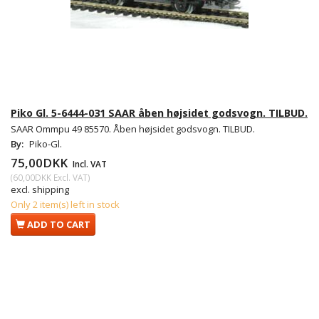
Piko Gl. 5-6444-031 SAAR åben højsidet godsvogn. TILBUD.
SAAR Ommpu 49 85570. Åben højsidet godsvogn. TILBUD.
By:
Piko-Gl.
75,00DKK
Incl. VAT
(
60,00DKK
Excl. VAT
)
excl. shipping
Only 2 item(s) left in stock
ADD TO CART