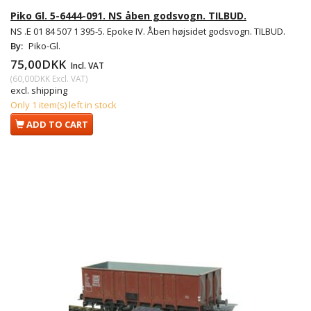
Piko Gl. 5-6444-091. NS åben godsvogn. TILBUD.
NS .E 01 84 507 1 395-5. Epoke IV. Åben højsidet godsvogn. TILBUD.
By:
Piko-Gl.
75,00DKK
Incl. VAT
(
60,00DKK
Excl. VAT
)
excl. shipping
Only 1 item(s) left in stock
ADD TO CART