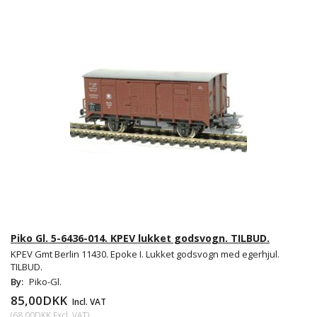
Piko Gl. 5-6436-014. KPEV lukket godsvogn. TILBUD.
KPEV Gmt Berlin 11430. Epoke I. Lukket godsvogn med egerhjul.
TILBUD.
By:
Piko-Gl.
85,00DKK
Incl. VAT
(
68,00DKK
Excl. VAT
)