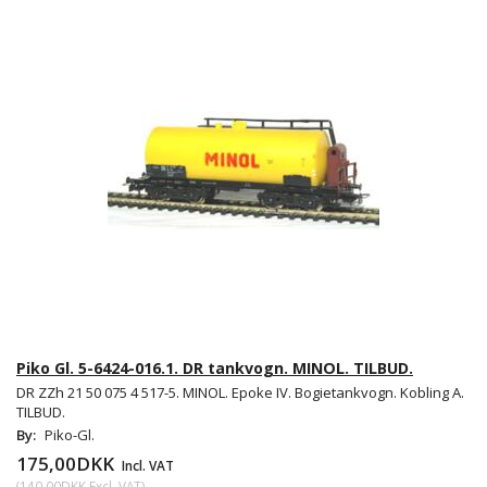
Piko Gl. 5-6424-016.1. DR tankvogn. MINOL. TILBUD.
DR ZZh 21 50 075 4 517-5. MINOL. Epoke IV. Bogietankvogn. Kobling A.
TILBUD.
By:
Piko-Gl.
175,00DKK
Incl. VAT
(
140,00DKK
Excl. VAT
)