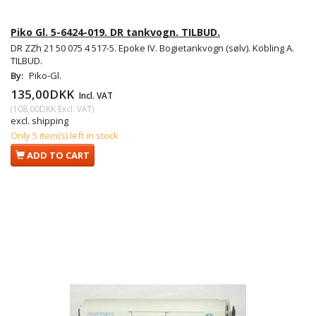
Piko Gl. 5-6424-019. DR tankvogn. TILBUD.
DR ZZh 21 50 075 4 517-5. Epoke IV. Bogietankvogn (sølv). Kobling A.
TILBUD.
By:
Piko-Gl.
135,00DKK
Incl. VAT
(
108,00DKK
Excl. VAT
)
excl. shipping
Only 5 item(s) left in stock
ADD TO CART