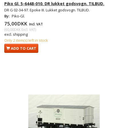
Piko Gl. 5-6448-010. DR lukket godsvogn. TILBUD.
DR G 02-34-97. Epoke III. Lukket godsvogn. TILBUD.
By:
Piko-Gl.
75,00DKK
Incl. VAT
(
60,00DKK
Excl. VAT
)
excl. shipping
Only 2 item(s) left in stock
ADD TO CART