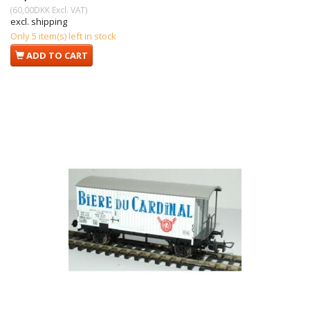
(
60,00DKK
Excl. VAT
)
excl. shipping
Only 5 item(s) left in stock
ADD TO CART