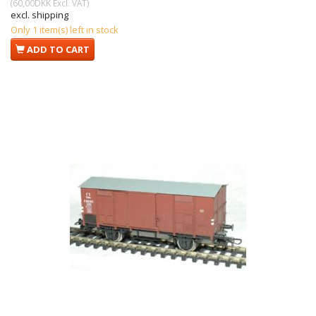
(
60,00DKK
Excl. VAT
)
excl. shipping
Only 1 item(s) left in stock
ADD TO CART