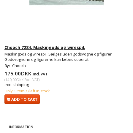
Chooch 7284. Maskingods og wirespil.
Maskingods og wirespil. Sælges uden godsvogne og figurer.
Godsvognene og figurerne kan købes seperat.
By:
Chooch
175,00DKK
Incl. VAT
(
140,00DKK
Excl. VAT
)
excl. shipping
Only 1 item(s) left in stock
ADD TO CART
INFORMATION