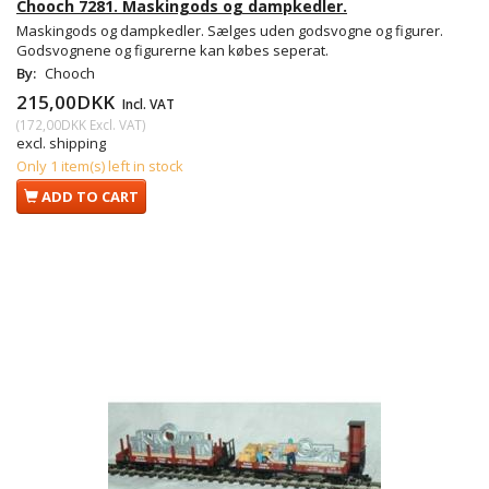
Chooch 7281. Maskingods og dampkedler.
Maskingods og dampkedler. Sælges uden godsvogne og figurer.
Godsvognene og figurerne kan købes seperat.
By:
Chooch
215,00DKK
Incl. VAT
(
172,00DKK
Excl. VAT
)
excl. shipping
Only 1 item(s) left in stock
ADD TO CART