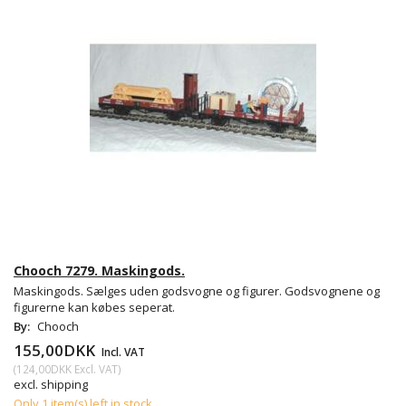
Chooch 7279. Maskingods.
Maskingods. Sælges uden godsvogne og figurer. Godsvognene og
figurerne kan købes seperat.
By:
Chooch
155,00DKK
Incl. VAT
(
124,00DKK
Excl. VAT
)
excl. shipping
Only 1 item(s) left in stock