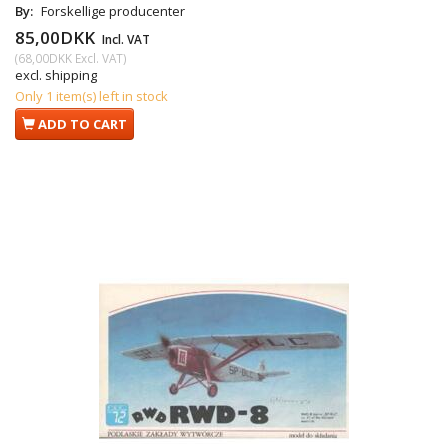
By:
Forskellige producenter
85,00DKK
Incl. VAT
(
68,00DKK
Excl. VAT
)
excl. shipping
Only 1 item(s) left in stock
ADD TO CART