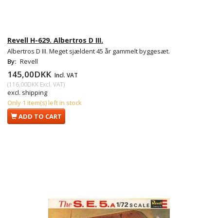
Revell H-629. Albertros D III.
Albertros D III. Meget sjældent 45 år gammelt byggesæt.
By:
Revell
145,00DKK
Incl. VAT
(
116,00DKK
Excl. VAT
)
excl. shipping
Only 1 item(s) left in stock
ADD TO CART