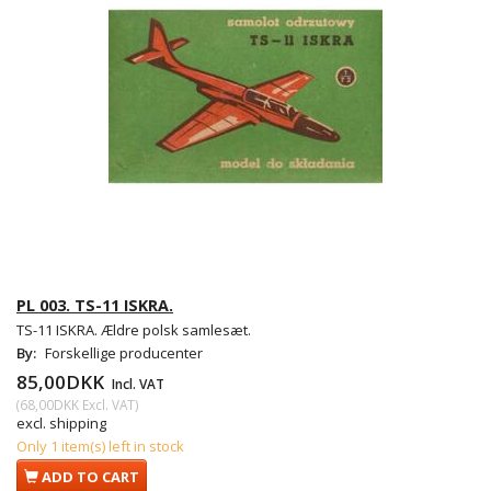
PL 003. TS-11 ISKRA.
TS-11 ISKRA. Ældre polsk samlesæt.
By:
Forskellige producenter
85,00DKK
Incl. VAT
(
68,00DKK
Excl. VAT
)
excl. shipping
Only 1 item(s) left in stock
ADD TO CART