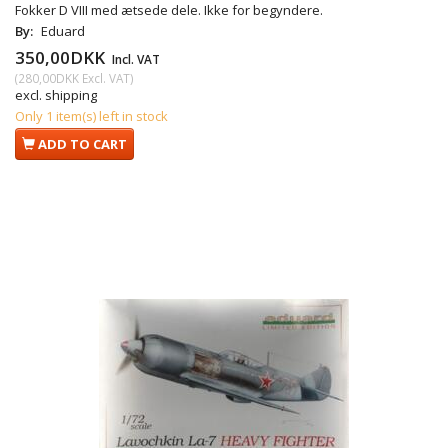
Fokker D VIII med ætsede dele. Ikke for begyndere.
By:
Eduard
350,00DKK
Incl. VAT
(
280,00DKK
Excl. VAT
)
excl. shipping
Only 1 item(s) left in stock
ADD TO CART