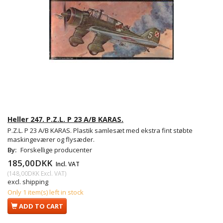
Heller 247. P.Z.L. P 23 A/B KARAS.
P.Z.L. P 23 A/B KARAS. Plastik samlesæt med ekstra fint støbte
maskingeværer og flysæder.
By:
Forskellige producenter
185,00DKK
Incl. VAT
(
148,00DKK
Excl. VAT
)
excl. shipping
Only 1 item(s) left in stock
ADD TO CART