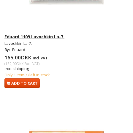
Eduard 1109.Lavochkin La-7.
Lavochkin La-7.
By:
Eduard
165,00DKK
Incl. VAT
(
132,00DKK
Excl. VAT
)
excl. shipping
Only 1 item(s) left in stock
ADD TO CART