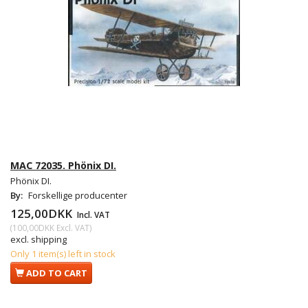
MAC 72035. Phönix DI.
Phönix DI.
By:
Forskellige producenter
125,00DKK
Incl. VAT
(
100,00DKK
Excl. VAT
)
excl. shipping
Only 1 item(s) left in stock
ADD TO CART