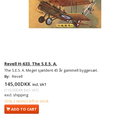
Revell H-633. The S.E.5. A.
The S.E.5. A. Meget sjældent 45 år gammelt byggesæt.
By:
Revell
145,00DKK
Incl. VAT
(
116,00DKK
Excl. VAT
)
excl. shipping
Only 2 item(s) left in stock
ADD TO CART