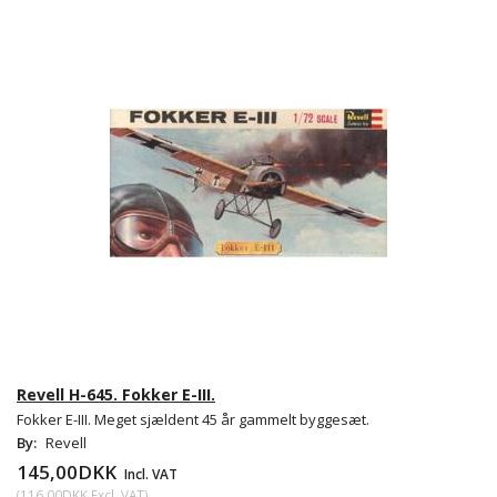
Revell H-645. Fokker E-III.
Fokker E-III. Meget sjældent 45 år gammelt byggesæt.
By:
Revell
145,00DKK
Incl. VAT
(
116,00DKK
Excl. VAT
)