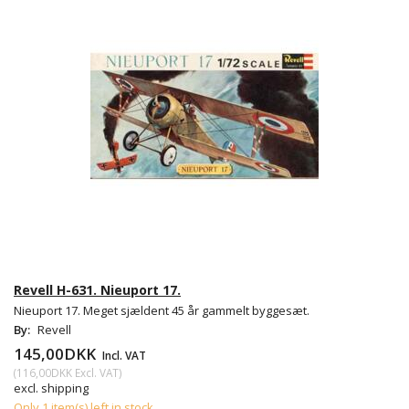
Revell H-631. Nieuport 17.
Nieuport 17. Meget sjældent 45 år gammelt byggesæt.
By:
Revell
145,00DKK
Incl. VAT
(
116,00DKK
Excl. VAT
)
excl. shipping
Only 1 item(s) left in stock