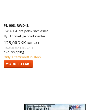
PL 008. RWD-8.
RWD-8. Ældre polsk samlesæt.
By:
Forskellige producenter
125,00DKK
Incl. VAT
(
100,00DKK
Excl. VAT
)
excl. shipping
Only 1 item(s) left in stock
ADD TO CART