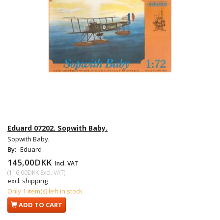
Eduard 07202. Sopwith Baby.
Sopwith Baby.
By:
Eduard
145,00DKK
Incl. VAT
(
116,00DKK
Excl. VAT
)
excl. shipping
Only 1 item(s) left in stock
ADD TO CART