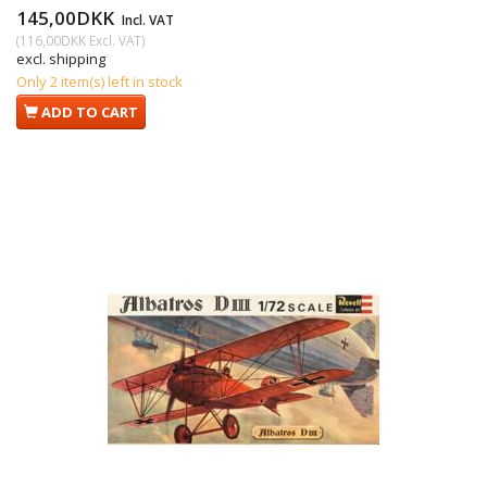
145,00DKK
Incl. VAT
(
116,00DKK
Excl. VAT
)
excl. shipping
Only 2 item(s) left in stock
ADD TO CART