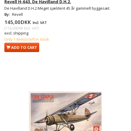
Revell H-643. De Havilland D.H.2.
De Havilland D.H.2.Meget sjældent 45 år gammelt byggesæt.
By:
Revell
145,00DKK
Incl. VAT
(
116,00DKK
Excl. VAT
)
excl. shipping
Only 1 item(s) left in stock
ADD TO CART