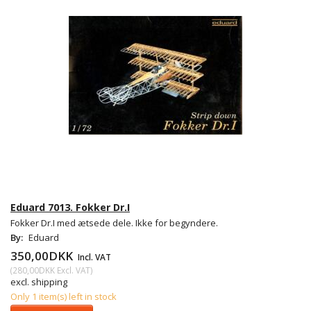
Eduard 7013. Fokker Dr.I
Fokker Dr.I med ætsede dele. Ikke for begyndere.
By:
Eduard
350,00DKK
Incl. VAT
(
280,00DKK
Excl. VAT
)
excl. shipping
Only 1 item(s) left in stock