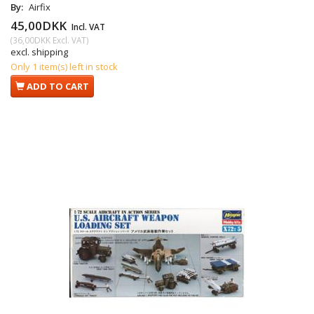
By:
Airfix
45,00DKK
Incl. VAT
(
36,00DKK
Excl. VAT
)
excl. shipping
Only 1 item(s) left in stock
ADD TO CART