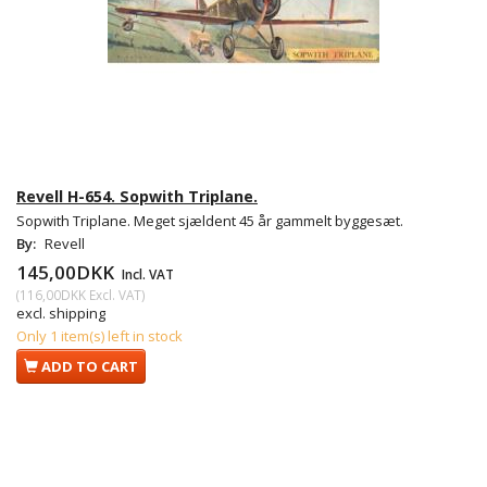
Revell H-654. Sopwith Triplane.
Sopwith Triplane. Meget sjældent 45 år gammelt byggesæt.
By:
Revell
145,00DKK
Incl. VAT
(
116,00DKK
Excl. VAT
)
excl. shipping
Only 1 item(s) left in stock
ADD TO CART