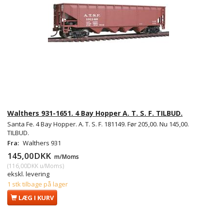
Walthers 931-1651. 4 Bay Hopper A. T. S. F. TILBUD.
Santa Fe. 4 Bay Hopper. A. T. S. F. 181149. Før 205,00. Nu 145,00.
TILBUD.
Fra:
Walthers 931
145,00DKK
m/Moms
(
116,00DKK
u/Moms
)
ekskl. levering
1 stk tilbage på lager
LÆG I KURV