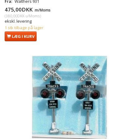
Fra:
Walthers 931
475,00DKK
m/Moms
(
380,00DKK
u/Moms
)
ekskl. levering
1 stk tilbage på lager
LÆG I KURV