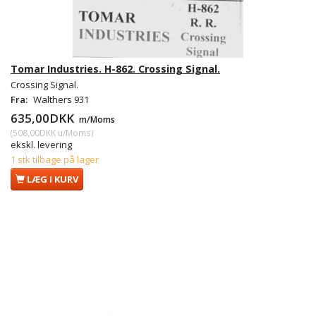
Tomar Industries. H-862. Crossing Signal.
Crossing Signal.
Fra:
Walthers 931
635,00DKK
m/Moms
(
508,00DKK
u/Moms
)
ekskl. levering
1 stk tilbage på lager
LÆG I KURV