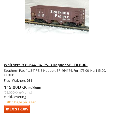
Walthers 931-644. 34' PS-3 Hopper SP. TILBUD.
Southern Pacific. 34' PS-3 Hopper. SP 464174. Før 175,00. Nu 115,00.
TILBUD.
Fra:
Walthers 931
115,00DKK
m/Moms
(
92,00DKK
u/Moms
)
ekskl. levering
3 stk tilbage på lager
LÆG I KURV