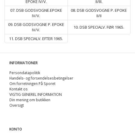
EPOKE IV/V.
II/III.
07. DSB GODSVOGNE.EPOKE
08. DSB GODSVOGNE P. EPOKE
IV/V.
II/II
09. DSB GODSVOGNE P. EPOKE
10. DSB SPECIALV. FØR 1965.
IV/V.
11. DSB SPECIALV. EFTER 1965.
INFORMATIONER
Persondatapolitik
Handels- og forsendelsesbetingelser
Om forretningen På Sporet
Kontakt os
VIGTIG GENEREL INFORMATION
Din mening om butikken
Oversigt
KONTO