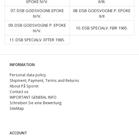
EPOKE IV/V.
II/III.
07. DSB GODSVOGNE.EPOKE
08. DSB GODSVOGNE P. EPOKE
IV/V.
II/II
09. DSB GODSVOGNE P. EPOKE
10. DSB SPECIALV. FØR 1965.
IV/V.
11. DSB SPECIALV. EFTER 1965.
INFORMATION
Personal data policy
Shipment, Payment, Terms and Returns
About På Sporet
Contact us
IMPORTANT GENERAL INFO
Schreiben Sie eine Bewertung
SiteMap
ACCOUNT