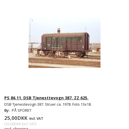
PS 86.11. DSB Tjenesttevogn 387. ZZ 625.
DSB Tjenestevogn 387. Struer ca. 1978. Foto 13x18.
By:
PÅ SPORET
25,00DKK
Incl. VAT
(
20,00DKK
Excl. VAT
)
excl. shipping