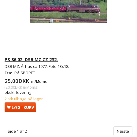
PS 86.02. DSB MZ ZZ 232.
DSB MZ. Århus ca 1977. Foto 13x18.
Fra:
PÅ SPORET
25,00DKK
m/Moms
(
20,00DKK
u/Moms
)
ekskl. levering
2 stk tilbage på lager
LÆG I KURV
Side 1 af 2
Næste