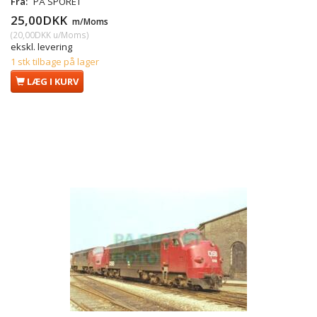
Fra:
PÅ SPORET
25,00DKK
m/Moms
(
20,00DKK
u/Moms
)
ekskl. levering
1 stk tilbage på lager
LÆG I KURV