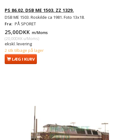
PS 86.02. DSB ME 1503. ZZ 1329.
DSB ME 1503. Roskilde ca 1981. Foto 13x18.
Fra:
PÅ SPORET
25,00DKK
m/Moms
(
20,00DKK
u/Moms
)
ekskl. levering
2 stk tilbage på lager
LÆG I KURV