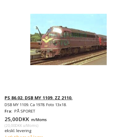
PS 86.02. DSB MY 1109. ZZ 2110.
DSB MY 1109. Ca 1978. Foto 13x18.
Fra:
PÅ SPORET
25,00DKK
m/Moms
(
20,00DKK
u/Moms
)
ekskl. levering
1 stk tilbage på lager