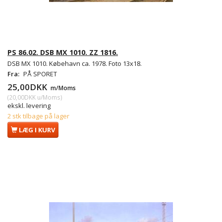
PS 86.02. DSB MX 1010. ZZ 1816.
DSB MX 1010. Købehavn ca. 1978. Foto 13x18.
Fra:
PÅ SPORET
25,00DKK
m/Moms
(
20,00DKK
u/Moms
)
ekskl. levering
2 stk tilbage på lager
LÆG I KURV