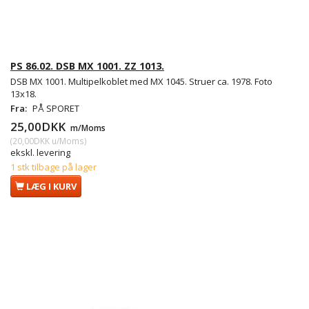
PS 86.02. DSB MX 1001. ZZ 1013.
DSB MX 1001. Multipelkoblet med MX 1045. Struer ca. 1978. Foto
13x18.
Fra:
PÅ SPORET
25,00DKK
m/Moms
(
20,00DKK
u/Moms
)
ekskl. levering
1 stk tilbage på lager
LÆG I KURV