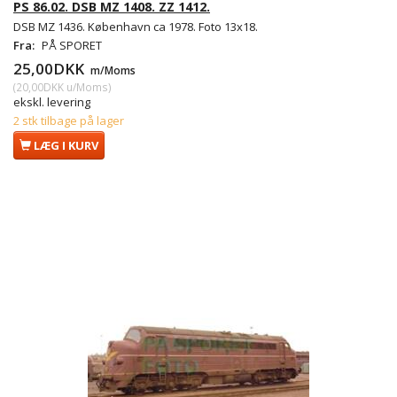
PS 86.02. DSB MZ 1408. ZZ 1412.
DSB MZ 1436. København ca 1978. Foto 13x18.
Fra:
PÅ SPORET
25,00DKK
m/Moms
(
20,00DKK
u/Moms
)
ekskl. levering
2 stk tilbage på lager
LÆG I KURV