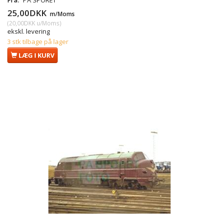
25,00DKK
m/Moms
(
20,00DKK
u/Moms
)
ekskl. levering
3 stk tilbage på lager
LÆG I KURV