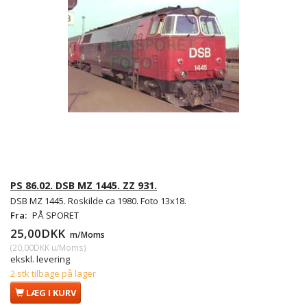
PS 86.02. DSB MZ 1445. ZZ 931.
DSB MZ 1445. Roskilde ca 1980. Foto 13x18.
Fra:
PÅ SPORET
25,00DKK
m/Moms
(
20,00DKK
u/Moms
)
ekskl. levering
2 stk tilbage på lager
LÆG I KURV