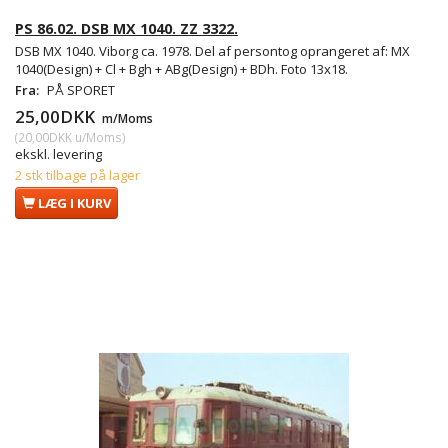
PS 86.02. DSB MX 1040. ZZ 3322.
DSB MX 1040. Viborg ca. 1978. Del af persontog oprangeret af: MX
1040(Design) + Cl + Bgh + ABg(Design) + BDh. Foto 13x18.
Fra:
PÅ SPORET
25,00DKK
m/Moms
(
20,00DKK
u/Moms
)
ekskl. levering
2 stk tilbage på lager
LÆG I KURV