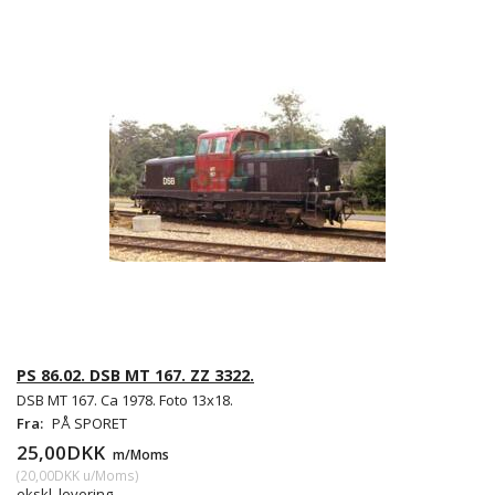
PS 86.02. DSB MT 167. ZZ 3322.
DSB MT 167. Ca 1978. Foto 13x18.
Fra:
PÅ SPORET
25,00DKK
m/Moms
(
20,00DKK
u/Moms
)
ekskl. levering