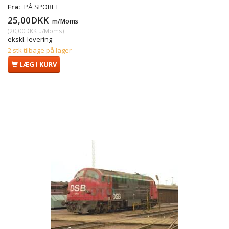
Fra:
PÅ SPORET
25,00DKK
m/Moms
(
20,00DKK
u/Moms
)
ekskl. levering
2 stk tilbage på lager
LÆG I KURV