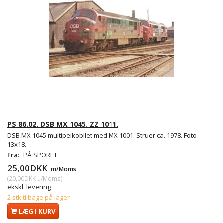
PS 86.02. DSB MX 1045. ZZ 1011.
DSB MX 1045 multipelkobllet med MX 1001. Struer ca. 1978. Foto
13x18.
Fra:
PÅ SPORET
25,00DKK
m/Moms
(
20,00DKK
u/Moms
)
ekskl. levering
2 stk tilbage på lager
LÆG I KURV