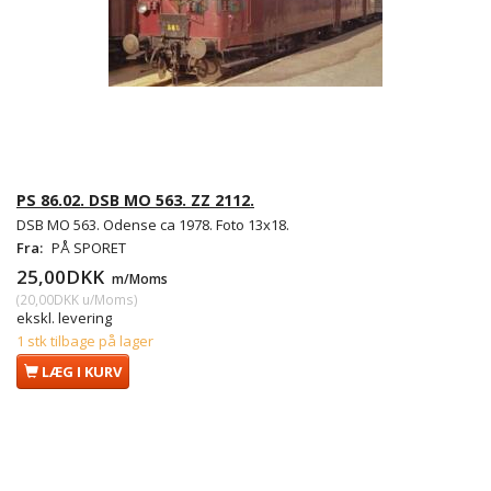
PS 86.02. DSB MO 563. ZZ 2112.
DSB MO 563. Odense ca 1978. Foto 13x18.
Fra:
PÅ SPORET
25,00DKK
m/Moms
(
20,00DKK
u/Moms
)
ekskl. levering
1 stk tilbage på lager
LÆG I KURV